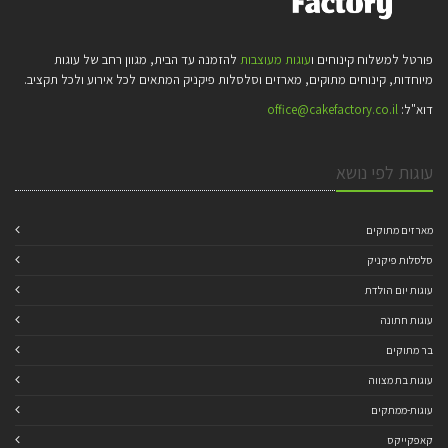
פורטל למשלוח קינוחים ו
עוגות מעוצבות
להזמנה עד הבית, מגוון רחב של עוגות
מיוחדות, קינוחים מתוקים, מארזים וסלסלות פיקניק המתאים לכל אירוע ולכל תקציב.
דוא"ל:
office@cakefactory.co.il
עוגות לפי נושא
מארזים מתוקים
סלסלות פיקניק
עוגות יום הולדת
עוגות חתונה
בר מתוקים
עוגות בת מצווה
עוגות-ממתקים
קאפקייקס