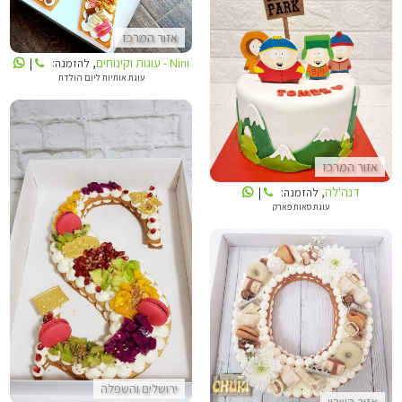
אזור המרכז
Nini - עוגות וקינוחים
, להזמנה:
|
דנה'לה
עוגת אותיות ליום הולדת
אזור המרכז
דנה'לה
, להזמנה:
|
עוגת סאות פארק
INBALS CAKE ART
SALLY CAKE
ירושלים והשפלה
אזור השרון