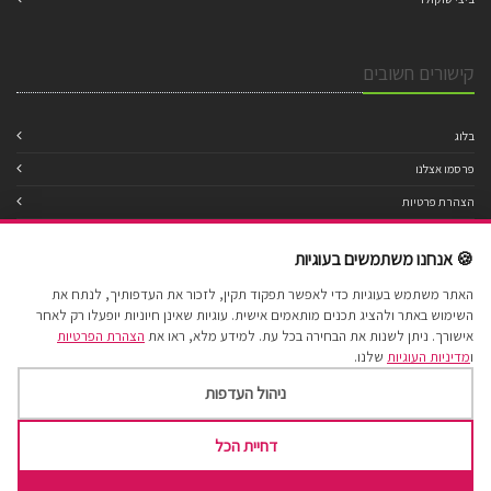
קישורים חשובים
בלוג
פרסמו אצלנו
הצהרת פרטיות
מדיניות עוגיות
🍪 אנחנו משתמשים בעוגיות
תנאי שימוש
האתר משתמש בעוגיות כדי לאפשר תפקוד תקין, לזכור את העדפותיך, לנתח את
הצהרת נגישות
השימוש באתר ולהציג תכנים מותאמים אישית. עוגיות שאינן חיוניות יופעלו רק לאחר
מפת אתר
אישורך. ניתן לשנות את הבחירה בכל עת. למידע מלא, ראו את
הצהרת הפרטיות
ו
מדיניות העוגיות
שלנו.
ניהול העדפות
דחיית הכל
Cake Factory 2017 © All Rights Reserved.