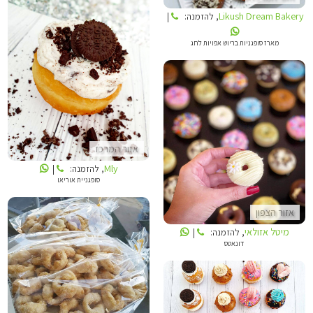
Likush Dream Bakery
, להזמנה:
|
מארז סופגניות בריוש אפויות לחג
MLY
מיטל אזולאי
אזור המרכז
Mly
, להזמנה:
|
סופגניית אוריאו
אזור הצפון
מיטל אזולאי
, להזמנה:
|
דונאטס
העוגות של דנוש
MLY