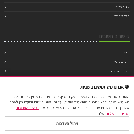
עוגות פרוזן
ביצי שוקולד
קישורים חשובים
בלוג
פרסמו אצלנו
הצהרת פרטיות
מדיניות עוגיות
🍪 אנחנו משתמשים בעוגיות
תנאי שימוש
האתר משתמש בעוגיות כדי לאפשר תפקוד תקין, לזכור את העדפותיך, לנתח את
הצהרת נגישות
השימוש באתר ולהציג תכנים מותאמים אישית. עוגיות שאינן חיוניות יופעלו רק לאחר
מפת אתר
אישורך. ניתן לשנות את הבחירה בכל עת. למידע מלא, ראו את
הצהרת הפרטיות
ו
מדיניות העוגיות
שלנו.
ניהול העדפות