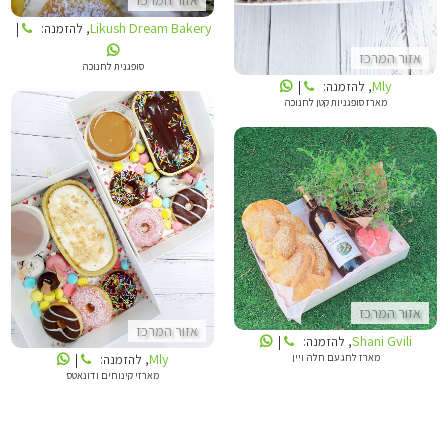
אזור המרכז
Likush Dream Bakery
, להזמנה:
|
אזור המרכז
סופגנית לחנוכה
Mly
, להזמנה:
|
מארז סופגניות קטן לחנוכה
MLY
SHANI GVILI
אזור המרכז
אזור המרכז
Shani Gvili
, להזמנה:
|
Mly
מארז לחג עם חלה ויין
, להזמנה:
|
מארזי קינוחים ודונאטס