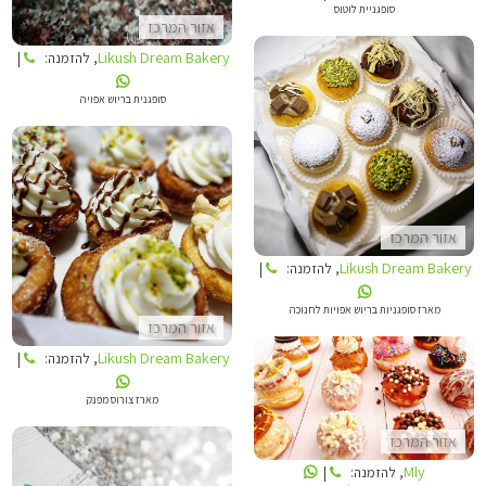
סופגניית לוטוס
אזור המרכז
Likush Dream Bakery
, להזמנה:
|
סופגנית בריוש אפויה
LIKUSH DREAM BAKERY
אזור המרכז
LIKUSH DREAM BAKERY
Likush Dream Bakery
, להזמנה:
|
מארז סופגניות בריוש אפויות לחנוכה
אזור המרכז
Likush Dream Bakery
, להזמנה:
|
מארז צורוס מפנק
MLY
אזור המרכז
Mly
, להזמנה:
|