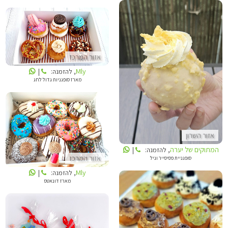
MLY
אזור המרכז
Mly
, להזמנה:
|
המתוקים של יערה
מארז סופגניות גדול לחג
MLY
אזור השרון
המתוקים של יערה
, להזמנה:
|
אזור המרכז
סופגניית פסיסייר וניל
Mly
, להזמנה:
|
מארז דונאטס