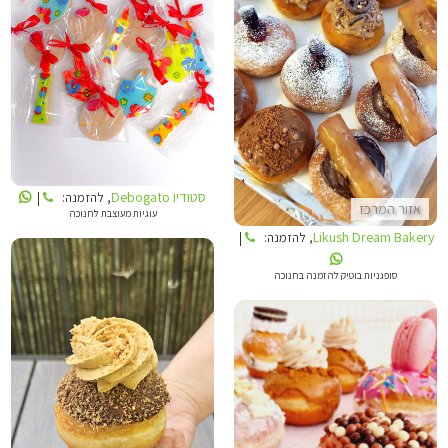
LIKUSH DREAM BAKERY
סטודיו DEBOGATO
סטודיו Debogato
, להזמנה:
|
אזור המרכז
עוגיות מעוצבת לחנוכה
Likush Dream Bakery
, להזמנה:
|
סופגניות בוטיק להזמנה בחנוכה
המתוקים של יערה