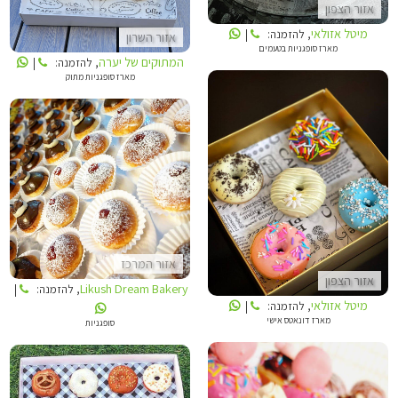
אזור הצפון
מיטל אזולאי
, להזמנה:
|
אזור השרון
מארז סופגניות בטעמים
המתוקים של יערה
, להזמנה:
|
מארז סופגניות מתוק
מיטל אזולאי
LIKUSH DREAM BAKERY
אזור המרכז
אזור הצפון
Likush Dream Bakery
, להזמנה:
|
מיטל אזולאי
, להזמנה:
|
מארז דונאטס אישי
סופגניות