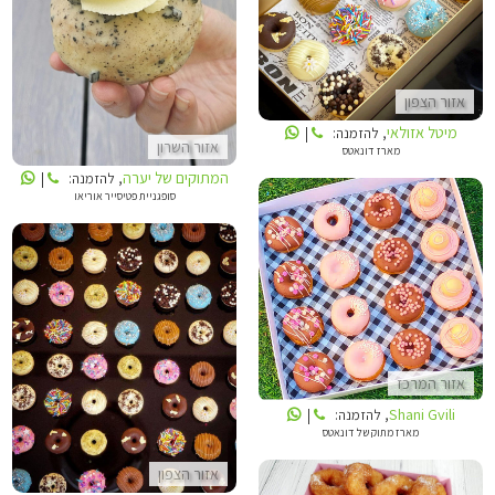
מיטל אזולאי
אזור הצפון
מיטל אזולאי
, להזמנה:
|
אזור השרון
מארז דונאטס
המתוקים של יערה
, להזמנה:
|
סופגניית פטיסייר אוריאו
SHANI GVILI
מיטל אזולאי
אזור המרכז
Shani Gvili
, להזמנה:
|
מארז מתוק של דונאטס
אזור הצפון