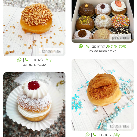
מיטל אזולאי
MLY
אזור הצפון
מיטל אזולאי
, להזמנה:
|
אזור המרכז
מארז סופגניות לחנוכה
Mly
, להזמנה:
|
סופגניית ריבת חלב
MLY
LIKUSH DREAM BAKERY
אזור המרכז
Mly
, להזמנה:
|