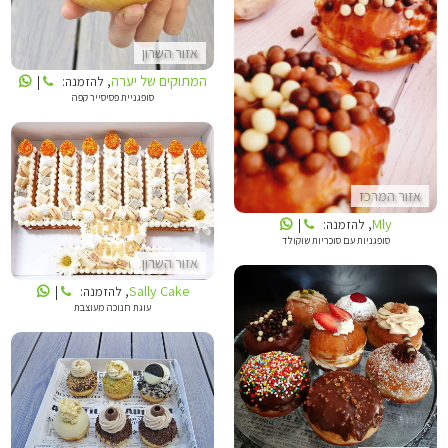
MLY
אזור השרון
המתוקים של יערה
, להזמנה:
|
סופגניית פסיסייר קפה
אזור המרכז
SALLY CAKE
Mly
, להזמנה:
|
סופגניות עם סוכריות שוקולד
אזור השרון
Sally Cake
, להזמנה:
|
עוגת חנוכה מעוצבת
מיטל אזולאי
המתוקים של יערה