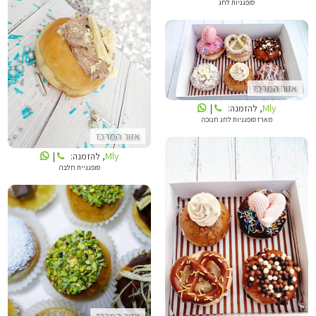
סופגניות לחג
MLY
MLY
אזור המרכז
Mly
, להזמנה:
|
מארז סופגניות לחג חנוכה
אזור המרכז
Mly
, להזמנה:
|
סופגניית חלבה
MLY
LIKUSH DREAM BAKERY