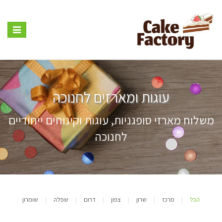
Toggle
vigation
עוגות ומארזים לחנוכה
משלוח מארזי סופגניות, עוגות וקינוחים ייחודיים
לחנוכה
הכל
מרכז
שרון
צפון
דרום
שפלה
שומרון
|
|
|
|
|
|