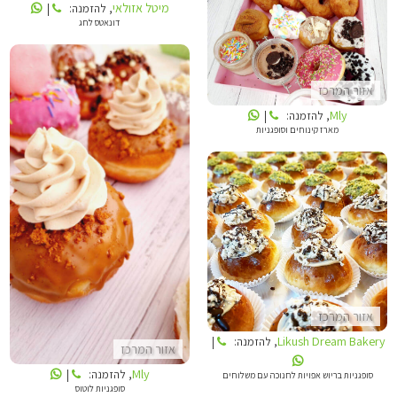
מיטל אזולאי
, להזמנה:
|
דונאטס לחג
MLY
אזור המרכז
Mly
, להזמנה:
|
מארז קינוחים וסופגניות
MLY
LIKUSH DREAM BAKERY
אזור המרכז
Likush Dream Bakery
, להזמנה:
|
אזור המרכז
Mly
, להזמנה:
|
סופגניות בריוש אפויות לחנוכה עם משלוחים
סופגניות לוטוס