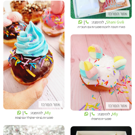
אזור המרכז
Shani Gvili
, להזמנה:
|
מארז חנוכה להכנת סופגניות עם חנוכייה
MLY
MLY
אזור המרכז
אזור המרכז
Mly
, להזמנה:
|
Mly
, להזמנה:
|
סופגניות בציפוי שוקולד עם קצפת
סופגניית מרשמלו