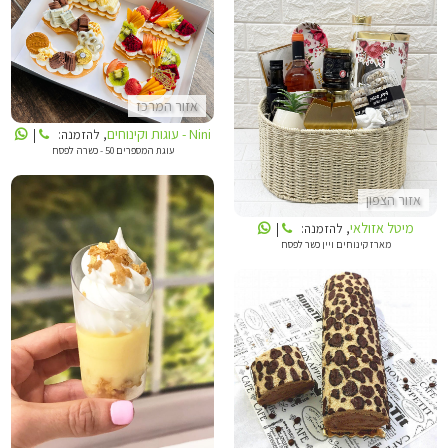
NINI - עוגות וקינוחים
מיטל אזולאי
אזור המרכז
Nini - עוגות וקינוחים
, להזמנה:
|
עוגת המספרים 50 - כשרה לפסח
אזור הצפון
מיטל אזולאי
, להזמנה:
|
מארז קינוחים ויין כשר לפסח
LOLLIPOP
SALLY CAKE