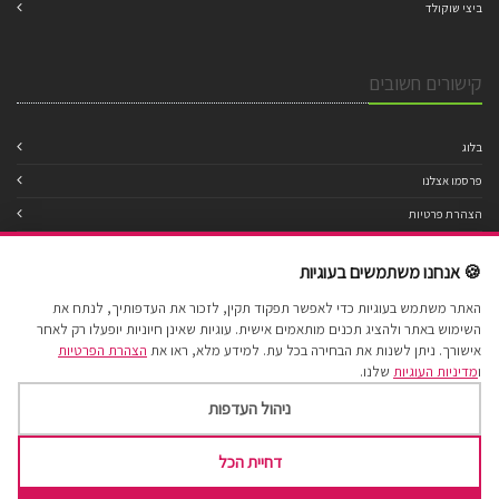
ביצי שוקולד
קישורים חשובים
בלוג
פרסמו אצלנו
הצהרת פרטיות
מדיניות עוגיות
🍪 אנחנו משתמשים בעוגיות
תנאי שימוש
האתר משתמש בעוגיות כדי לאפשר תפקוד תקין, לזכור את העדפותיך, לנתח את
הצהרת נגישות
השימוש באתר ולהציג תכנים מותאמים אישית. עוגיות שאינן חיוניות יופעלו רק לאחר
מפת אתר
אישורך. ניתן לשנות את הבחירה בכל עת. למידע מלא, ראו את
הצהרת הפרטיות
ו
מדיניות העוגיות
שלנו.
ניהול העדפות
דחיית הכל
Cake Factory 2017 © All Rights Reserved.