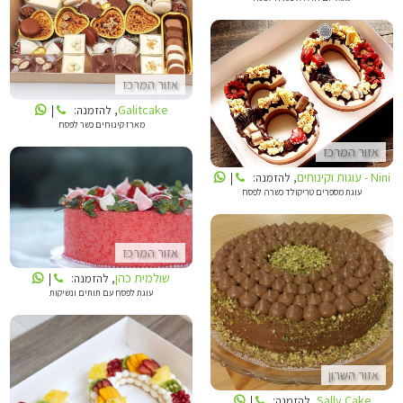
GALITCAKE
אזור המרכז
NINI - עוגות וקינוחים
Galitcake
, להזמנה:
|
מארז קינוחים כשר לפסח
אזור המרכז
Nini - עוגות וקינוחים
, להזמנה:
|
עוגת מספרים טריקולד כשרה לפסח
שולמית כהן
אזור המרכז
שולמית כהן
, להזמנה:
|
עוגת לפסח עם תותים ונשיקות
SALLY CAKE
אזור השרון
Sally Cake
, להזמנה:
|