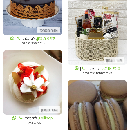
שולמית כהן
מיטל אזולאי
אזור המרכז
שולמית כהן
, להזמנה:
|
עוגת מוס מעוצבת לחג
אזור הצפון
מיטל אזולאי
, להזמנה:
|
מארז קינוחים מפנק לפסח
LOLLIPOP
אזור השרון
Lollipop
, להזמנה:
|
פבלובה אישית