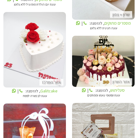
עוגת יום הולדת מוס וניל ללא גלוטן
שרון + צפון
מספרים מתוקים
, להזמנה:
|
עוגה חגיגית ללא גלוטן
GALITCAKE
סיגליתוש
אזור השרון
אזור המרכז
סיגליתוש
Galitcake
, להזמנה:
|
, להזמנה:
|
עוגת טפטופי גאנש וממתקים
עוגת לב כשרה לפסח