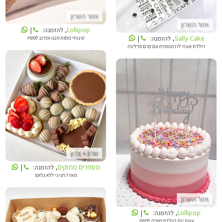
אזור השרון
אזור השרון
Lollipop
, להזמנה:
|
Sally Cake
קינוחי כוסות מנגו ומרנג לפסח
, להזמנה:
|
רולדת אגוזי לוז מנומרת עם קרם פרלינה
מספרים מתוקים
LOLLIPOP
שרון + צפון
מספרים מתוקים
, להזמנה:
|
מארז חגיגי ללא גלוטן
אזור השרון
Lollipop
, להזמנה:
|
עוגת יום הולדת כשרה לפסח