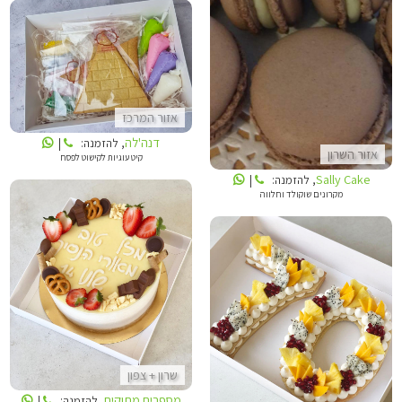
SALLY CAKE
דנה'לה
אזור המרכז
דנה'לה
, להזמנה:
|
אזור השרון
קיט עוגיות לקישוט לפסח
Sally Cake
, להזמנה:
|
מקרונים שוקולד וחלווה
מספרים מתוקים
מספרים מתוקים
שרון + צפון
מספרים מתוקים
, להזמנה:
|