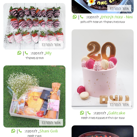
אזור המרכז
Nini - עוגות וקינוחים
, להזמנה:
|
עוגת פאדג שוקולד חג שמח ללא גלוטן
MLY
אזור המרכז
Mly
, להזמנה:
|
תותים בשוקולד
GALITCAKE
SHANI GVILI
אזור המרכז
Galitcake
, להזמנה:
|
עוגת יום הולדת מעוצבת כשרה לפסח
אזור המרכז
Shani Gvili
, להזמנה:
|
מארז לפסח