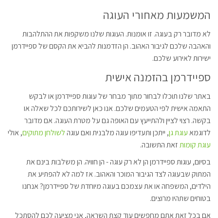
המשמעות מאחורי העוגה
לא מדובר רק בעוגה. זו אומנות. העוגות שלנו משקפות את ההתלהבות
והאהבה שלכם לגיבור האהוב. הן הזדמנות להביא את הקסם של ספיידרמן
ישירות לאירוע שלכם.
ספיידרמן בהזמנה אישית
באתר שלנו תוכלו לבחור מתוך מבחר של עוגות ספיידרמן או לבקש
התאמה אישית לפי הטעמים שלכם. אנו כאן לשירותכם לכל שאלה או
בקשה. רצוי לציין ולהתייעץ עם האופה גם על מטרת העוגה. אם מדובר
לדוגמא
עוגת גן
, ייתכן ותעדיפו עוגה מלבנית ואם עוגה
לשולחן מתוקים
, אולי
עוגת קומות
זאת התשובה.
בסיום, עוגות ספיידרמן הן לא רק עוגה - הן חוויה. הן משלבות בינם את
המתוק שבעוגה לצד הגיבור המוכר והאהוב. אז למה לא להפתיע את
הילדים, המשפחה או את עצמכם בעוגה מיוחדת של ספיידרמן? אנחנו
בטוחים שתהיו מרוצים.
אם בכל זאת אתם מחפשים עוד קצת השראה, אני מציעה לכם להסתכל