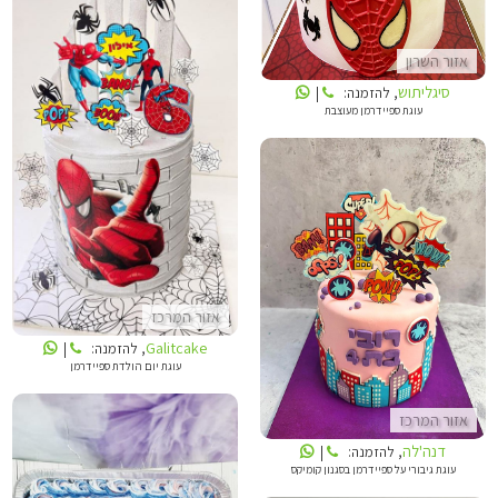
אזור השרון
סיגליתוש
, להזמנה:
|
עוגת ספיידרמן מעוצבת
GALITCAKE
דנה'לה
אזור המרכז
Galitcake
, להזמנה:
|
עוגת יום הולדת ספיידרמן
אזור המרכז
דנה'לה
, להזמנה:
|
עוגת גיבורי על ספיידרמן בסגנון קומיקס