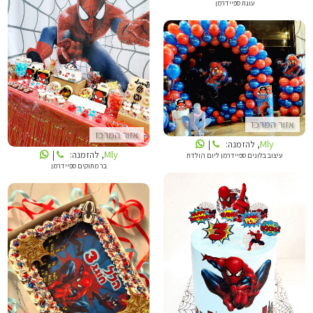
עוגת ספיידרמן
MLY
MLY
אזור המרכז
אזור המרכז
Mly
, להזמנה:
|
Mly
, להזמנה:
|
עיצוב בלונים ספיידרמן ליום הולדת
בר מתוקים ספיידרמן
GALITCAKE
הלנה מתוקים