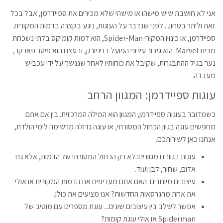
אני לא חושבת שיש מישהו או מישהי שלא מכירים את ספיידרמן, אבל בכל
זאת וליתר בטחון... לפני שנדבר על העוגות, ניגע בקצרה בדמות המקורית.
ספיידרמן, או כינויו המקורי Spider-Man, הוא דמות קומיקס בלתי נשכחת
מבית Marvel. הוא גיבור עירוני הפועל בניו יורק, ובעצם הוא פיטר פארקר,
נער בגיל ההתבגרות, שקיבל את כוחותיו לאחר שננשך על ידי עכביש
מעבדה.
עוגות ספיידרמן: המגוון הרחב
כשמדובר בעוגות ספיידרמן, המגוון הוא המילה המרכזית. בין אם אתם
מחפשים עוגה בגוון הכחול המסורתי, או עוגה גדולה מרשימה לימי הולדת,
אנחנו כאן לשירותכם.
עוגות בגוונים מגוונים: לא רק הכחול המסורתי של הדמות, אלא גם
אדום, שחור, לבן ועוד.
עיצובים מיוחדים: האם אתם מעדיפים את הדמות המקורית או אולי
את אחת מהגרסאות החדשות? אנו מציעים את כולן.
אפשר לשלב בין עיצובים שונים...
עוגת מספרים
עם מוטיב של
Spiderman או אולי עוגת קומות?