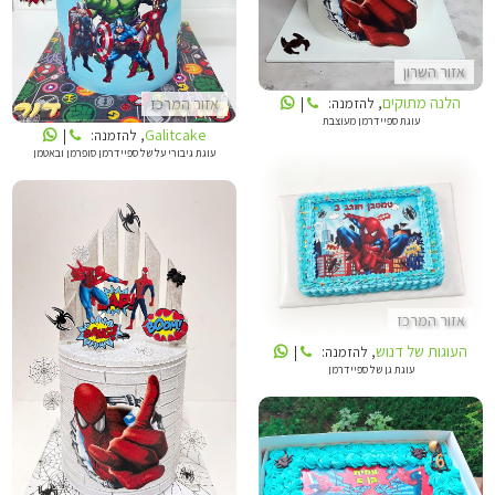
אזור השרון
הלנה מתוקים
אזור המרכז
, להזמנה:
|
עוגת ספיידרמן מעוצבת
Galitcake
, להזמנה:
|
עוגת גיבורי על של ספיידרמן סופרמן ובאטמן
העוגות של דנוש
אזור המרכז
העוגות של דנוש
, להזמנה:
|
GALITCAKE
עוגת גן של ספיידרמן
SHANI GVILI