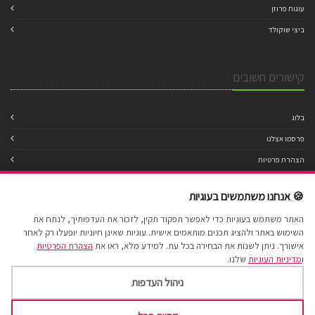
עוגות פרוזן
ביצי שוקולד
קישורים חשובים
בלוג
פרסמו אצלנו
הצהרת פרטיות
מדיניות עוגיות
🍪 אנחנו משתמשים בעוגיות
תנאי שימוש
האתר משתמש בעוגיות כדי לאפשר תפקוד תקין, לזכור את העדפותיך, לנתח את
הצהרת נגישות
השימוש באתר ולהציג תכנים מותאמים אישית. עוגיות שאינן חיוניות יופעלו רק לאחר
מפת אתר
אישורך. ניתן לשנות את הבחירה בכל עת. למידע מלא, ראו את
הצהרת הפרטיות
ו
מדיניות העוגיות
שלנו.
ניהול העדפות