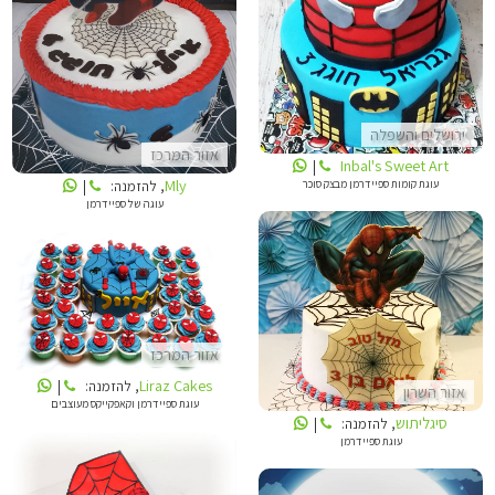
INBALS CAKE ART
MLY
ירושלים והשפלה
אזור המרכז
Inbal's Sweet Art
|
Mly
עוגת קומות ספיידרמן מבצק סוכר
, להזמנה:
|
עוגה של ספיידרמן
LIRAZ CAKES
סיגליתוש
אזור המרכז
Liraz Cakes
, להזמנה:
|
אזור השרון
עוגת ספיידרמן וקאפקייקס מעוצבים
סיגליתוש
, להזמנה:
|
עוגת ספיידרמן