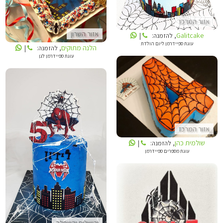
אזור המרכז
אזור השרון
Galitcake
, להזמנה:
|
עוגת ספיידרמן ליום הולדת
הלנה מתוקים
, להזמנה:
|
עוגת ספיידרמן לגן
שולמית כהן
אזור המרכז
שולמית כהן
, להזמנה:
|
INBALS CAKE ART
עוגת מספרים ספיידרמן
ירושלים והשפלה