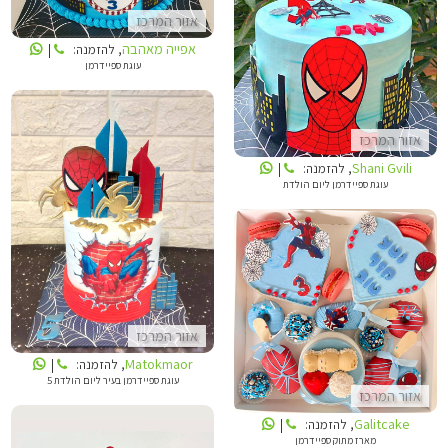
אזור המרכז
SHANI GVILI
אפייה מאהבה
, להזמנה:
|
עוגת ספיידרמן
אזור המרכז
Shani Gvili
, להזמנה:
|
עוגת ספיידרמן ליום הולדת
MATOKMAOR
GALITCAKE
אזור המרכז
Matokmaor
, להזמנה:
|
עוגת ספיידרמן בעיר ליום הולדת 5
אזור המרכז
Galitcake
, להזמנה:
|
מארז מתוק ספיידרמן