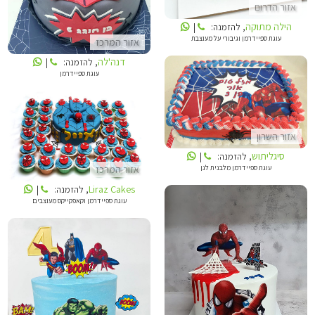
אזור הדרום
הילה מתוקה
, להזמנה:
|
עוגת ספיידרמן וגיבורי על מעוצבת
אזור המרכז
דנה'לה
, להזמנה:
|
עוגת ספיידרמן
סיגליתוש
אזור השרון
LIRAZ CAKES
סיגליתוש
, להזמנה:
|
עוגת ספיידרמן מלבנית לגן
אזור המרכז
Liraz Cakes
, להזמנה:
|
עוגת ספיידרמן וקאפקייקס מעוצבים
הלנה מתוקים
GALITCAKE