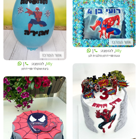
MLY
MLY
אזור המרכז
Mly
, להזמנה:
|
אזור המרכז
עוגת ספיידרמן מלבנית לגן
Mly
, להזמנה:
|
ביצת שוקולד ספיידרמן
הילה מתוקה
דנה'לה