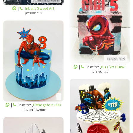
Inbal's Sweet Art
|
עוגת ספיידרמן
העוגות של דנוש
אזור המרכז
סטודיו DEBOGATO
העוגות של דנוש
, להזמנה:
|
עוגת ספיידרמן
סטודיו Debogato
, להזמנה:
|
עוגת ספיידרמן פרווה
סיגליתוש