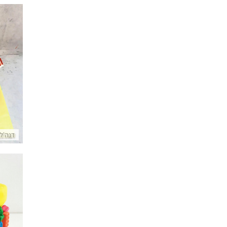
עוגה מ
דנה'ל
עו