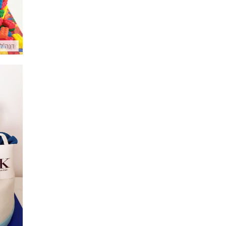
דנה'ל