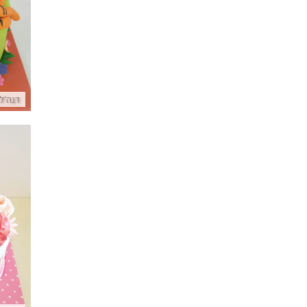
דנה'ל
עוגת