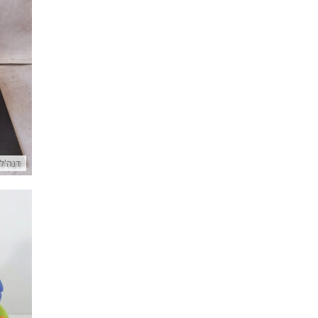
דנה'ל