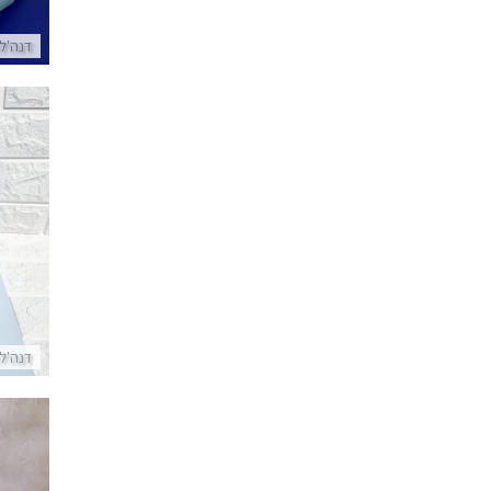
דנה'ל
דנה'ל