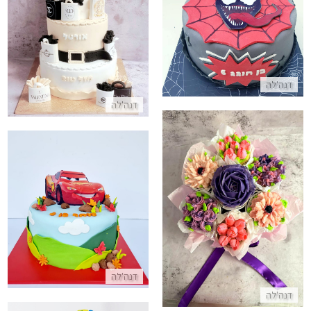
עוגת מותגים לאשה מבצק סוכר
התקשר/י
התקשר/י
דנה'לה
דנה'לה
זר פרחים מקאפקייקס
מכוניות עוגת ספידי מבצק סוכר
התקשר/י
התקשר/י
דנה'לה
דנה'לה