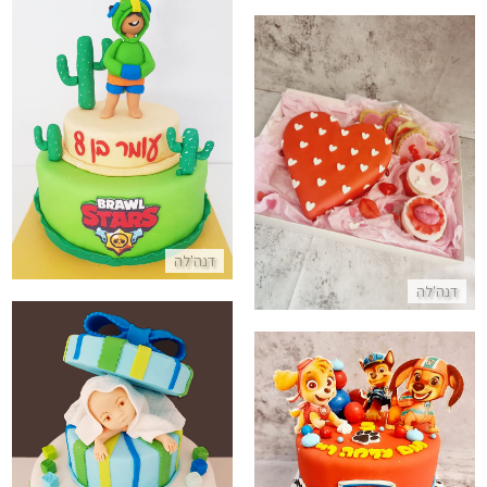
עוגת בראול סטארס מבצק סוכר
מארז יום האהבה - עוגת לב ענקית וקינוחים לזוג
התקשר/י
התקשר/י
דנה'לה
דנה'לה
עוגה לברית לבן
עוגת הכלבלבים של מפרץ ההרפתקאות
התקשר/י
התקשר/י