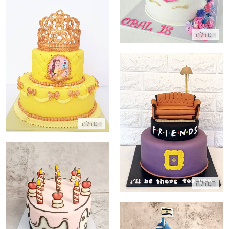
דנה'לה
עוגת יום הולדת קומות היפה והח
התקשר/י
עוגת חברים מבצק סוכר FRIENDS
דנה'לה
התקשר/י
דנה'לה
עוגת קומיקס
התקשר/י