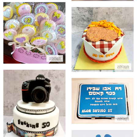
סוכריות לבת מצווה מבצק סוכר
עוגה מיוחדת בעיצוב סלסלת עוף וציפס
התקשר/י
התקשר/י
דנה'לה
דנה'לה
עוגה מיוחדת בעיצוב שלט רחוב
עוגת יום הולדת 50 מבצק סוכר
התקשר/י
התקשר/י
דנה'לה