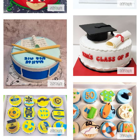
דנה'לה
דנה'לה
עוגת סיום תואר מבצק סוכר
עוגה בעיצוב תופים מבצק סוכר
התקשר/י
התקשר/י
דנה'לה
דנה'לה
קאפקייקס בעיצוב ים מבצק סוכר
קאפקייקס כדורגל מכבי תל אביב
התקשר/י
התקשר/י
דנה'לה
דנה'לה