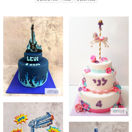
|
|
עוגת גיטרה מעוצבת מבצק סוכר
עוגת חד קרן קרוסלה
התקשר/י
התקשר/י
דנה'לה
דנה'לה