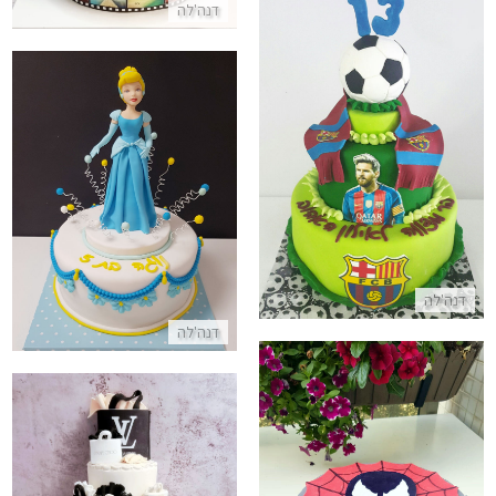
דנה'לה
עוגת בר מצווה כדורגל בצק סוכר
התקשר/י
עוגת סינדרלה מבצק סוכר
התקשר/י
דנה'לה
דנה'לה
עוגת ספיידרמן