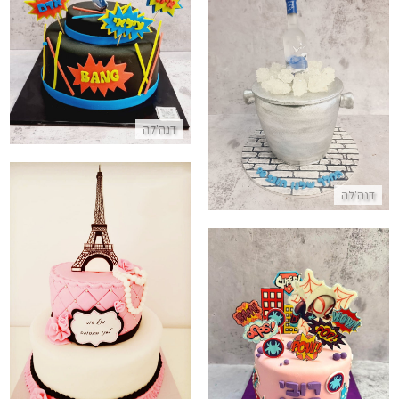
עוגת נרף לבנים
התקשר/י
עוגה מיוחדת בעיצוב וודקה לגיל 90
התקשר/י
דנה'לה
דנה'לה
עוגה מיוחדת לבנות מבצק סוכר
התקשר/י
עוגת גיבורי על ספיידרמן בסגנון קומיקס
התקשר/י