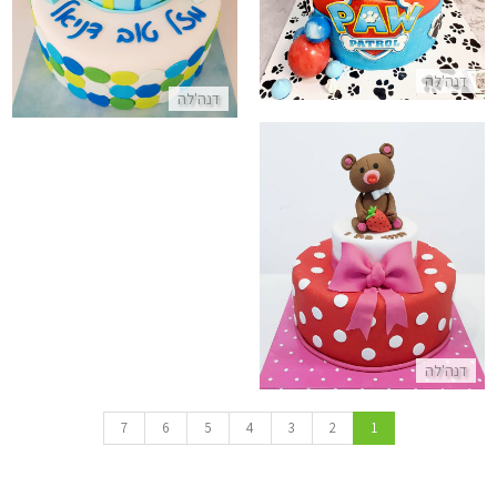
דנה'לה
דנה'לה
עוגה מתוקה עם דובי מבצק סוכר
התקשר/י
דנה'לה
7
6
5
4
3
2
1