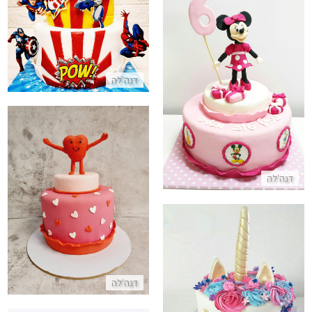
התקשר/י
עוגה מיני מאוס
דנה'לה
התקשר/י
דנה'לה
עוגת לב קומות מבצק סוכר
התקשר/י
עוגת חד קרן ליום הולדת
דנה'לה
התקשר/י