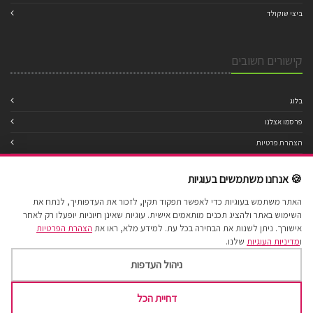
ביצי שוקולד
קישורים חשובים
בלוג
פרסמו אצלנו
הצהרת פרטיות
מדיניות עוגיות
🍪 אנחנו משתמשים בעוגיות
תנאי שימוש
האתר משתמש בעוגיות כדי לאפשר תפקוד תקין, לזכור את העדפותיך, לנתח את
הצהרת נגישות
השימוש באתר ולהציג תכנים מותאמים אישית. עוגיות שאינן חיוניות יופעלו רק לאחר
מפת אתר
אישורך. ניתן לשנות את הבחירה בכל עת. למידע מלא, ראו את
הצהרת הפרטיות
ו
מדיניות העוגיות
שלנו.
ניהול העדפות
דחיית הכל