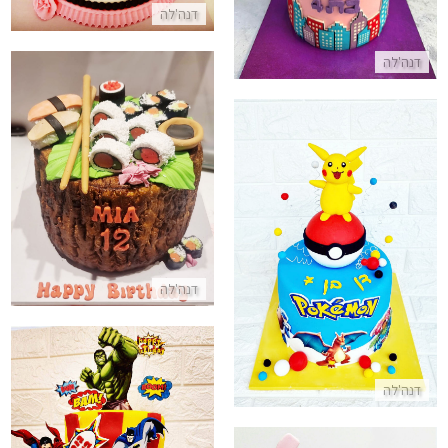
דנה'לה
דנה'לה
עוגה מיוחדת בצורת סושי
התקשר/י
עוגה מעוצבת של פוקימון
התקשר/י
דנה'לה
דנה'לה
עוגת גיבורי על