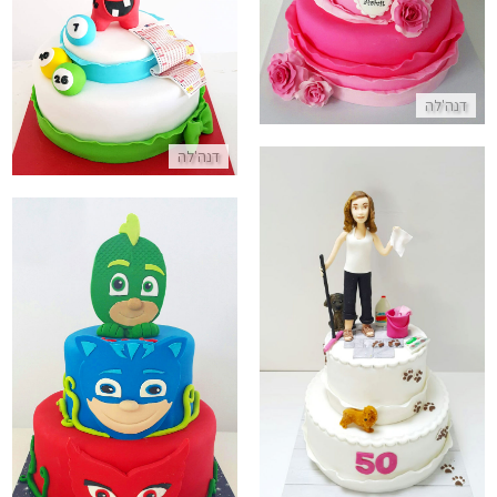
עוגת זכייה בלוטו מבצק סוכר
התקשר/י
דנה'לה
דנה'לה
עוגה מעוצבת לאשה לגיל 50
עוגת קומות כוח פיגיי
התקשר/י
התקשר/י