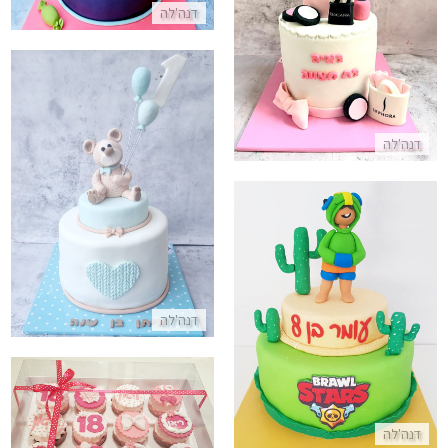
עוגת קוסמטיקה ושופינג בסאפורה
דנה'לה
התקשר/י
דנה'לה
עוגת דובי ליום הולדת שנה
התקשר/י
עוגת בראול סטארס מבצק סוכר
דנה'לה
התקשר/י
קאפקייקס לבנות ליום הולדת
דנה'לה