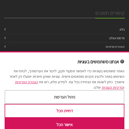
קישורים חשובים
בלוג
פרסמו אצלנו
הצהרת פרטיות
מדיניות עוגיות
🍪 אנחנו משתמשים בעוגיות
תנאי שימוש
האתר משתמש בעוגיות כדי לאפשר תפקוד תקין, לזכור את העדפותיך, לנתח את
הצהרת נגישות
השימוש באתר ולהציג תכנים מותאמים אישית. עוגיות שאינן חיוניות יופעלו רק לאחר
מפת אתר
אישורך. ניתן לשנות את הבחירה בכל עת. למידע מלא, ראו את
הצהרת הפרטיות
ו
מדיניות העוגיות
שלנו.
ניהול העדפות
דחיית הכל
Cake Factory 2017 © All Rights Reserved.
אישור הכל