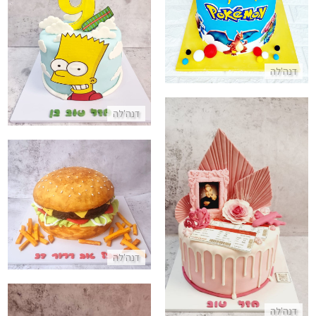
עוגת סימפסונס
התקשר/י
דנה'לה
דנה'לה
עוגת יום הולדת בצורת המבורגר
עוגה מעוצבת לבת עם כרטיסים להופעה בחול
התקשר/י
התקשר/י
דנה'לה
דנה'לה