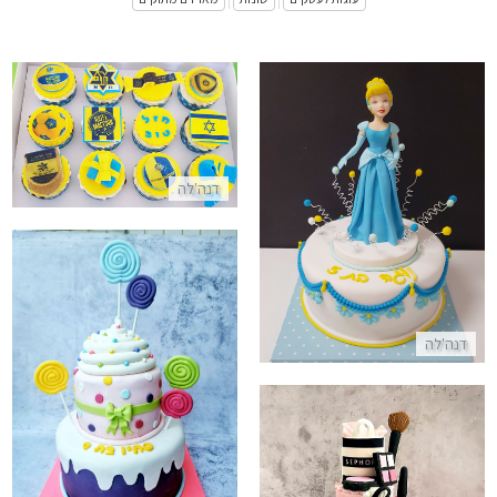
|
|
קאפקייקס כדורגל מכבי תל אביב
התקשר/י
עוגת סינדרלה מבצק סוכר
דנה'לה
התקשר/י
דנה'לה
עוגת יום הולדת קאפקייק ענק וסו
התקשר/י