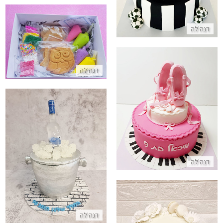
דנה'לה
מארז עוגות לקישוט
התקשר/י
דנה'לה
עוגת נעלי בלט מבצק סוכר
התקשר/י
עוגה מיוחדת בעיצוב וודקה לגיל 90
דנה'לה
התקשר/י
דנה'לה