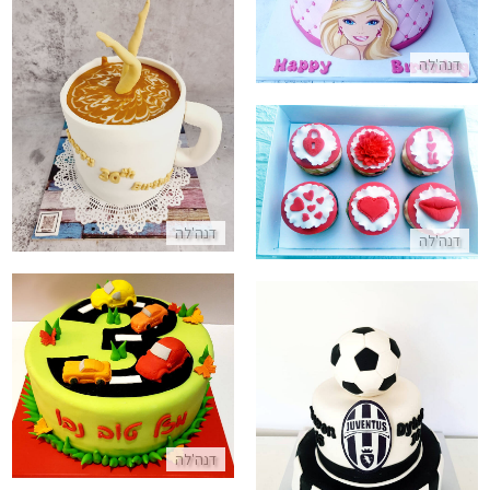
דנה'לה
עוגה לקפה
התקשר/י
קאפקייקס ליום האהבה מבצק סוכר
התקשר/י
דנה'לה
דנה'לה
עוגת יום הולדת מכוניות
עוגת קומות כדורגל יובנטוס
התקשר/י
התקשר/י
דנה'לה