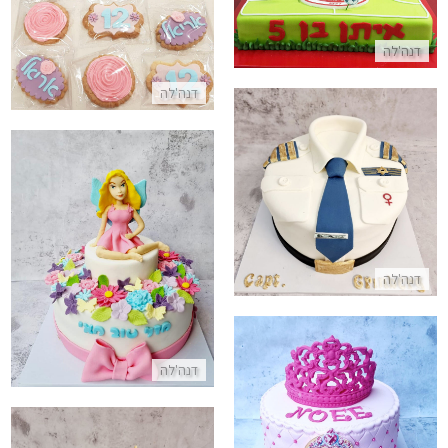
התקשר/י
עוגיות מעוצבות לבת מצווה מבצק
דנה'לה
התקשר/י
דנה'לה
עוגה מעוצבת לטייס
התקשר/י
עוגת יום הולדת פייה ופרחים
דנה'לה
התקשר/י
דנה'לה
עוגת ברבי
התקשר/י