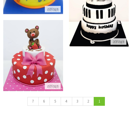
דנה'לה
התקשר/י
דנה'לה
עוגה מתוקה עם דובי מבצק סוכר
התקשר/י
דנה'לה
7
6
5
4
3
2
1