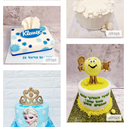
עוגת בת מצווה לבנה
התקשר/י
עוגה מיוחדת בעיצוב קלינקס מב
דנה'לה
התקשר/י
דנה'לה
עוגת יום הולדת טניס
התקשר/י
עוגה של אלזה מפרוזן
התקשר/י
דנה'לה