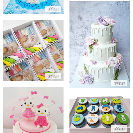
דנה'לה
עוגת חתונה מושלמת
מארזי עוגיות לקישוט חד קרן
התקשר/י
התקשר/י
דנה'לה
דנה'לה
קאפקייקס לברית לבן
עוגת הלו קיטי מבצק סוכר
התקשר/י
דנה'לה
התקשר/י