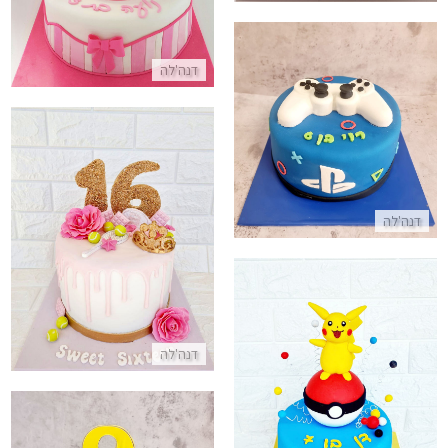
דנה'לה
גיימרים עוגת פלייסטיישן מבצק סוכר
התקשר/י
דריפ קייק לגיל 16 SWEET SIXTEEN
דנה'לה
התקשר/י
דנה'לה
עוגה מעוצבת של פוקימון
התקשר/י