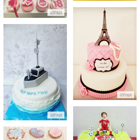
התקשר/י
דנה'לה
עוגה מיוחדת לבנות מבצק סוכר
התקשר/י
עוגת גיוס לחיל הים
התקשר/י
דנה'לה
דנה'לה
עוגת מגרש כדורגל מבצק סוכר