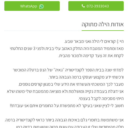
WhatsApp
072-3933043
אודות הילה מתוקה
היי :) קוראים לי הילה ואני מבאר שבע.
מאז ומתמיד המטבח היה החלק האהוב עלי בבית ולפני 3 שנים החלטתי
לקחת את זה צעד קדימה ולמכור מהבית.
למדתי שנה בבית הספר לקונדיטוריה ״גאיה״ של הנס ברטלה המוכשר
ורכשתי ידע מקצועי ועסקי ברמה הגבוהה ביותר.
מעבר לכך המשכתי והעשרתי את הידע שלי במגוון קורסים נוספים.
אני דוגלת בעבודה נקייה ומושלמת ולא מוציאה מהמטבח שלי משהו שלא
הייתי מסכימה לקבל בעצמי.
חשוב לי לציין שאני בעיקר לא מתפשרת על החומרים איתם אני עובדת!!
אני משתמשת בחומרי גלם באיכות הגבוהה ביותר כראוי לקונדיטוריה ברמה.
חלק מהייחודיות שלי זו העבודה עם עוגות פרווה שטועמות בדיוק כמו