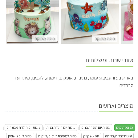
הילה מתוקה
הילה מתוקה
ה
אזורי שרות ומשלוחים
באר שבע והסביבה: עומר, נתיבות, אופקים, דימונה, להבים, מיתר ועיר
הבהדים
מוצרים וארועים
כל המתוקים
עוגות יום הולדת בנים
עוגות יום הולדת בנות
עוגות יום הולדת מבוגרים
|
|
|
|
עוגות לברית/בריתה
סמאש קייק
עוגות למסיבת רווקים/רווקות
עוגות ליום נישואין
|
|
|
|