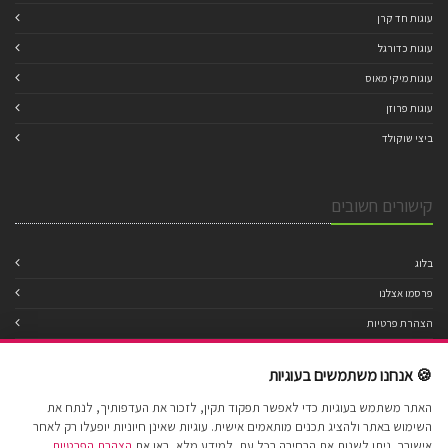
עוגות חד קרן
עוגות כדורגל
עוגות מיקי מאוס
עוגות פרוזן
ביצי שוקולד
קישורים חשובים
בלוג
פרסמו אצלנו
הצהרת פרטיות
מדיניות עוגיות
🍪 אנחנו משתמשים בעוגיות
תנאי שימוש
האתר משתמש בעוגיות כדי לאפשר תפקוד תקין, לזכור את העדפותיך, לנתח את
הצהרת נגישות
השימוש באתר ולהציג תכנים מותאמים אישית. עוגיות שאינן חיוניות יופעלו רק לאחר
מפת אתר
אישורך. ניתן לשנות את הבחירה בכל עת. למידע מלא, ראו את
הצהרת הפרטיות