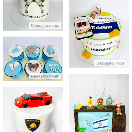
עוגה מעוצבת לעסקים
סטודיו Debogato
התקשר/י
קאפקייקס לברית מבצק סוכר
סטודיו Debogato
התקשר/י
סטודיו Debogato
עוגת מנהרת הזמן ליום העצמאות
עוגה בעיצוב מכונית למבורגיני
התקשר/י
התקשר/י