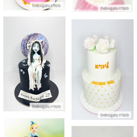
סטודיו Debogato
סטודיו Debogato
עוגה מעוצבת בסגנון חתונת רפאי
עוגת בת מצווה קלאסית כשרה עם עיצוב פרחים
התקשר/י
התקשר/י
סטודיו Debogato
סטודיו Debogato