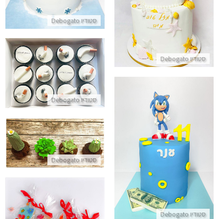
התקשר/י
סטודיו Debogato
סטודיו Debogato
קאפקייקס סיגריות
התקשר/י
סטודיו Debogato
קאפקייקס לטו בשבט מבצק סוכר
עוגת סוניק מבצק סוכר
התקשר/י
סטודיו Debogato
התקשר/י
סטודיו Debogato