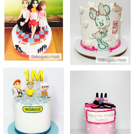
עוגה מבצק סוכר ליום המשפחה
עוגת מיני מאוס כשרה
התקשר/י
התקשר/י
סטודיו Debogato
סטודיו Debogato
עוגה מעוצבת חגיגות המיליון
עוגת איפור מעוצבת וכשרה
התקשר/י
התקשר/י