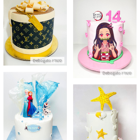
עוגת מותגים עם כשרות
עוגת אנימה בנות DEMON SLAYER
התקשר/י
התקשר/י
סטודיו Debogato
סטודיו Debogato
עוגת אנה ואלזה
התקשר/י
עוגת קומות בעיצוב ים