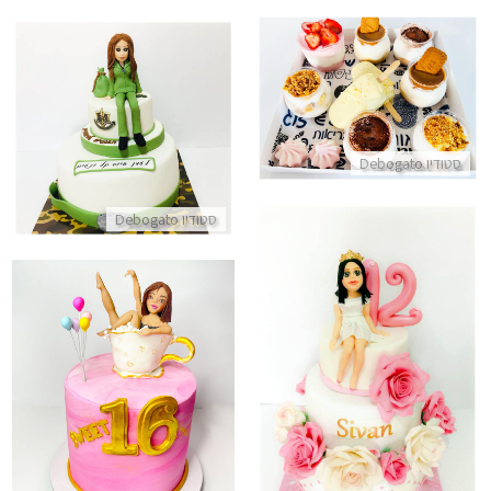
מארז קינוחים לשבועות
עוגת בצק סוכר לגיוס
התקשר/י
התקשר/י
סטודיו Debogato
סטודיו Debogato
עוגת קומות לבת מצווה עם כשרות
עוגת סוויט סיקסטין SWEET 16
התקשר/י
התקשר/י