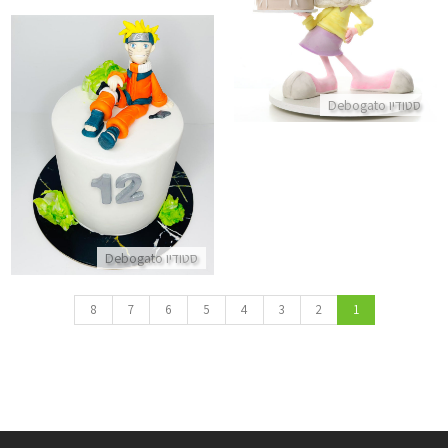
התקשר/י
סטודיו Debogato
עוגת נארוטו אנימה
התקשר/י
סטודיו Debogato
8
7
6
5
4
3
2
1