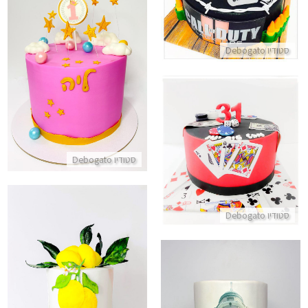
התקשר/י
עוגת יום הולדת שנה עם תעודת 
סטודיו Debogato
התקשר/י
עוגה לגבר בעיצוב פוקר
סטודיו Debogato
התקשר/י
סטודיו Debogato
עוגה מיוחדת בעיצוב יווני