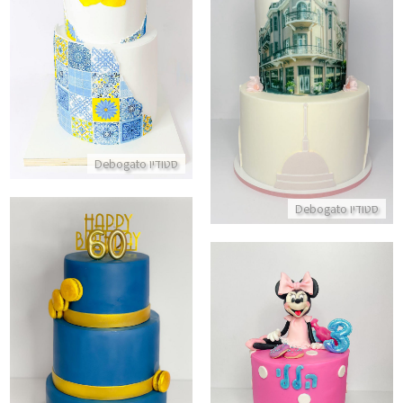
התקשר/י
עוגות כשרות לבעלי עסק מיתוג מלון
התקשר/י
סטודיו Debogato
סטודיו Debogato
עוגת קומות יום הולדת 60
התקשר/י
עוגת מיני מאוס
התקשר/י