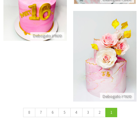
התקשר/י
סטודיו Debogato
עוגה מעוצבת פרחים
התקשר/י
סטודיו Debogato
8
7
6
5
4
3
2
1