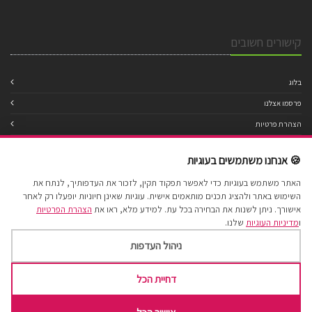
קישורים חשובים
בלוג
פרסמו אצלנו
הצהרת פרטיות
מדיניות עוגיות
🍪 אנחנו משתמשים בעוגיות
תנאי שימוש
האתר משתמש בעוגיות כדי לאפשר תפקוד תקין, לזכור את העדפותיך, לנתח את
הצהרת נגישות
השימוש באתר ולהציג תכנים מותאמים אישית. עוגיות שאינן חיוניות יופעלו רק לאחר
מפת אתר
אישורך. ניתן לשנות את הבחירה בכל עת. למידע מלא, ראו את
הצהרת הפרטיות
ו
מדיניות העוגיות
שלנו.
ניהול העדפות
דחיית הכל
Cake Factory 2017 © All Rights Reserved.