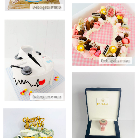
סטודיו Debogato
עוגת לב מתוקה
התקשר/י
עוגה מעוצבת לרופא פרופסור
סטודיו Debogato
התקשר/י
סטודיו Debogato
עוגת רולקס לגבר מבצק סוכר
התקשר/י