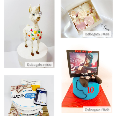
מארז עוגיות מעוצבות ליום הולדת
התקשר/י
חיות עוגת למה מפוסלת מהממת
סטודיו Debogato
התקשר/י
סטודיו Debogato
עוגת גיימרים פורטנייט
התקשר/י
עוגה ממותגת לעסקים
התקשר/י
סטודיו Debogato