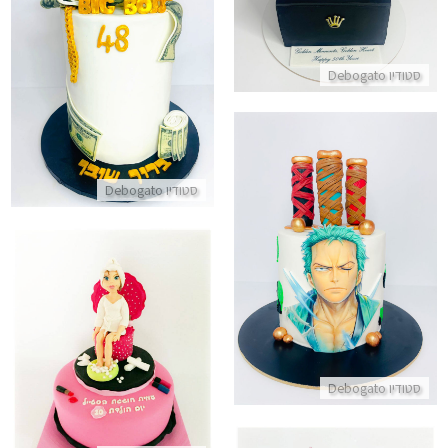
עוגה לבוס
סטודיו Debogato
התקשר/י
סטודיו Debogato
עוגת אנימה כשרה
התקשר/י
עוגה מבצק סוכר בעיצוב ספא
התקשר/י
סטודיו Debogato