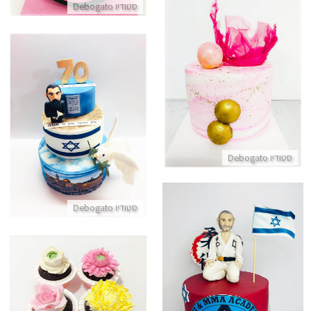
סטודיו Debogato
עוגה מעוצבת לאשה בורוד
התקשר/י
עוגת קומות ליום העצמאות
התקשר/י
סטודיו Debogato
סטודיו Debogato
עוגת אומניות לחימה
קאפקייקס פרחוני
התקשר/י
התקשר/י