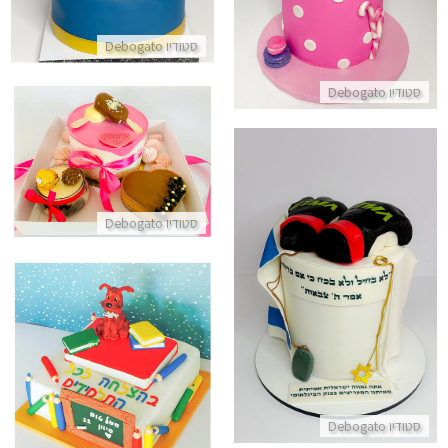
סטודיו Debogato
סטודיו Debogato
מארז מתוקים באהבה לאשה
התקשר/י
סטודיו Debogato
עוגה מעוצבת כפפות אגרוף
התקשר/י
עוגת בצק סוכר בעיצוב בית ספר
התקשר/י
סטודיו Debogato