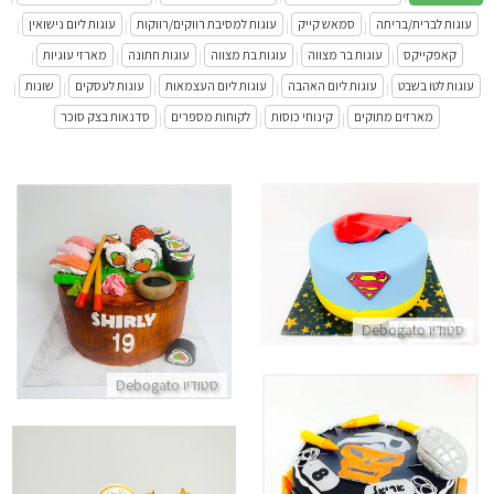
עוגות לברית/בריתה
סמאש קייק
עוגות למסיבת רווקים/רווקות
עוגות ליום נישואין
|
|
|
|
קאפקייקס
עוגות בר מצווה
עוגות בת מצווה
עוגות חתונה
מארזי עוגיות
|
|
|
|
|
עוגות לטו בשבט
עוגות ליום האהבה
עוגות ליום העצמאות
עוגות לעסקים
שונות
|
|
|
|
|
מארזים מתוקים
קינוחי כוסות
לקוחות מספרים
סדנאות בצק סוכר
|
|
|
עוגת סופרמן
עוגה מיוחדת בעיצוב סושי מבצק 
התקשר/י
התקשר/י
סטודיו Debogato
סטודיו Debogato
עוגת קול אוף דיוטי CALL OF DUTY