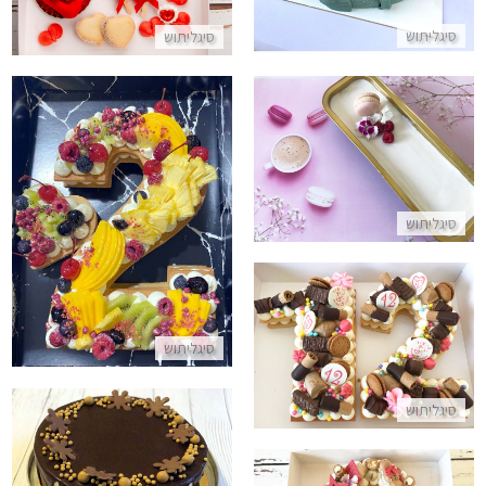
סיגליתוש
סיגליתוש
ציז קייק
התקשר/י
עוגת מספרים ללא גלוטן
סיגליתוש
התקשר/י
עוגת 12 עם שוקולדים
סיגליתוש
התקשר/י
סיגליתוש
עוגת טריקולד