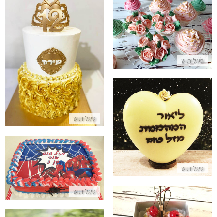
קאפקייקס פרחוניים
התקשר/י
עוגת קומות לבת מצווה
סיגליתוש
התקשר/י
לב שוקולד מלא הפתעות
סיגליתוש
התקשר/י
עוגת ספיידרמן מלבנית לגן
סיגליתוש
התקשר/י
סיגליתוש