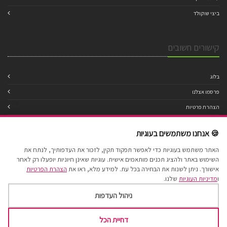
ביצי שוקולד
קישורים חשובים
בלוג
פרסמו אצלנו
הצהרת פרטיות
מדיניות עוגיות
🍪 אנחנו משתמשים בעוגיות
תנאי שימוש
האתר משתמש בעוגיות כדי לאפשר תפקוד תקין, לזכור את העדפותיך, לנתח את
הצהרת נגישות
השימוש באתר ולהציג תכנים מותאמים אישית. עוגיות שאינן חיוניות יופעלו רק לאחר
מפת אתר
אישורך. ניתן לשנות את הבחירה בכל עת. למידע מלא, ראו את
הצהרת הפרטיות
ו
מדיניות העוגיות
שלנו.
ניהול העדפות
דחיית הכל