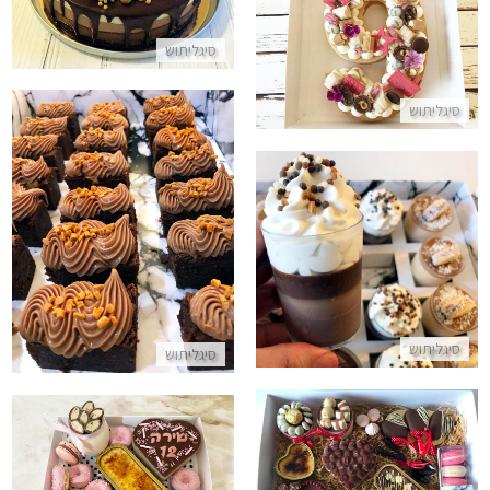
התקשר/י
עוגת מספרים 9
סיגליתוש
התקשר/י
סיגליתוש
בראוניז
קינוחי כוסות
התקשר/י
התקשר/י
סיגליתוש
סיגליתוש
מארז קינוחים אישיים ליום הולדת
מארז עוגות וקינוחים ללא גלוטן