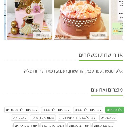
סיגליתוש
סיגליתוש
סי
אזורי שרות ומשלוחים
אלפי מנשה, כפר סבא, הוד השרון, רעננה, רמת השרון והרצליה
מוצרים וארועים
כל המתוקים
עוגות יום הולדת בנים
עוגות יום הולדת בנות
עוגות יום הולדת מבוגרים
|
|
|
|
סמאש קייק
עוגות למסיבת רווקים/רווקות
עוגות ליום נישואין
קאפקייקס
|
|
|
|
עוגות בר מצווה
עוגות בת מצווה
נשיקות ממותגות
עוגות קונדיטוריה
|
|
|
|