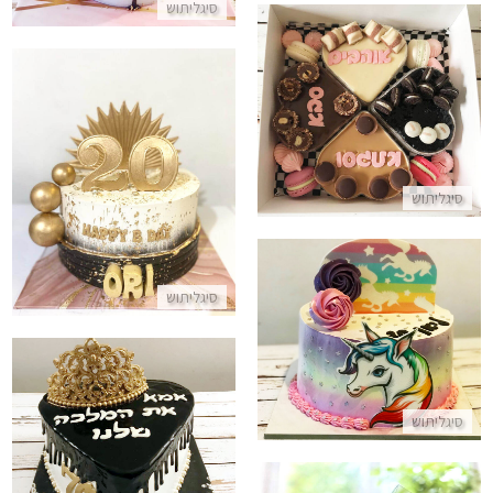
סיגליתוש
מארז קינוחים אישיים לסבא וסבתא
התקשר/י
עוגה מעוצבת לגבר
סיגליתוש
התקשר/י
סיגליתוש
עוגת חד קרן מיוחדת
התקשר/י
סיגליתוש
עוגת טפטופים פרווה בצורת לב
התקשר/י