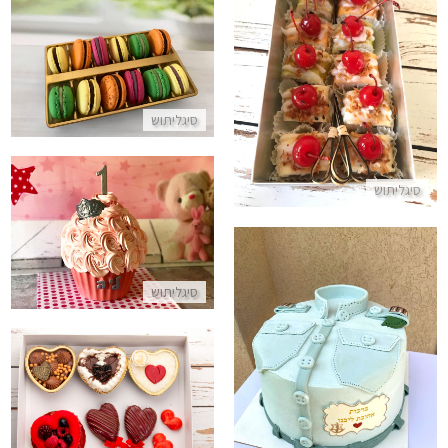
מקרונים
סושי פירות
התקשר/י
התקשר/י
סיגליתוש
סיגליתוש
עוגת קייק סמאש
התקשר/י
סיגליתוש
עוגה לקבלת דרגה
התקשר/י
מארז קטן ליום האהבה
התקשר/י