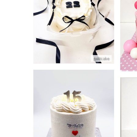
galitcake
עוגה מעוצבת ליום נישואין
פי
פרטים נוספים