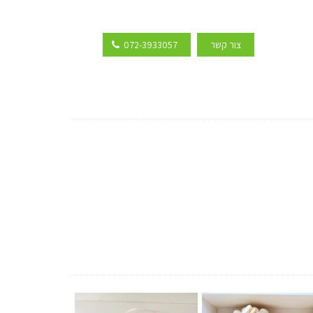
צור קשר
072-3933057