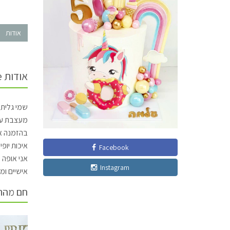
אודות
אודות galitcake
שמי גלית,
מעצבת עו
בהזמנה אי
איכות יופ
Facebook
אני אופה ע
Instagram
אישיים ומג
חם מהת