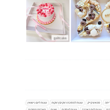
galitcake
galitcake
ריתה
סמאש קייק
עוגות למסיבת רווקים/רווקות
עוגות ליום נישואין
|
|
|
|
רים
עוגות ליום האהבה
עוגות לעסקים
שונות
מארזים מתוקים
|
|
|
|
|