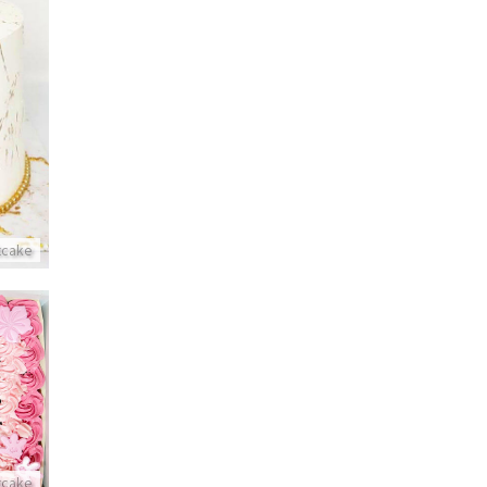
itcake
itcake