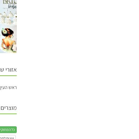
galitcake
galitcake
galitcake
אזורי ש
ראש העין,
מוצרים 
כל המתוקי
עוגות למס