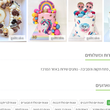
galitcake
galitcake
galitcake
רות ומשלוחים
 פתח תקווה והסביבה - נותנים שירות באזור המרכז
וארועים
ם
עוגות יום הולדת בנים
עוגות יום הולדת בנות
עוגות יום הולדת מבוגרים
עוגות לברית/ב
|
|
|
|
יבת גיוס/שחרור
קאפקייקס
עוגות בר מצווה
עוגות בת מצווה
עוגות לפסח
עוגות לפו
|
|
|
|
|