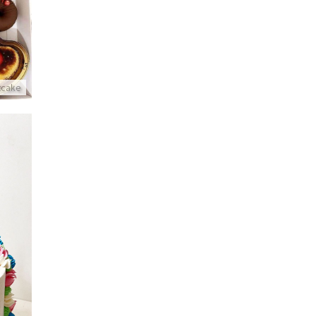
itcake
עו