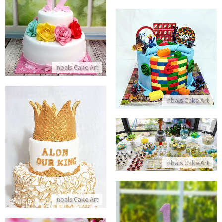
עוגה מעוצבת לבת מצווה
התקשר/י
עוגת יום הולדת לגו כשר
Inbals Cake Art
התקשר/י
Inbals Cake Art
עוגת כתר של לואי ויטון
בר מתוק עם תעודת כשרות
התקשר/י
התקשר/י
Inbals Cake Art
Inbals Cake Art