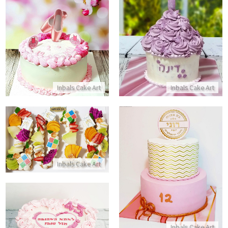
עוגת קייקסמאש
עוגת זילוף לבנות נעלי בלט
התקשר/י
התקשר/י
Inbals Cake Art
Inbals Cake Art
עוגת מספרים 2019
התקשר/י
עוגת קומות מדהימה לבת מצווה עם בצק סוכר
Inbals Cake Art
התקשר/י
עוגת יום הולדת לאמא
Inbals Cake Art