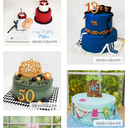
כשר עוגת בנטו במארז לוח שנה
התקשר/י
עוגת קומות כשרה לבר מצווה
התקשר/י
Inbals Cake Art
Inbals Cake Art
עוגה מעוצבת לגבר גיל 50
התקשר/י
עוגה לבריתה
Inbals Cake Art
התקשר/י
Inbals Cake Art