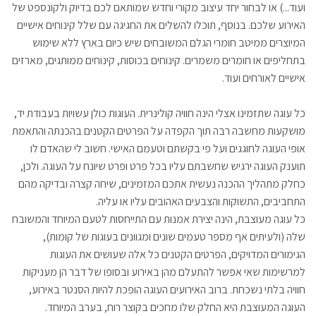
ועוד...) או לבחור יחד עיצוב מקורי וחדש שמותאם לכם בדיוק ולקונספט של
האירוע שלכם. בנוסף, תוכלו להשלים את החגיגה עם שלל קינוחים אישיים
המיוצרים ממיטב חומרי הגלם המשובחים שיש כיום בארץ ללא שימוש
בתחליפים או חומרים משמרים. קינוחים בכוסות, קינוחים ממותגים, מארזים
אישיים לאורחים ועוד.
כל עוגה שתזמינו אצלי הינה חוויה קולינרית. העוגות כולן עשויות בעבודת יד,
מושקעות מחשבה רבה תוך הקפדה על הפרטים הקטנים בהכנתה והתאמת
אופי העוגה לחוגגים ועל פי בקשתם וטעמם האישי. חשוב לי שהאדם לו
תוענק העוגה ירגיש שחשבתם עליו בכל פרט ופרט שיונח על העוגה. ולכן,
כחלק מתהליך ההכנה נעשית אתכם המזמינים, שיחה קצרה ובדיקה מהם
התחביבים, התשוקות והצבעים האהובים עליו או עליה.
כל עוגה מעוצבת, הינה יצירת אמנות עם התייחסות לטעם המיוחד והמשובח
שלה (ולעיתים אף מספר טעמים שונים ומגוונים בעוגות של קומות),
הגימורים המדויקים, הפרטים הקטנים כל אלה שעושים את העוגות
למרשימות שאי אפשר להתעלם מהן באירוע ובסופו של דבר הן מעניקות
חוויה בלתי נשכחת. ברוב האירועים העוגה הופכת להיות הסנטר באירוע,
העוגה המעוצבת היא החלק שלו מחכים בקוצר רוח, בערב המיוחד.