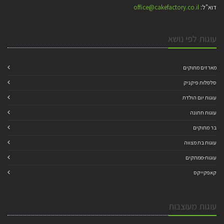
דוא"ל:
office@cakefactory.co.il
עוגות לפי נושא
מארזים מתוקים
סלסלות פיקניק
עוגות יום הולדת
עוגות חתונה
בר מתוקים
עוגות בת מצווה
עוגות-ממתקים
קאפקייקס
עוגות מעוצבות