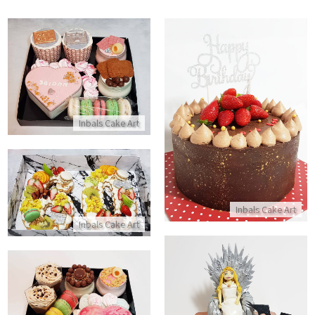
מארז יום הולדת
התקשר/י
עוגת שוקולד ליום הולדת
Inbals Cake Art
התקשר/י
עוגת מספרים ופירות
Inbals Cake Art
התקשר/י
Inbals Cake Art
מארז מתוק
עוגת משחקי הכס מבצק סוכר