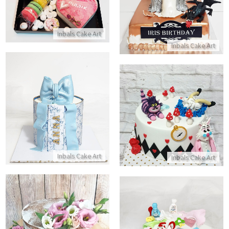
התקשר/י
התקשר/י
Inbals Cake Art
Inbals Cake Art
עוגה מעוצבת עם פפיון מבצק סו
עוגת עליסה בארץ הפלאות
התקשר/י
התקשר/י
Inbals Cake Art
Inbals Cake Art
עוגת שכבות עירומה
עוגת בצק סוכר בעיצוב החיים בכביסה