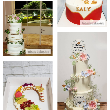
עוגת יום הולדת באהבה
התקשר/י
עוגת חתונה עירומה וכשרה בקומו
Inbals Cake Art
התקשר/י
Inbals Cake Art
עוגת קומות כשרה ומפוארת ליום הולדת
התקשר/י
עוגת אותיות ופירות טריים
התקשר/י