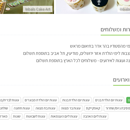
Inbals Cake Art
Inbals
רות ומשלוחים
מי מהסטודיו בהר אדר בתיאום מראש
צבות לימי הולדת אזור ירושלים, מודיעין, תל אביב בתוספת תשלום
נה ועוגות לאירועים - משלוחים לכל הארץ בתוספת תשלום
וארועים
ם
עוגות יום הולדת בנים
עוגות יום הולדת בנות
עוגות יום הולדת מבוגרים
עוגות לברית/ב
|
|
|
|
מסיבת גיוס/שחרור
קאפקייקס
עוגות בר מצווה
עוגות בת מצווה
עוגות חתונה
שולחנו
|
|
|
|
|
עוגות ליום האהבה
עוגות ליום העצמאות
עוגות לשבועות
שונות
מארזי
|
|
|
|