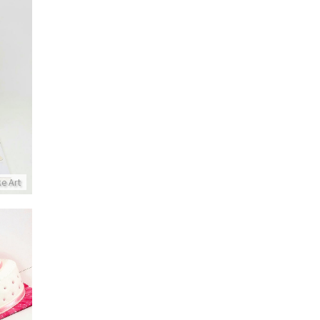
עוג
ke Art