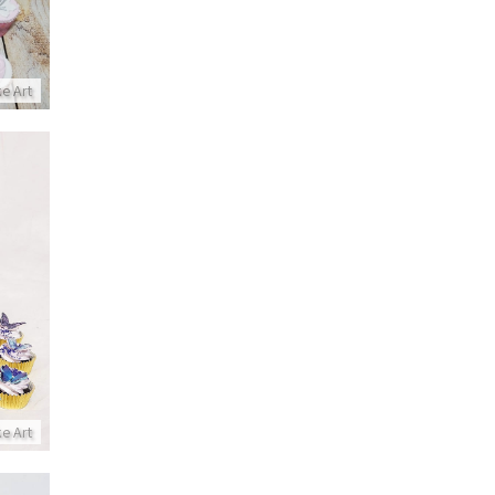
ke Art
עוגת י
ke Art