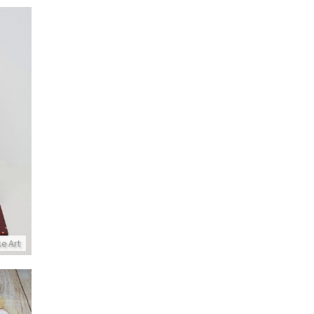
עוגת
ke Art
ק