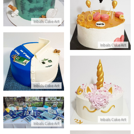
עוגת יום הולדת 30
Inbals Cake Art
התקשר/י
Inbals Cake Art
עוגת שחרור מבצק סוכר
התקשר/י
עוגת זילוף חד קרן
Inbals Cake Art
התקשר/י
שולחן מתוקים מעוצב לבר מצווה
Inbals Cake Art
התקשר/י
Inbals Cake Art