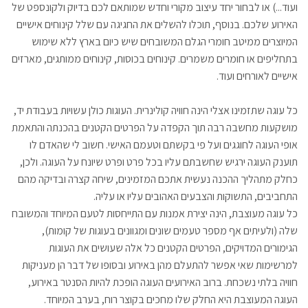
ועוד...) או לבחור יחד עיצוב מקורי וחדש שמותאם לכם בדיוק ולקונספט של
האירוע שלכם. בנוסף, תוכלו להשלים את החגיגה עם שלל קינוחים אישיים
המיוצרים ממיטב חומרי הגלם המשובחים שיש כיום בארץ ללא שימוש
בתחליפים או חומרים משמרים. קינוחים בכוסות, קינוחים ממותגים, מארזים
אישיים לאורחים ועוד.
כל עוגה שתזמינו אצלי הינה חוויה קולינרית. העוגות כולן עשויות בעבודת יד,
מושקעות מחשבה רבה תוך הקפדה על הפרטים הקטנים בהכנתה והתאמת
אופי העוגה לחוגגים ועל פי בקשתם וטעמם האישי. חשוב לי שהאדם לו
תוענק העוגה ירגיש שחשבתם עליו בכל פרט ופרט שיונח על העוגה. ולכן,
כחלק מתהליך ההכנה נעשית אתכם המזמינים, שיחה קצרה ובדיקה מהם
התחביבים, התשוקות והצבעים האהובים עליו או עליה.
כל עוגה מעוצבת, הינה יצירת אמנות עם התייחסות לטעם המיוחד והמשובח
שלה (ולעיתים אף מספר טעמים שונים ומגוונים בעוגות של קומות),
הגימורים המדויקים, הפרטים הקטנים כל אלה שעושים את העוגות
למרשימות שאי אפשר להתעלם מהן באירוע ובסופו של דבר הן מעניקות
חוויה בלתי נשכחת. ברוב האירועים העוגה הופכת להיות הסנטר באירוע,
העוגה המעוצבת היא החלק שלו מחכים בקוצר רוח, בערב המיוחד.