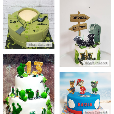
עוגת גיוס מבצק סוכר
עוגת בנטו מעוצבת לגיוס לצבא
התקשר/י
התקשר/י
Inbals Cake Art
Inbals Cake Art
עוגת קומות מבצק סוכר לבר מצוו
עוגת מפרץ ההרפתקאות
התקשר/י
התקשר/י
Inbals Cake Art