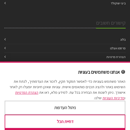
ביצי שוקולד
קישורים חשובים
בלוג
פרסמו אצלנו
הצהרת פרטיות
מדיניות עוגיות
🍪 אנחנו משתמשים בעוגיות
תנאי שימוש
האתר משתמש בעוגיות כדי לאפשר תפקוד תקין, לזכור את העדפותיך, לנתח את
הצהרת נגישות
השימוש באתר ולהציג תכנים מותאמים אישית. עוגיות שאינן חיוניות יופעלו רק לאחר
מפת אתר
אישורך. ניתן לשנות את הבחירה בכל עת. למידע מלא, ראו את
הצהרת הפרטיות
ו
מדיניות העוגיות
שלנו.
ניהול העדפות
דחיית הכל
Cake Factory 2017 © All Rights Reserved.