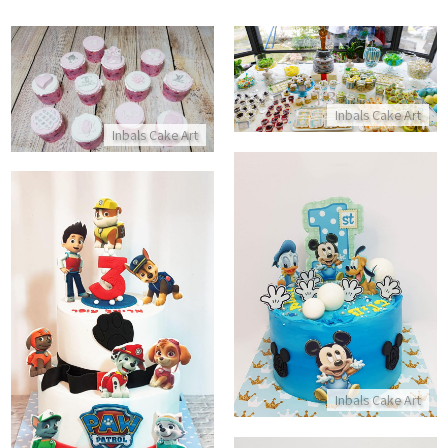
בר מתוק עם תעודת כשרות
קאפקייקס יום הולדת לבנות
התקשר/י
התקשר/י
Inbals Cake Art
Inbals Cake Art
עוגת מיקי מאוס וחברים לגיל שנה
עוגת קומות מפרץ ההרפתקאות
התקשר/י
התקשר/י
Inbals Cake Art