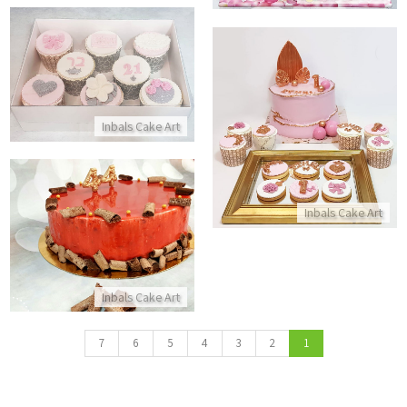
מארז קאפקייקס ליום הולדת
התקשר/י
מתוקים לגיל שנה עם תעודת כשרות
Inbals Cake Art
התקשר/י
Inbals Cake Art
עוגת מוסים בוואריה פטל ושוקולד
התקשר/י
Inbals Cake Art
7
6
5
4
3
2
1