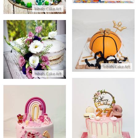
Inbals Cake Art
עוגת כשרה בעיצוב כדורסל לבר מצווה
עוגה עירומה ליום הולדת מבוגרים
התקשר/י
התקשר/י
Inbals Cake Art
Inbals Cake Art
עוגה מעוצבת לאשה
עוגה מתוקה מבצק סוכר לבריתה
התקשר/י
התקשר/י