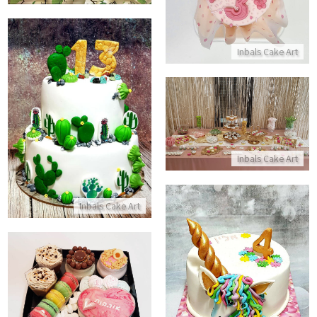
Inbals Cake Art
עוגת קומות מבצק סוכר לבר מצוו
שולחן מתוקים בת מצווה
התקשר/י
התקשר/י
Inbals Cake Art
Inbals Cake Art
עוגת חד קרן כשרה מבצק סוכר
מארז מתוק
התקשר/י
התקשר/י