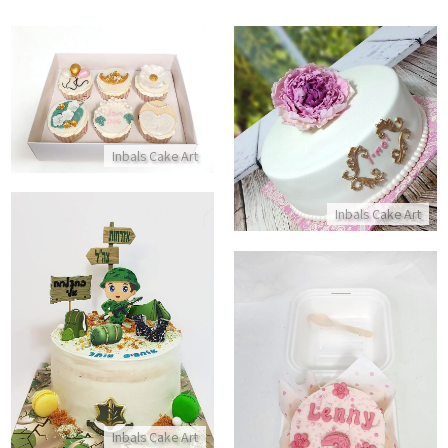
מארז קאפקייקס לכלה
עוגת יום הולדת לבנות
התקשר/י
התקשר/י
Inbals Cake Art
Inbals Cake Art
עוגת שחרור
התקשר/י
עוגת בנטו אישית לבת
התקשר/י
Inbals Cake Art