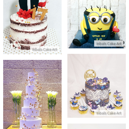
עוגת יום הולדת מעוצבת RED VELVET
עוגת מיניונים מבצק סוכר
התקשר/י
התקשר/י
Inbals Cake Art
Inbals Cake Art
עוגת יום הולדת וקאפקייקס עם פרפרים כשר
התקשר/י
עוגה מעוצבת לחתונה
התקשר/י
Inbals Cake Art