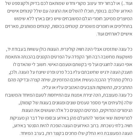
ועוד...) או לבחור יחד עיצוב מקורי וחדש שמותאם לכם בדיוק ולקונספט של
האירוע שלכם. בנוסף, תוכלו להשלים את החגיגה עם שלל קינוחים אישיים
המיוצרים ממיטב חומרי הגלם המשובחים שיש כיום בארץ ללא שימוש
בתחליפים או חומרים משמרים. קינוחים בכוסות, קינוחים ממותגים, מארזים
אישיים לאורחים ועוד.
כל עוגה שתזמינו אצלי הינה חוויה קולינרית. העוגות כולן עשויות בעבודת יד,
מושקעות מחשבה רבה תוך הקפדה על הפרטים הקטנים בהכנתה והתאמת
אופי העוגה לחוגגים ועל פי בקשתם וטעמם האישי. חשוב לי שהאדם לו
תוענק העוגה ירגיש שחשבתם עליו בכל פרט ופרט שיונח על העוגה. ולכן,
כחלק מתהליך ההכנה נעשית אתכם המזמינים, שיחה קצרה ובדיקה מהם
התחביבים, התשוקות והצבעים האהובים עליו או עליה.
כל עוגה מעוצבת, הינה יצירת אמנות עם התייחסות לטעם המיוחד והמשובח
שלה (ולעיתים אף מספר טעמים שונים ומגוונים בעוגות של קומות),
הגימורים המדויקים, הפרטים הקטנים כל אלה שעושים את העוגות
למרשימות שאי אפשר להתעלם מהן באירוע ובסופו של דבר הן מעניקות
חוויה בלתי נשכחת. ברוב האירועים העוגה הופכת להיות הסנטר באירוע,
העוגה המעוצבת היא החלק שלו מחכים בקוצר רוח, בערב המיוחד.