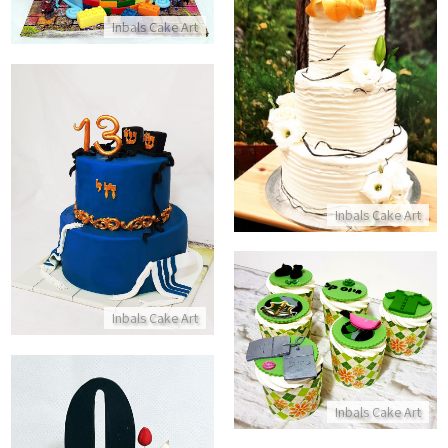
Inbals Cake Art
עוגת חתונה
התקשר/י
עוגת קומות כשרה לבר מצווה
Inbals Cake Art
התקשר/י
Inbals Cake Art
קאפקייקס לגיוס
התקשר/י
Inbals Cake Art