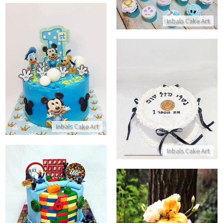
התקשר/י
Inbals Cake Art
עוגת מיקי מאוס וחברים לגיל שנה
התקשר/י
עוגה עם פפיונים
התקשר/י
Inbals Cake Art
Inbals Cake Art
עוגת יום הולדת לגו כשר
התקשר/י