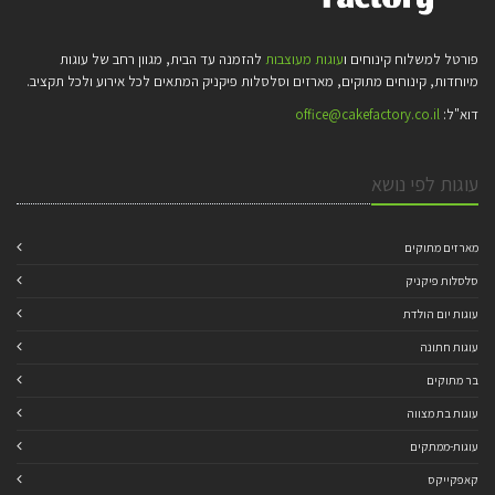
פורטל למשלוח קינוחים ו
עוגות מעוצבות
להזמנה עד הבית, מגוון רחב של עוגות
מיוחדות, קינוחים מתוקים, מארזים וסלסלות פיקניק המתאים לכל אירוע ולכל תקציב.
דוא"ל:
office@cakefactory.co.il
עוגות לפי נושא
מארזים מתוקים
סלסלות פיקניק
עוגות יום הולדת
עוגות חתונה
בר מתוקים
עוגות בת מצווה
עוגות-ממתקים
קאפקייקס