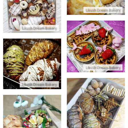
Likush Dream Bakery
התקשר/י
Likush Dream Bakery
מארז קרם ברולה
התקשר/י
מארז קרואסונים ליום הולדת במיל
Likush Dream Bakery
Likush Dream Bakery
מארז לגבר
התקשר/י
מארז ארוחת בוקר חצפורי עם מש