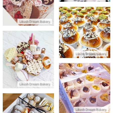
התקשר/י
Likush Dream Bakery
סופגניות בריוש אפויות לחנוכה עם משלוחים
התקשר/י
Likush Dream Bakery
מארז פינוק
התקשר/י
מארז פבלובות אישיות
Likush Dream Bakery
התקשר/י
Likush Dream Bakery