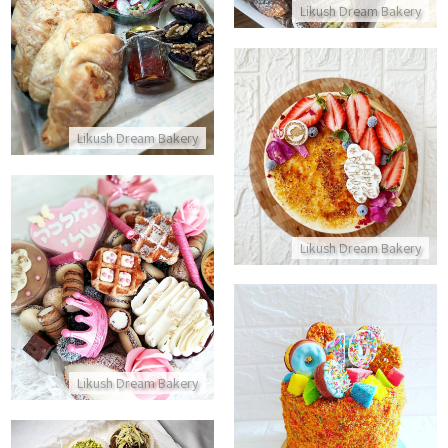
Likush Dream Bakery
התקשר/י
עוגת קרם ברולה
Likush Dream Bakery
התקשר/י
Likush Dream Bakery
מארז מתוקים לבידוד
התקשר/י
Likush Dream Bakery
עוגת קשת עם שכבות צבעוניות ודונאטס
התקשר/י