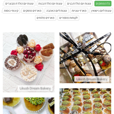
כל המתוקים
עוגות יום הולדת בנים
עוגות יום הולדת בנות
עוגות יום הולדת מבוגרים
|
|
|
|
עוגות ליום נישואין
מארזי עוגיות
עוגות ליום האהבה
מארזים מתוקים
קינוחי כוסות
|
|
|
|
|
לקוחות מספרים
מארזים מלוחים
|
מארז יום הולדת עם משלוח
מארז של מתוקים טבעוני עם משל
התקשר/י
התקשר/י
Likush Dream Bakery
Likush Dream Bakery
סופגניות אפויות