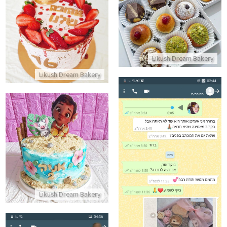
מארז סופגניות בריוש אפויות לחג
עוגה טבעונית
התקשר/י
התקשר/י
Likush Dream Bakery
Likush Dream Bakery
עוגת מואנה
התקשר/י
ביקורות מלקוחות למארז מתוק
Likush Dream Bakery
התקשר/י