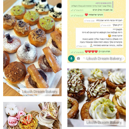
ביקורות מלקוחות הצגה
התקשר/י
סופגניות בוטיק להזמנה בחנוכה
התקשר/י
Likush Dream Bakery
Likush Dream Bakery
מארז צורוס מפנק
התקשר/י
Likush Dream Bakery
רפואה שלמה מארז עידוד לבידוד