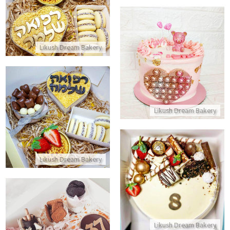
התקשר/י
Likush Dream Bakery
עוגת פופיט מעוצבת
התקשר/י
מארז רפואה שלמה פינוק לבידוד
Likush Dream Bakery
התקשר/י
Likush Dream Bakery
עוגה מעוצבת ליום הולדת
התקשר/י
מארז קינוחים טבעוני עם משלוחי
Likush Dream Bakery