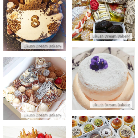
מארז משולב מלוח ומתוק
עוגת יום הולדת מעוצבת עם שוקו
התקשר/י
התקשר/י
Likush Dream Bakery
Likush Dream Bakery
עוגת גבינה אפויה
מארז עוגות אישיות ליום הולדת
התקשר/י
התקשר/י
Likush Dream Bakery
Likush Dream Bakery