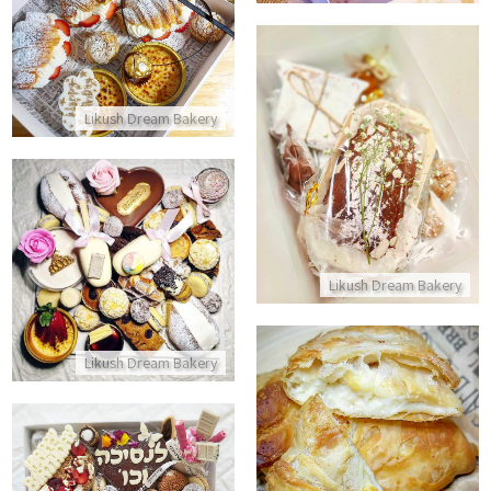
מארז קינוחים ליום הולדת
התקשר/י
Likush Dream Bakery
מארז חג קטן
התקשר/י
מארז מתוק באהבה
Likush Dream Bakery
התקשר/י
Likush Dream Bakery
חצפורי מבפנים
התקשר/י
מארז יום הולדת לנסיכה