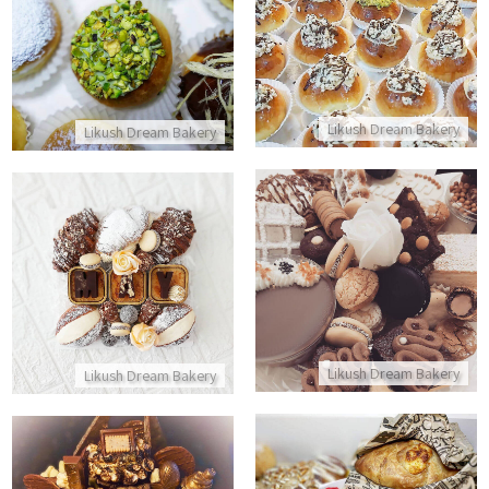
סופגנית לחנוכה
התקשר/י
התקשר/י
Likush Dream Bakery
Likush Dream Bakery
מארז עוגיות וקינוחים שוקולדי
מארז מריטוצו וקרואסונים
התקשר/י
התקשר/י
Likush Dream Bakery
Likush Dream Bakery