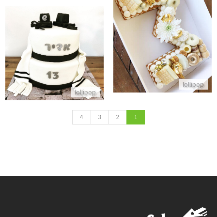
עוגת אותיות ומלא שוקולדים
התקשר/י
עוגת בר מצווה תפילין מבצק סוכ
התקשר/י
lollipop
lollipop
4
3
2
1