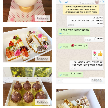
lollipop
ביקורות מלקוחות לעוגה נהדרת
עוגת יום הולדת 40
התקשר/י
התקשר/י
lollipop
lollipop
קינוחים אישיים כיפות מוס בטעם 
התקשר/י
lollipop