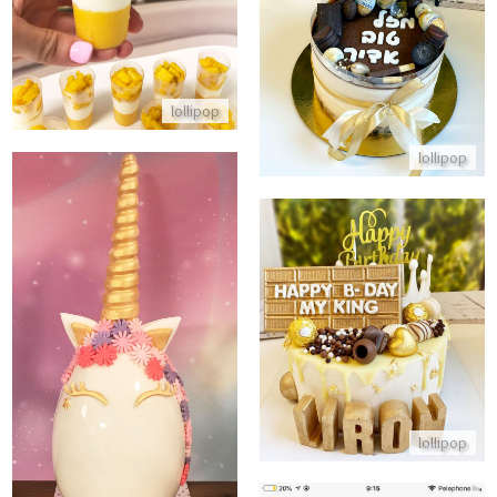
התקשר/י
התקשר/י
lollipop
lollipop
עוגת מוס קינדר DRIP CAKE
ביצת שוקולד בעיצוב חד קרן
התקשר/י
התקשר/י
lollipop