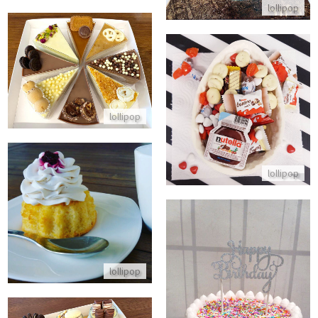
lollipop
עוגה מחולקת מוסים ב8 טעמים
התקשר/י
ביצת קינדר ענקית מבפנים
lollipop
התקשר/י
lollipop
סברינה
התקשר/י
lollipop
עוגת יום הולדת לבת