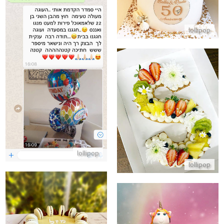
lollipop
ביקורות מלקוחות לעוגה מעולה
התקשר/י
עוגת אותיות ופירות טריים
התקשר/י
lollipop
lollipop
עוגת מוס אלפחורס ריבת חלב וקו