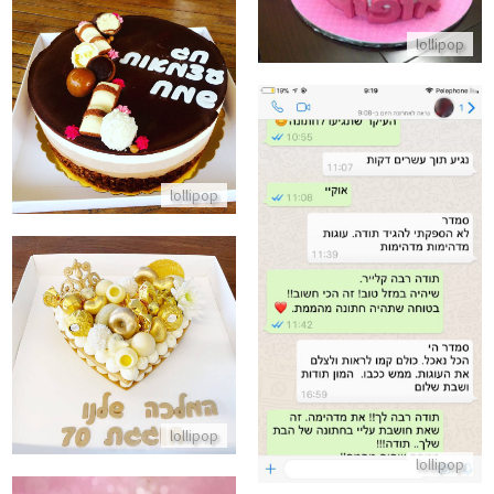
התקשר/י
lollipop
עוגת טריקולד ליום העצמאות
התקשר/י
lollipop
ביקורות מלקוחות לעוגה מדהימה
התקשר/י
עוגת יום הולדת לב עם שוקולדים לג
התקשר/י
lollipop
lollipop