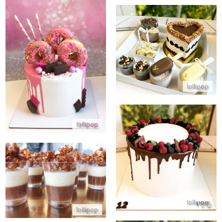
מארז מתוק ליום הולדת
עוגת דונאטס וממתקים
התקשר/י
התקשר/י
lollipop
lollipop
עוגת וניל פירות יער ותותים
התקשר/י
קינוחי כוסות פופקורן קרמל
התקשר/י
lollipop
lollipop