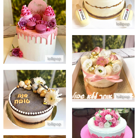
התקשר/י
עוגה מעוצבת פרווה ליום הולדת
lollipop
התקשר/י
lollipop
עוגת מוסים מעוצבת ליום האהבה
התקשר/י
עוגת מוסים לראש השנה
lollipop
התקשר/י
lollipop
עוגת פרחים מבצק סוכר