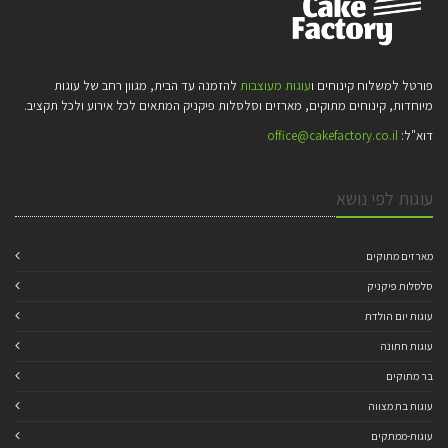
פורטל למשלוח קינוחים ו
עוגות מעוצבות
להזמנה עד הבית, מגוון רחב של עוגות
מיוחדות, קינוחים מתוקים, מארזים וסלסלות פיקניק המתאים לכל אירוע ולכל תקציב.
דוא"ל:
office@cakefactory.co.il
עוגות לפי נושא
מארזים מתוקים
סלסלות פיקניק
עוגות יום הולדת
עוגות חתונה
בר מתוקים
עוגות בת מצווה
עוגות-ממתקים