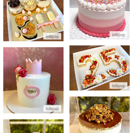
התקשר/י
מארז יום הולדת מתוק לאשה
התקשר/י
lollipop
lollipop
עוגת מספרים עם פירות מקרונים ותותים
עוגת נסיכה
התקשר/י
lollipop
התקשר/י
lollipop
עוגת מוס לוטוס עם מגנומים לעסקים