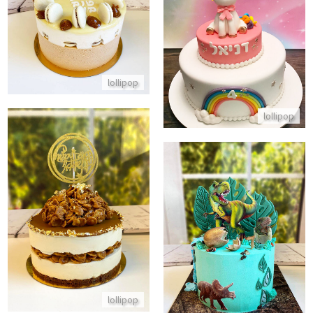
חד קרן בעוגת בצק סוכר מעוצבת
התקשר/י
התקשר/י
lollipop
lollipop
עוגת מוס לוטוס ליום הולדת
עוגת דינוזאורים מעוצבת פרווה
התקשר/י
התקשר/י
lollipop