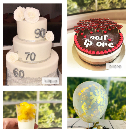
עוגת טריקולד לבבות לגיוס
עוגת קומות לחגיגה משותפת מבצ
התקשר/י
התקשר/י
lollipop
lollipop
עוגת מוס קינדר בואנו מעוצבת עם ממתקים ובלון
קינוחי כוסות גבינה ומגו