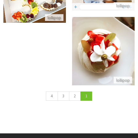
lollipop
התקשר/י
lollipop
פבלובה אישית
התקשר/י
lollipop
4
3
2
1