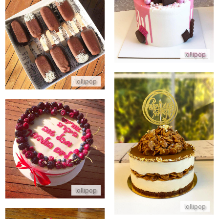
התקשר/י
מארז מגנום בייתי
התקשר/י
lollipop
lollipop
עוגת מוס לוטוס ליום הולדת
עוגת גבינה פירות יער ליום הולדת
התקשר/י
התקשר/י
lollipop
lollipop