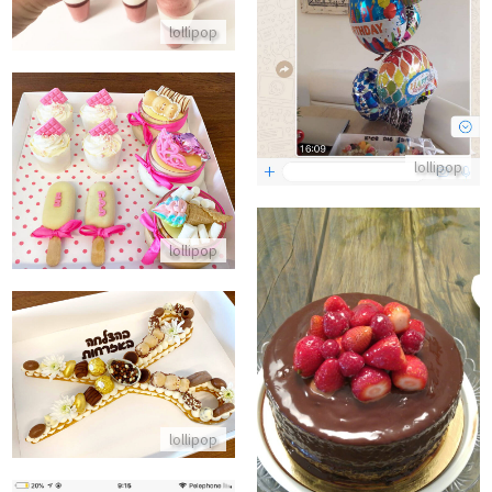
התקשר/י
lollipop
מארז ליום הולדת מתוק של בת
lollipop
התקשר/י
lollipop
עוגת שחרור בצורת מספריים עם ב
עוגת שוקולד נימוחה
התקשר/י
התקשר/י
lollipop