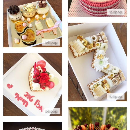
lollipop
מארז יום הולדת מתוק לאשה
התקשר/י
lollipop
עוגת אותיות ומלא שוקולדים
התקשר/י
עוגת לב פריך אישית
התקשר/י
lollipop
lollipop