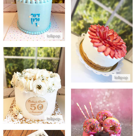
התקשר/י
עוגת יום הולדת גבינה ותותים לשבועות
lollipop
התקשר/י
lollipop
עוגת יום נישואין 50
התקשר/י
lollipop
עוגת דונאטס וממתקים