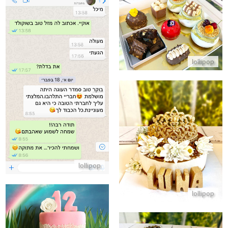
מארז יום הולדת קינוחים אישיים
התקשר/י
lollipop
ביקורות מלקוחות לעוגה מושלמת
התקשר/י
עוגת מוס גבינה ולוטוס מעוצבת עם כתר ליום הולדת
התקשר/י
lollipop
lollipop
בצק סוכר בעוגת בת מצווה