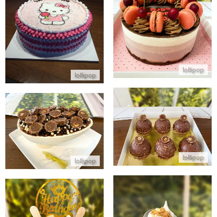
עוגת יום הולדת טריקולד ללא גלוטן
עוגת זילוף הלו קיטי
התקשר/י
התקשר/י
lollipop
lollipop
קינוחים אישיים כיפות מוס בטעם פררו רושה
ביצת הפתעה ענקית מלאת שוקולד
התקשר/י
התקשר/י
lollipop
lollipop