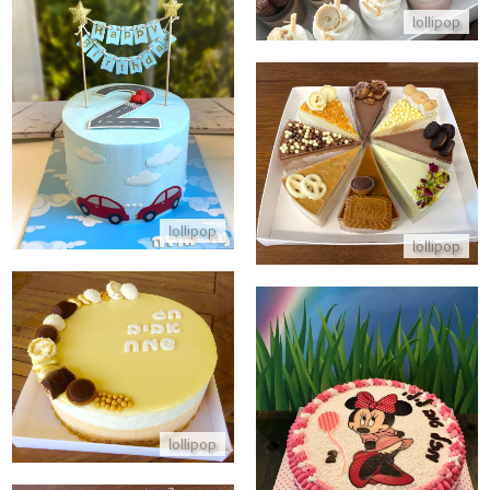
lollipop
עוגת יום הולדת מכוניות
התקשר/י
עוגת מוסים בטעמים
התקשר/י
lollipop
lollipop
עוגת מוס ריבת חלב וקוקוס לפסח
התקשר/י
מיני מאוס בעוגת זילוף מעוצבת
lollipop
התקשר/י