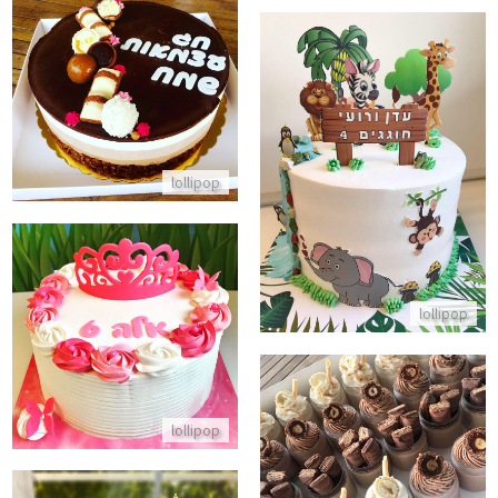
עוגת טריקולד ליום העצמאות
התקשר/י
עוגת חיות ליום הולדת
lollipop
התקשר/י
עוגת יום הולדת מעוצבת עם כתר
lollipop
התקשר/י
מארזים של קינוחי כוסות קינדר פררו רושה ורפאלו
lollipop
התקשר/י