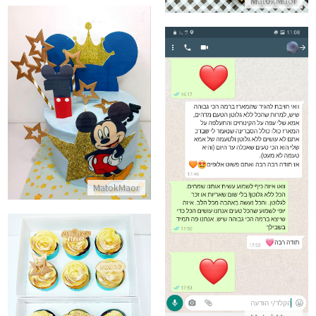
MatokMaor
עוגת מיקי מאוס
התקשר/י
ביקורות מלקוחות למארז מדהים ללא גלוטן
MatokMaor
התקשר/י
מארז קאפקייקס ליום הולדת