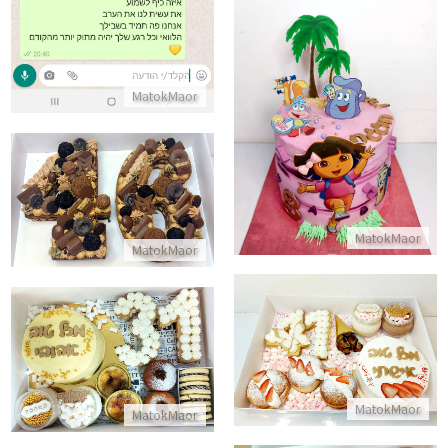
עוגת דורה ליום הולדת
MatokMaor
התקשר/י
עוגת יום הולדת שוקולדית
התקשר/י
MatokMaor
MatokMaor
מארז מתוק ליום הולדת
מארז קינוחים ליום הולדת
התקשר/י
התקשר/י
MatokMaor
MatokMaor