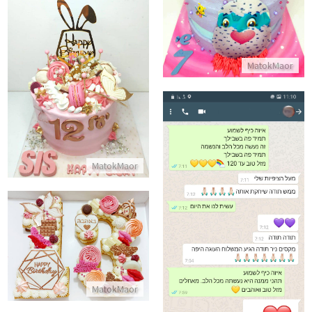
התקשר/י
עוגת בת מצווה להזמנה עם משלו
MatokMaor
התקשר/י
MatokMaor
ביקורות מלקוחות לעוגה מעל כל הציפיות
עוגת מספרים שוקולדים
התקשר/י
התקשר/י
MatokMaor