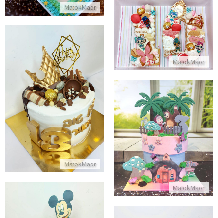
MatokMaor
עוגת מספרים בעיצוב לול LOL
התקשר/י
MatokMaor
עוגת בר מצווה
התקשר/י
עוגת מאשה והדב
התקשר/י
MatokMaor
MatokMaor