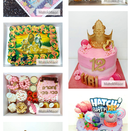
MatokMaor
MatokMaor
עוגת מלך האריות מלבנית לגן
עוגת בת מצווה מעוצבת
התקשר/י
התקשר/י
MatokMaor
MatokMaor
מארז קינוחים לאשה
התקשר/י
MatokMaor
עוגת האצימלס