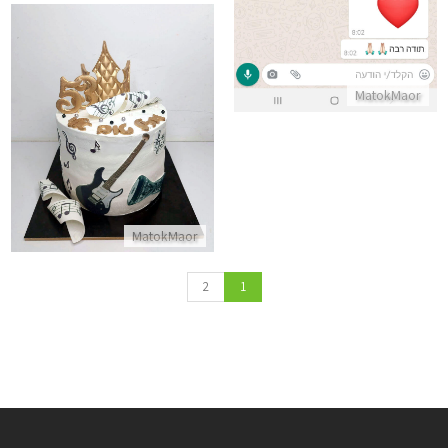
MatokMaor
עוגה לגבר בעיצוב מוזיקה ותווים
התקשר/י
MatokMaor
2
1