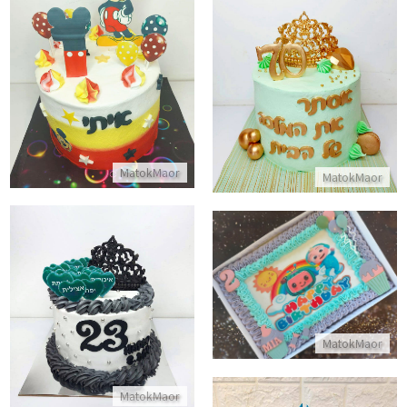
עוגת מיקי מאוס לגיל שנה
עוגה לאשה המלכה של הבית
התקשר/י
התקשר/י
MatokMaor
MatokMaor
עוגת גן קוקומלון יום הולדת שנתיים
עוגת כל הסיבות לאהוב
התקשר/י
התקשר/י
MatokMaor
MatokMaor