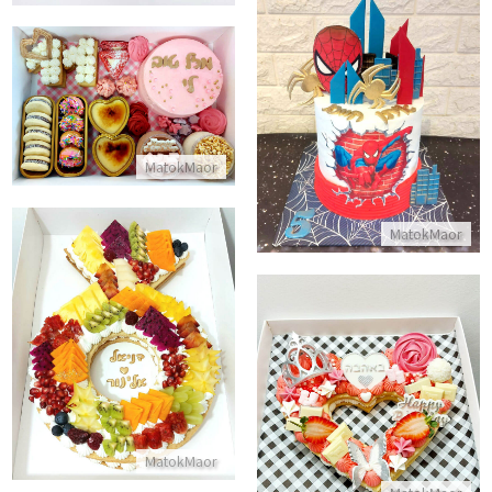
מארז מתוק לי
עוגת ספיידרמן בעיר ליום הולדת 5
התקשר/י
התקשר/י
MatokMaor
MatokMaor
עוגת טבעת
עוגת מספרים לב
התקשר/י
התקשר/י
MatokMaor