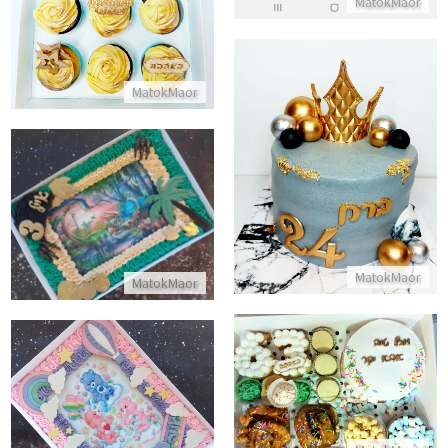
MatokMaor
התקשר/י
MatokMaor
עוגת יום הולדת למבוגרים
התקשר/י
עוגת גן דינוזאורים לגיל 3
התקשר/י
MatokMaor
MatokMaor
מארז מתוקים לאבא
עוגת יום הולדת מלבנית לגן - דוב
התקשר/י
התקשר/י