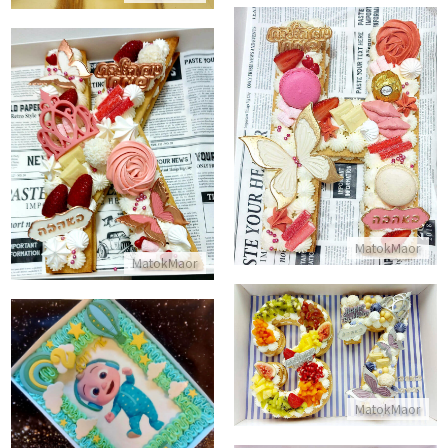
עוגת אותיות
עוגת אותיות ליום הולדת
התקשר/י
התקשר/י
MatokMaor
MatokMaor
עוגת מספרים לאמא
עוגת גן קוקומלון מלבנית
התקשר/י
MatokMaor
התקשר/י