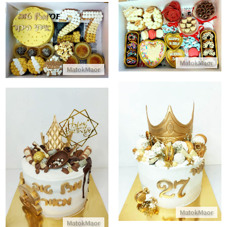
מארז מתוק לגיל 50
מארז קינוחים לגבר
התקשר/י
התקשר/י
MatokMaor
MatokMaor
עוגת יום הולדת מעוצבת עם כתר וממתקים
עוגת טפטופים ושוקולדים עם כתר
התקשר/י
התקשר/י
MatokMaor
MatokMaor