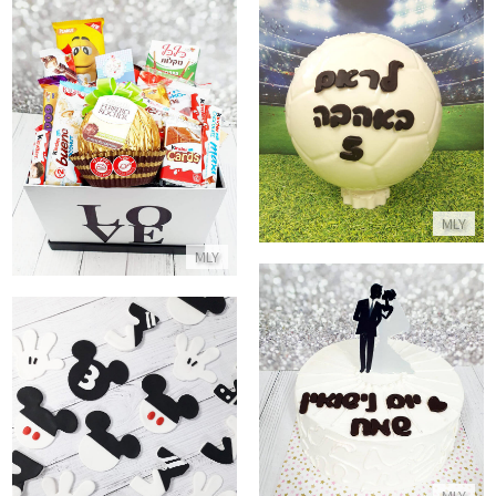
כדורגל משוקולד ממולא ממתקים
מארז שוקולדים ופררו רושה ענקי
התקשר/י
התקשר/י
MLY
MLY
עוגה פרווה ליום נישואין
התקשר/י
עוגיות מיקי מאוס
התקשר/י
MLY