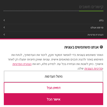
קישורים חשובים
בלוג
פרסמו אצלנו
הצהרת פרטיות
מדיניות עוגיות
🍪 אנחנו משתמשים בעוגיות
תנאי שימוש
האתר משתמש בעוגיות כדי לאפשר תפקוד תקין, לזכור את העדפותיך, לנתח את
הצהרת נגישות
השימוש באתר ולהציג תכנים מותאמים אישית. עוגיות שאינן חיוניות יופעלו רק לאחר
מפת אתר
אישורך. ניתן לשנות את הבחירה בכל עת. למידע מלא, ראו את
הצהרת הפרטיות
ו
מדיניות העוגיות
שלנו.
ניהול העדפות
דחיית הכל
Cake Factory 2017 © All Rights Reserved.
אישור הכל