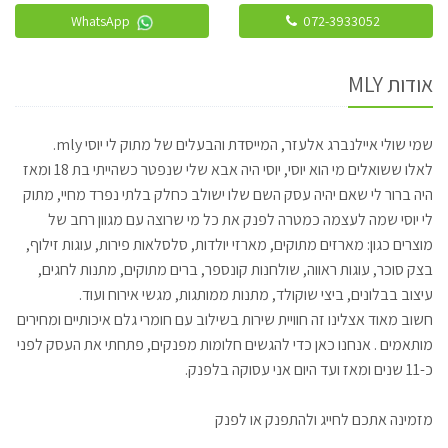
WhatsApp
072-3933052
אודות MLY
שמי שולי איילנברג אלעזר, המייסדת והבעלים של מתוק לי יוסי mly.
לאלו ששואלים מי הוא יוסי, יוסי היה אבא שלי שנפטר כשהייתי בת 18 ומאז
היה ברור לי שאם יהיה עסק השם שלו ישולב כחלק בלתי נפרד מחיי, מתוק
לי יוסי שמה לעצמה כמטרה לפנק את כל מי שרוצה עם מגוון רחב של
מוצרים כגון: מארזים מתוקים, מארזי יולדות, סלסלאות פירות, עוגות זילוף,
בצק סוכר, עוגות ראווה, שולחנות קונספר, ברים מתוקים, מתנות לחגים,
עיצוב בבלונים, ביצי שוקולד, מתנות ממותגות, מגשי אירוח ועוד.
חשוב מאוד אצלינו זה חוויית שירות בשילוב עם חומרי גלם איכותיים ומחירים
מותאמים . אנחנו כאן כדי להגשים חלומות מפנקים, פתחתי את העסק לפני
כ-11 שנים ומאז ועד היום אני עסוקה בלפנק.
מזמינה אתכם לחייג ולהתפנק או לפנק