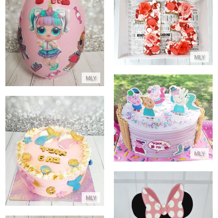
ביצת שוקולד לול
עוגת מספרים פירות ונשיקות לגיל 13
התקשר/י
התקשר/י
MLY
MLY
עוגה מעוצבת פפה
התקשר/י
עוגת בת ים
MLY
התקשר/י
MLY