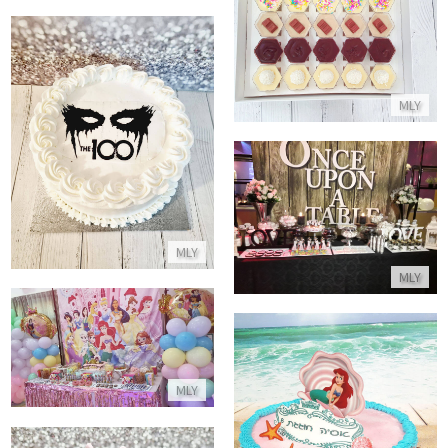
קינוחי כוסות במגוון טעמים
התקשר/י
MLY
עוגת ה100
התקשר/י
בר מתוקים לחתונה
התקשר/י
MLY
MLY
שולחן מתוקים נסיכות
התקשר/י
MLY
עוגת בת הים הקטנה