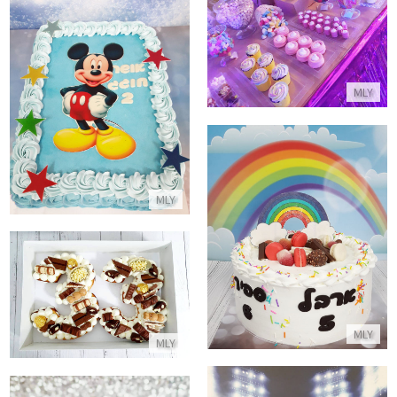
התקשר/י
עוגת מיקי מאוס מלבנית לגן
MLY
התקשר/י
MLY
עוגת יום הולדת עם ממתקים
התקשר/י
עוגת מספרים
התקשר/י
MLY
MLY