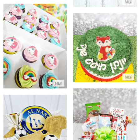
MLY
קאפקייקס חד קרן
עוגת יום הולדת שנה
התקשר/י
התקשר/י
MLY
MLY
מארז שוקולדים ענק עם פררו רושה
עוגת כדורגל של רונאלדו בנבחר
התקשר/י