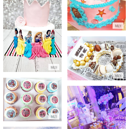
התקשר/י
MLY
עוגת נסיכות דיסני ליום הולדת
התקשר/י
עוגת טבעת למסיבת רווקות
התקשר/י
MLY
MLY
קאפקייקס LOL
התקשר/י
MLY
בר מתוק