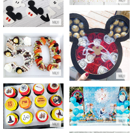
MLY
מארז שוקולדים ופרחים מיקי מאוס
עוגה לגיל 50
התקשר/י
התקשר/י
MLY
MLY
שולחן יום הולדת מעוצב פרוזן
קאפקייקס הארי פוטר
התקשר/י
התקשר/י
MLY
MLY