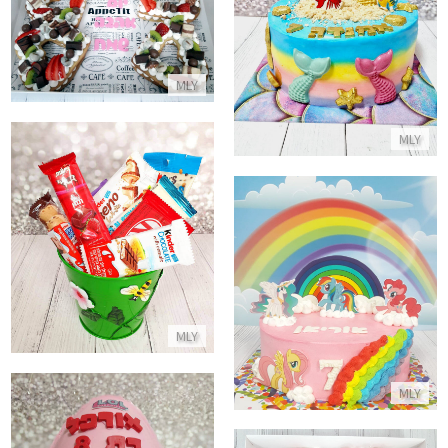
עוגת בת הים
התקשר/י
התקשר/י
MLY
MLY
מארז קינדרים
התקשר/י
עוגת חד קרן של פוני קטן
התקשר/י
MLY
MLY