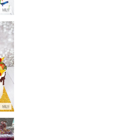
MLY
דריפ קי
MLY
ש