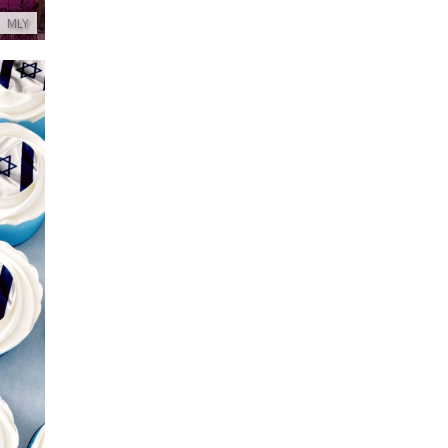
MLY
קאפק