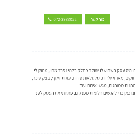
צור קשר
072-3933052
א שלי שנפטר כשהייתי בת 18 ומאז היה ברור לי שאם יהיה עסק השם שלו ישולב כחלק בלתי נפרד מחיי, מתוק לי
ים, מארזי יולדות, סלסלאות פירות, עוגות זילוף, בצק סוכר,
מתנות ממותגות, מגשי אירוח ועוד.
נחנו כאן כדי להגשים חלומות מפנקים, פתחתי את העסק לפני