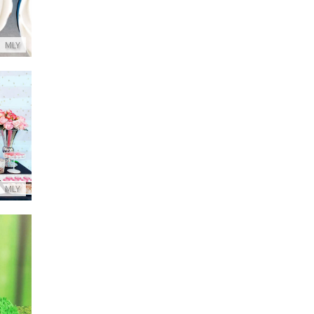
MLY
MLY
עו