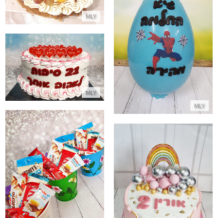
MLY
ביצת שוקולד ספיידרמן
עוגת 21 סיבות לאהוב
התקשר/י
התקשר/י
MLY
MLY
מארזי שוקולדים אישיים
עוגה של חד קרן
התקשר/י
התקשר/י