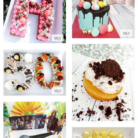
עוגת מעוצבת דריפ לברית
עוגת חד קרן ורודה
התקשר/י
התקשר/י
MLY
MLY
עוגה לגיל 50
סופגניית אוריאו
התקשר/י
התקשר/י
MLY
MLY
עוגת כפולה