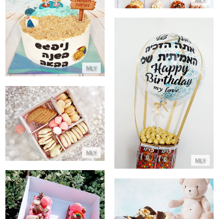
עוגת זילוף מיוחדת לחופש
התקשר/י
MLY
מארז בלון בהקדשה אישית וממתקים לאבא
התקשר/י
מארז עוגיות מפנק
התקשר/י
MLY
MLY