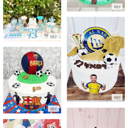
MLY
בר מתוק לבר מצווה
התקשר/י
MLY
עוגת כדורגל של רונאלדו בנבחרת אל נאסר
התקשר/י
עוגת כדורגל ברצלונה
התקשר/י
MLY
MLY