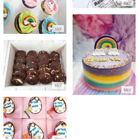
MLY
MLY
עוגת קשת בענן
מארז קוקילידה ביתית
התקשר/י
התקשר/י
MLY
MLY
מארזים לפורים
התקשר/י
MLY