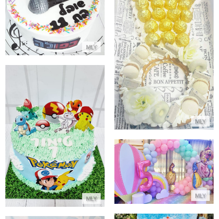
התקשר/י
עוגת אירוסין מבצק פריך וקרם בצורת טבעת
MLY
התקשר/י
MLY
עוגת פוקימון מעוצבת
התקשר/י
עיצוב בלונים נסיכות
התקשר/י
MLY
MLY