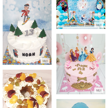
שולחן יום הולדת מעוצב פרוזן
התקשר/י
MLY
עוגת בר מצווה בשלג
התקשר/י
עוגת נסיכות
MLY
התקשר/י
עוגת וניל מרנג ופירות טריים
MLY
התקשר/י