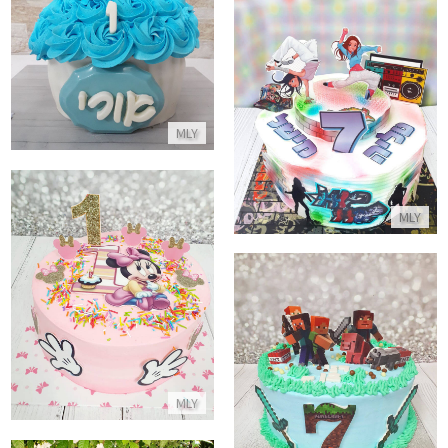
התקשר/י
עוגת גרפיטי ללא גלוטן
התקשר/י
MLY
MLY
עוגה מעוצבת מיני מאוס לגיל שנ
התקשר/י
עוגת מיינקראפט
התקשר/י
MLY