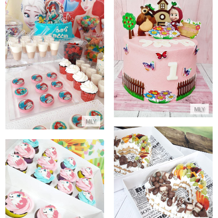
עוגת מאשה והדוב
שולחן מתוקים בת הים הקטנה מק
התקשר/י
התקשר/י
MLY
MLY
עוגות בצורת לב ליום האהבה
התקשר/י
קאפקייקס חד קרן
התקשר/י