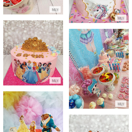
MLY
MLY
עוגה של נסיכות
התקשר/י
בר מתוק לול LOL
התקשר/י
MLY
MLY
עוגת היפה והחיה