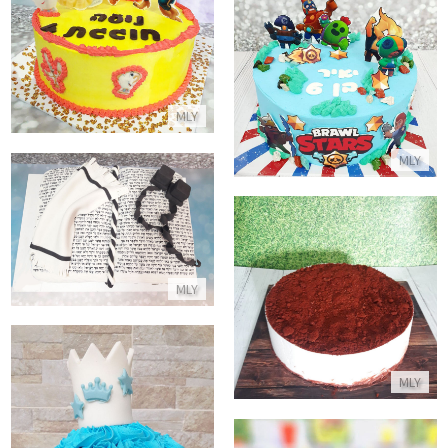
התקשר/י
עוגת יום הולדת בעיצוב בראול סטארס
התקשר/י
MLY
MLY
עוגת בר מצווה ספר מבצק סוכר
התקשר/י
עוגת יום הולדת שבועות
MLY
התקשר/י
MLY
סמאש קייק מעוצב לבן