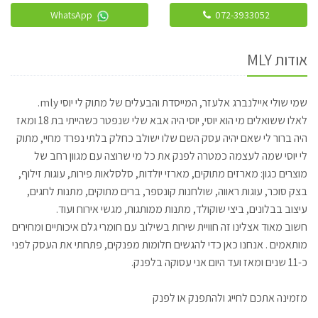
WhatsApp
072-3933052
אודות MLY
שמי שולי איילנברג אלעזר, המייסדת והבעלים של מתוק לי יוסי mly.
לאלו ששואלים מי הוא יוסי, יוסי היה אבא שלי שנפטר כשהייתי בת 18 ומאז
היה ברור לי שאם יהיה עסק השם שלו ישולב כחלק בלתי נפרד מחיי, מתוק
לי יוסי שמה לעצמה כמטרה לפנק את כל מי שרוצה עם מגוון רחב של
מוצרים כגון: מארזים מתוקים, מארזי יולדות, סלסלאות פירות, עוגות זילוף,
בצק סוכר, עוגות ראווה, שולחנות קונספר, ברים מתוקים, מתנות לחגים,
עיצוב בבלונים, ביצי שוקולד, מתנות ממותגות, מגשי אירוח ועוד.
חשוב מאוד אצלינו זה חוויית שירות בשילוב עם חומרי גלם איכותיים ומחירים
מותאמים . אנחנו כאן כדי להגשים חלומות מפנקים, פתחתי את העסק לפני
כ-11 שנים ומאז ועד היום אני עסוקה בלפנק.
מזמינה אתכם לחייג ולהתפנק או לפנק