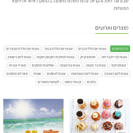
שבע ועד חיפה והקריות. עלות משלוח משתנה בהתאם לאיזור אליו יוצא
המשלוח.
מוצרים וארועים
כל המתוקים
עוגות יום הולדת בנים
עוגות יום הולדת בנות
עוגות יום הולדת מבוגרים
|
|
|
|
עוגות לברית/בריתה
סמאש קייק
עוגות למסיבת רווקים/רווקות
עוגות ליום נישואין
|
|
|
|
קאפקייקס
עוגות בר מצווה
עוגות בת מצווה
שולחנות מתוקים
מארזי עוגיות
|
|
|
|
|
עוגות ליום האהבה
עוגות ליום העצמאות
עוגות לעסקים
שונות
מארזים מתוקים
|
|
|
|
|
בלונים
קינוחי כוסות
לקוחות מספרים
|
|
סופגניות בטעמים להזמנה לחג החנוכה
התקשר/י
MLY