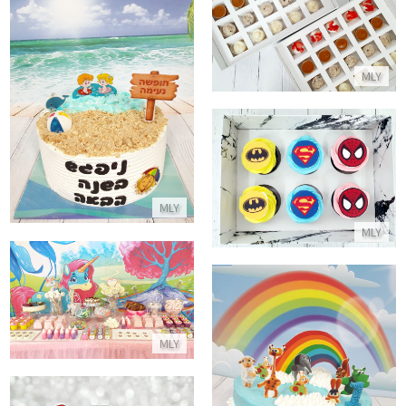
מארזים של קינוחי כוסות
התקשר/י
MLY
עוגת זילוף מיוחדת לחופש
התקשר/י
קאפקייקס גיבורי על
התקשר/י
MLY
MLY
שולחן מתוק חד קרן
התקשר/י
MLY
עוגת בייבי לגיל שנה