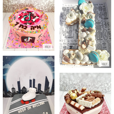
עוגת טיקטוק
עוגת מספרים לגיל שנה
התקשר/י
התקשר/י
MLY
MLY
עוגת רולרס מיוחדת
טריקולד בצורת לב עם ממתקים
התקשר/י
התקשר/י