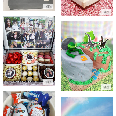
MLY
MLY
מארז פינוקים ליום האהבה
עוגה מיוחדת צבי הנינגה ודינוזאורים
התקשר/י
התקשר/י
MLY
MLY