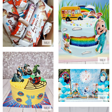
ביצת שוקולד מבפנים ממתקים
עוגת קוקומלון מעוצבת
התקשר/י
התקשר/י
MLY
MLY
עוגת גיבורי על
שולחן יום הולדת מעוצב פרוזן
התקשר/י
התקשר/י
MLY
MLY