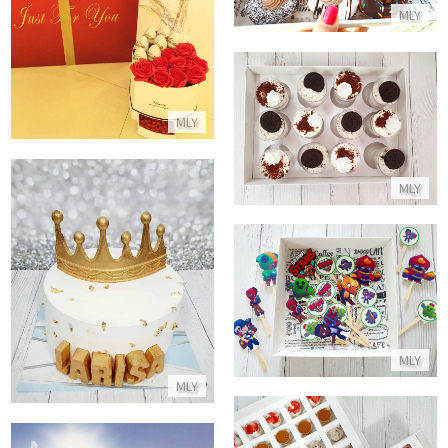
MLY
התקשר/י
מארז קינוחי כוסות לוטוס ואוריאו
MLY
התקשר/י
MLY
עוגה בזהב עם כתר
סוכריות שוקולד במיתוג בראול סטארס
התקשר/י
התקשר/י
MLY
MLY