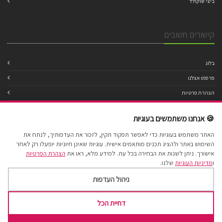
ביצי שוקולד
קישורים חשובים
בלוג
פרסמו אצלנו
הצהרת פרטיות
מדיניות עוגיות
🍪 אנחנו משתמשים בעוגיות
תנאי שימוש
האתר משתמש בעוגיות כדי לאפשר תפקוד תקין, לזכור את העדפותיך, לנתח את
הצהרת נגישות
השימוש באתר ולהציג תכנים מותאמים אישית. עוגיות שאינן חיוניות יופעלו רק לאחר
מפת אתר
אישורך. ניתן לשנות את הבחירה בכל עת. למידע מלא, ראו את
הצהרת הפרטיות
ו
מדיניות העוגיות
שלנו.
ניהול העדפות
דחיית הכל
Cake Factory 2017 © All Rights Reserved.