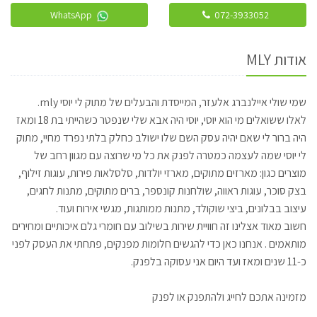
WhatsApp
072-3933052
אודות MLY
שמי שולי איילנברג אלעזר, המייסדת והבעלים של מתוק לי יוסי mly.
לאלו ששואלים מי הוא יוסי, יוסי היה אבא שלי שנפטר כשהייתי בת 18 ומאז
היה ברור לי שאם יהיה עסק השם שלו ישולב כחלק בלתי נפרד מחיי, מתוק
לי יוסי שמה לעצמה כמטרה לפנק את כל מי שרוצה עם מגוון רחב של
מוצרים כגון: מארזים מתוקים, מארזי יולדות, סלסלאות פירות, עוגות זילוף,
בצק סוכר, עוגות ראווה, שולחנות קונספר, ברים מתוקים, מתנות לחגים,
עיצוב בבלונים, ביצי שוקולד, מתנות ממותגות, מגשי אירוח ועוד.
חשוב מאוד אצלינו זה חוויית שירות בשילוב עם חומרי גלם איכותיים ומחירים
מותאמים . אנחנו כאן כדי להגשים חלומות מפנקים, פתחתי את העסק לפני
כ-11 שנים ומאז ועד היום אני עסוקה בלפנק.
מזמינה אתכם לחייג ולהתפנק או לפנק