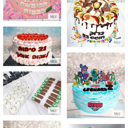
עוגת טפטופי גאנש פירות וממתקים
MLY
התקשר/י
עוגת 21 סיבות לאהוב
MLY
התקשר/י
MLY
עוגת בראול סטארס מעוצבת
עוגיות מעוצבות להאלווין
התקשר/י
התקשר/י
MLY
MLY