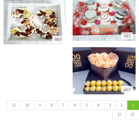
מארז גדול ליום האהבה
עוגת מספרים
התקשר/י
התקשר/י
MLY
MLY
מארז שוקולדים ופרחים ליום האהבה
התקשר/י
MLY
11
10
9
8
7
6
5
4
3
2
1
13
12