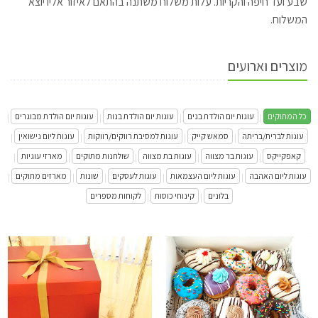
שבע ועד חיפה והקריות. עלות משלוח משתנה בהתאם לאיזור אליו יוצא
המשלוח.
מוצרים וארועים
כל המתוקים
עוגות יום הולדת בנים
עוגות יום הולדת בנות
עוגות יום הולדת מבוגרים
|
|
|
|
עוגות לברית/בריתה
סמאש קייק
עוגות למסיבת רווקים/רווקות
עוגות ליום נישואין
|
|
|
|
קאפקייקס
עוגות בר מצווה
עוגות בת מצווה
שולחנות מתוקים
מארזי עוגיות
|
|
|
|
|
עוגות ליום האהבה
עוגות ליום העצמאות
עוגות לעסקים
שונות
מארזים מתוקים
|
|
|
|
|
בלונים
קינוחי כוסות
לקוחות מספרים
|
|
מארז דונאטס ליום הולדת DONUTS
התקשר/י
מארז שוקולדים פרחים ובלונים 