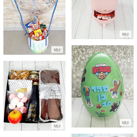
מארז בלון וממתקים ליום הולדת
התקשר/י
התקשר/י
MLY
MLY
ביצת שוקולד בראול סטארס
מארז מתוק לחג עם בקבוק יין
התקשר/י
התקשר/י
MLY
MLY