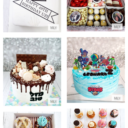
MLY
MLY
עוגת בראול סטארס מעוצבת
עוגת טפטופי גאנש וממתקים
התקשר/י
התקשר/י
MLY
MLY
סופגניות בטעמים להזמנה לחג החנוכה