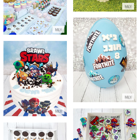
בר מתוקים לבת
MLY
התקשר/י
MLY
ביצת שוקולד פורטנייט
התקשר/י
עוגת בראול סטארס מהממת
התקשר/י
MLY
MLY
סוכריות שוקולד במיתוג בראול סטארס