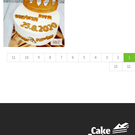
עוגה מעוצבת ליום נישואין
התקשר/י
MLY
11
10
9
8
7
6
5
4
3
2
1
13
12