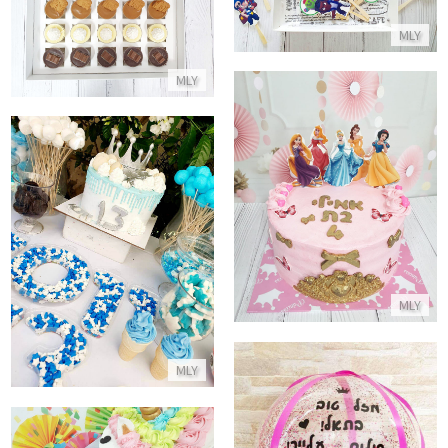
מארז קינוחי כוסות לוטוס רפאלו קי
התקשר/י
MLY
התקשר/י
MLY
עוגת נסיכות
התקשר/י
שולחן בר מצווה
התקשר/י
MLY
MLY