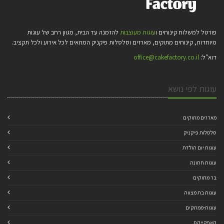
פורטל למשלוח קינוחים ו
עוגות מעוצבות
להזמנה עד הבית, מגוון רחב של עוגות
מיוחדות, קינוחים מתוקים, מארזים וסלסלות פיקניק המתאים לכל אירוע ולכל תקציב.
דוא"ל:
office@cakefactory.co.il
עוגות לפי נושא
מארזים מתוקים
סלסלות פיקניק
עוגות יום הולדת
עוגות חתונה
בר מתוקים
עוגות בת מצווה
עוגות-ממתקים
קאפקייקס