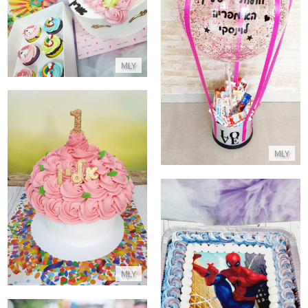
קאפקייקס ועוגת חד קרן תואמים
מארז בלון עם ממתקים ליום הולדת
התקשר/י
התקשר/י
MLY
MLY
עוגת סמאש לבת
התקשר/י
MLY
עוגת גן ספיידרמן מלבנית