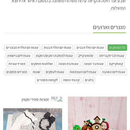
שבע ועד חיפה והקריות. עלות משלוח משתנה בהתאם לאיזור אליו יוצא
המשלוח.
מוצרים וארועים
כל המתוקים
עוגות יום הולדת בנים
עוגות יום הולדת בנות
עוגות יום הולדת מבוגרים
|
|
|
|
עוגות לברית/בריתה
סמאש קייק
עוגות למסיבת רווקים/רווקות
עוגות ליום נישואין
|
|
|
|
קאפקייקס
עוגות בר מצווה
עוגות בת מצווה
שולחנות מתוקים
מארזי עוגיות
|
|
|
|
|
עוגות ליום האהבה
עוגות ליום העצמאות
עוגות לעסקים
שונות
מארזים מתוקים
|
|
|
|
|
בלונים
קינוחי כוסות
לקוחות מספרים
|
|
MLY
עוגת מכוניות ספידי מקווין
התקשר/י
עוגת בר מצווה ספר מבצק סוכר