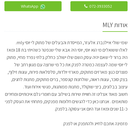
WhatsApp
072-3933052
אודות MLY
שמי שולי איילנברג אלעזר, המייסדת והבעלים של מתוק לי יוסי mly.
לאלו ששואלים מי הוא יוסי, יוסי היה אבא שלי שנפטר כשהייתי בת 18 ומאז
היה ברור לי שאם יהיה עסק השם שלו ישולב כחלק בלתי נפרד מחיי, מתוק
לי יוסי שמה לעצמה כמטרה לפנק את כל מי שרוצה עם מגוון רחב של
מוצרים כגון: מארזים מתוקים, מארזי יולדות, סלסלאות פירות, עוגות זילוף,
בצק סוכר, עוגות ראווה, שולחנות קונספר, ברים מתוקים, מתנות לחגים,
עיצוב בבלונים, ביצי שוקולד, מתנות ממותגות, מגשי אירוח ועוד.
חשוב מאוד אצלינו זה חוויית שירות בשילוב עם חומרי גלם איכותיים ומחירים
מותאמים . אנחנו כאן כדי להגשים חלומות מפנקים, פתחתי את העסק לפני
כ-11 שנים ומאז ועד היום אני עסוקה בלפנק.
מזמינה אתכם לחייג ולהתפנק או לפנק