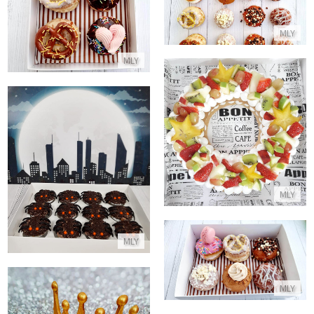
מארז סופגניות קטן לחג חנוכה
התקשר/י
MLY
התקשר/י
MLY
עוגת שכבות בצק פריך קרם ופירות
התקשר/י
קאפקייקס עכבישים להאלווין
התקשר/י
MLY
MLY
מארז סופגניות לחג חנוכה
התקשר/י
MLY