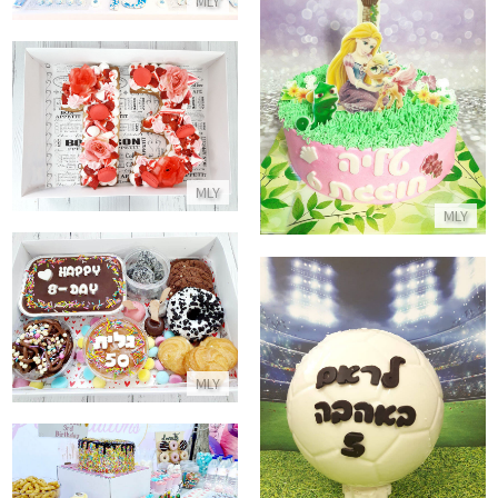
MLY
עוגת הנסיכה פלונטר
עוגת מספרים פירות ונשיקות לגיל 3
התקשר/י
התקשר/י
MLY
MLY
מארז קינוחים עם משלוח ליום הו
התקשר/י
כדורגל משוקולד ממולא ממתקים
MLY
התקשר/י