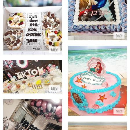
התקשר/י
עוגות לב עם שוקולדים ופירות ל
התקשר/י
MLY
MLY
בר מתוקים לבת מצווה בעיצוב טי
עוגת בת הים הקטנה
התקשר/י
התקשר/י
MLY
MLY