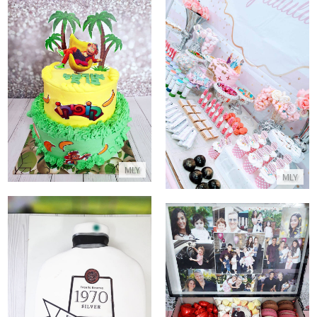
עוגת יום הולדת קופיקו
בר מתוקים נסיכות
התקשר/י
התקשר/י
MLY
MLY
עוגת טקילה מיוחדת מבצק סוכר
מארז פינוקים ליום האהבה
התקשר/י
התקשר/י