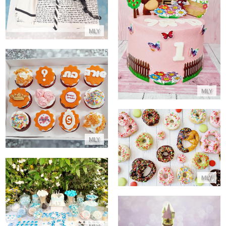
עוגת מאשה והדוב
התקשר/י
MLY
התקשר/י
קאפקייקס יום הולדת לבת
MLY
התקשר/י
קינוחים מעוצבים לקריסמס
MLY
התקשר/י
MLY
בר מתוק לבר מצווה
התקשר/י