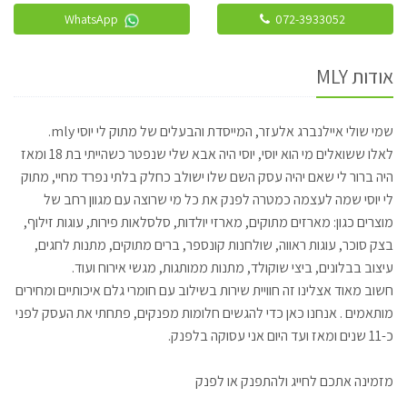
WhatsApp
072-3933052
אודות MLY
שמי שולי איילנברג אלעזר, המייסדת והבעלים של מתוק לי יוסי mly.
לאלו ששואלים מי הוא יוסי, יוסי היה אבא שלי שנפטר כשהייתי בת 18 ומאז
היה ברור לי שאם יהיה עסק השם שלו ישולב כחלק בלתי נפרד מחיי, מתוק
לי יוסי שמה לעצמה כמטרה לפנק את כל מי שרוצה עם מגוון רחב של
מוצרים כגון: מארזים מתוקים, מארזי יולדות, סלסלאות פירות, עוגות זילוף,
בצק סוכר, עוגות ראווה, שולחנות קונספר, ברים מתוקים, מתנות לחגים,
עיצוב בבלונים, ביצי שוקולד, מתנות ממותגות, מגשי אירוח ועוד.
חשוב מאוד אצלינו זה חוויית שירות בשילוב עם חומרי גלם איכותיים ומחירים
מותאמים . אנחנו כאן כדי להגשים חלומות מפנקים, פתחתי את העסק לפני
כ-11 שנים ומאז ועד היום אני עסוקה בלפנק.
מזמינה אתכם לחייג ולהתפנק או לפנק