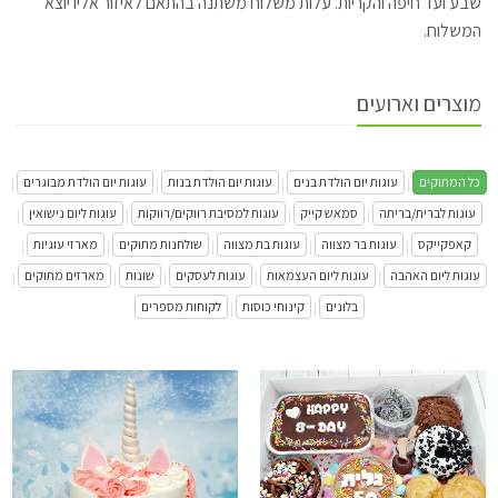
שבע ועד חיפה והקריות. עלות משלוח משתנה בהתאם לאיזור אליו יוצא
המשלוח.
מוצרים וארועים
כל המתוקים
עוגות יום הולדת בנים
עוגות יום הולדת בנות
עוגות יום הולדת מבוגרים
|
|
|
|
עוגות לברית/בריתה
סמאש קייק
עוגות למסיבת רווקים/רווקות
עוגות ליום נישואין
|
|
|
|
קאפקייקס
עוגות בר מצווה
עוגות בת מצווה
שולחנות מתוקים
מארזי עוגיות
|
|
|
|
|
עוגות ליום האהבה
עוגות ליום העצמאות
עוגות לעסקים
שונות
מארזים מתוקים
|
|
|
|
|
בלונים
קינוחי כוסות
לקוחות מספרים
|
|
מארז קינוחים עם משלוח ליום הולדת
התקשר/י
עוגת חד קרן