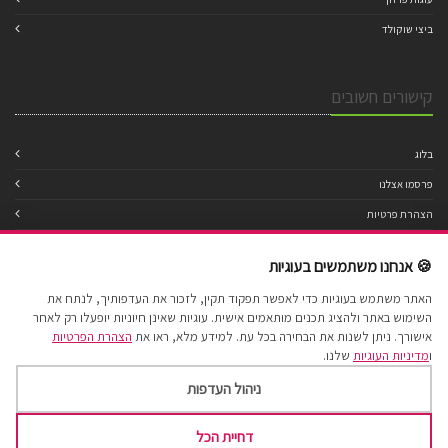
ביצי שוקולד
קישורים חשובים
בלוג
פרסמו אצלנו
הצהרת פרטיות
מדיניות עוגיות
🍪 אנחנו משתמשים בעוגיות
תנאי שימוש
האתר משתמש בעוגיות כדי לאפשר תפקוד תקין, לזכור את העדפותיך, לנתח את
הצהרת נגישות
השימוש באתר ולהציג תכנים מותאמים אישית. עוגיות שאינן חיוניות יופעלו רק לאחר
מפת אתר
אישורך. ניתן לשנות את הבחירה בכל עת. למידע מלא, ראו את
הצהרת הפרטיות
ו
מדיניות העוגיות
שלנו.
ניהול העדפות
דחיית הכל