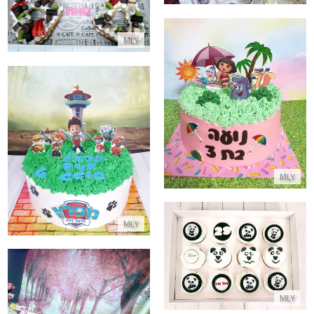
MLY
עוגת זילוף דורה
התקשר/י
עוגת צוות החילוץ של מפרץ ההר
התקשר/י
MLY
MLY
קאפקייקס פנדה
התקשר/י
MLY