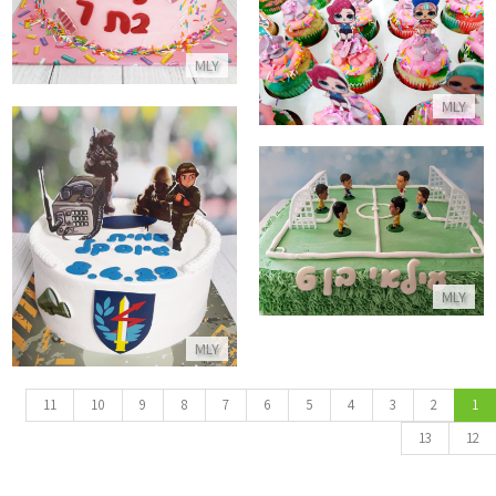
קאפקייקס לול LOL
MLY
התקשר/י
MLY
עוגת מגרש כדורגל
עוגת גיוס
התקשר/י
התקשר/י
MLY
MLY
11
10
9
8
7
6
5
4
3
2
1
13
12