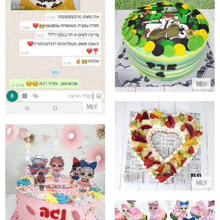
התקשר/י
עוגת בן 10 - BEN10
התקשר/י
MLY
MLY
עוגת לב מבצק פריך עם פירות ליום האהבה
התקשר/י
עוגת יום הולדת LOL
MLY
התקשר/י