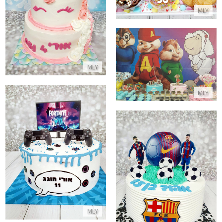
MLY
התקשר/י
בר מתוקים מעורב ציפמאנקס וניקי
MLY
התקשר/י
MLY
עוגה פורטנייט FORTNITE BATTLE ROYALE
התקשר/י
עוגת כדורגל
התקשר/י
MLY