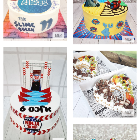
עוגת גיבורי על
התקשר/י
התקשר/י
MLY
MLY
עוגות בצורת לב ליום האהבה
עוגת נינגה ישראל
התקשר/י
התקשר/י
MLY