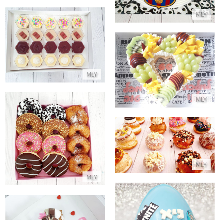
MLY
קינוחי כוסות במגוון טעמים
התקשר/י
עוגת לב פירות
MLY
התקשר/י
MLY
מארז סופגניות דונאטס לחנוכה
סופגניות לחג
התקשר/י
התקשר/י
MLY
MLY