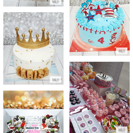
MLY
עוגת חתול תעלול ליום הולדת
התקשר/י
עוגה בזהב עם כתר
MLY
התקשר/י
MLY
שולחן מתוקים מעוצב לבנות מקרוב
התקשר/י
מארז לבבות ליום אהבה שמח
MLY
התקשר/י