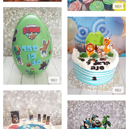
MLY
ביצת שוקולד בראול סטארס
עוגת חיות לגיל שנה
התקשר/י
התקשר/י
MLY
MLY
עוגת סליים מעוצבת