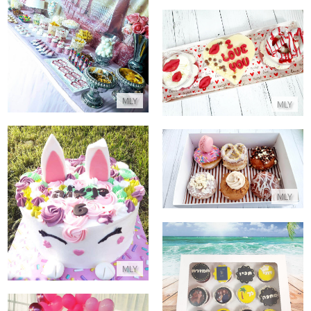
שולחן ממותג ליום הולדת
התקשר/י
מארז קינוחים ולנטיין
התקשר/י
MLY
MLY
מארז סופגניות לחג חנוכה
התקשר/י
עוגת ארנב מעוצבת
MLY
התקשר/י
מארז קאפקייקס מעוצבים לנסיעה
MLY
התקשר/י