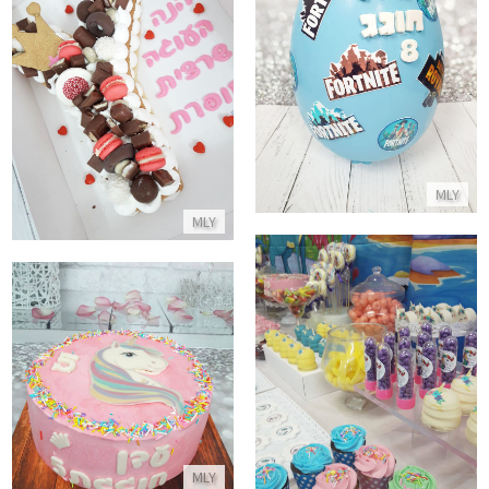
ביצת שוקולד פורטנייט
עוגת אותיות
התקשר/י
התקשר/י
MLY
MLY
עוגת החד קרן
שולחן מתוק לבת מקרוב
התקשר/י
התקשר/י
MLY