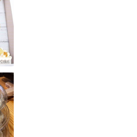
עוגת או
 Cake