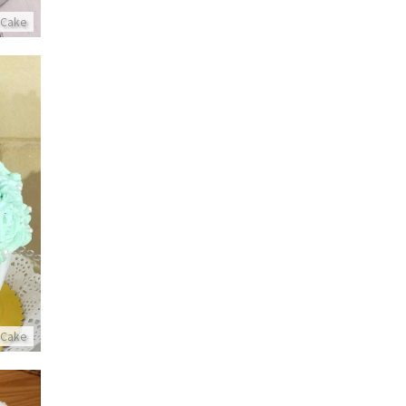
 Cake
ע
 Cake