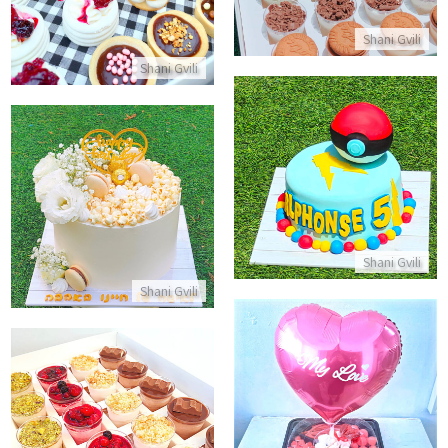
Shani Gvili
Shani Gvili
עוגת פוקימון
עוגת יום הולדת לאמא
התקשר/י
התקשר/י
Shani Gvili
Shani Gvili
מארז בלונים מתוקים ליום האהבה
מארז קינוחי כוסות להזמנה עם מ
התקשר/י