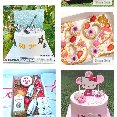
Shani Gvili
עוגת יום הולדת לגבר 40
עוגת מספרים ליום הולדת
התקשר/י
התקשר/י
Shani Gvili
Shani Gvili
מארז עוגה ויין ליום האהבה
עוגת הלו קיטי
התקשר/י
התקשר/י