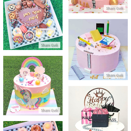
Shani Gvili
מארז מתוק לחופש
התקשר/י
עוגה מעוצבת בית ספר
Shani Gvili
התקשר/י
Shani Gvili
עוגת חד קרן בצבעי קשת בענן
התקשר/י
Shani Gvili
עוגת מותגים