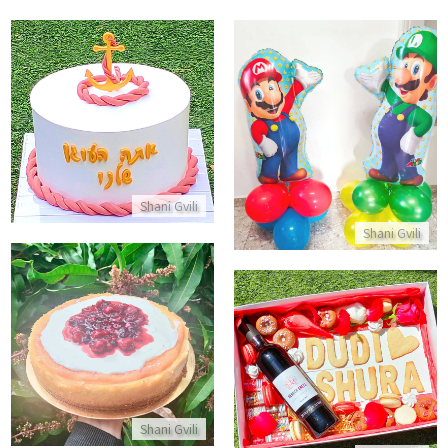
עוגה אתה העוגן שלנו
זר בלונים סופר מריו
התקשר/י
התקשר/י
Shani Gvili
Shani Gvili
עוגת גבינה לחג שבועות
מארז מתוק עם יין לאוהבים
התקשר/י
התקשר/י
Shani Gvili