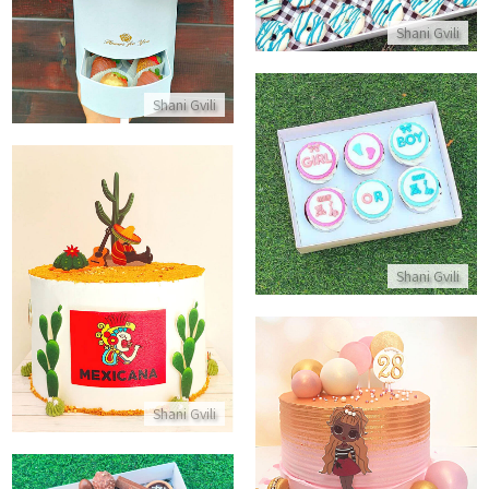
התקשר/י
Shani Gvili
Shani Gvili
קאפקייקס לגילוי מין היילוד
התקשר/י
עוגה מעוצבת מקסיקני
Shani Gvili
התקשר/י
עוגת יום הולדת לול LOL
Shani Gvili
התקשר/י