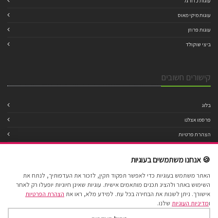
עוגות כדורגל
עוגות מיקי מאוס
עוגות פרוזן
ביצי שוקולד
קישורים חשובים
בלוג
פרסמו אצלנו
הצהרת פרטיות
מדיניות עוגיות
🍪 אנחנו משתמשים בעוגיות
תנאי שימוש
האתר משתמש בעוגיות כדי לאפשר תפקוד תקין, לזכור את העדפותיך, לנתח את
הצהרת נגישות
השימוש באתר ולהציג תכנים מותאמים אישית. עוגיות שאינן חיוניות יופעלו רק לאחר
מפת אתר
אישורך. ניתן לשנות את הבחירה בכל עת. למידע מלא, ראו את
הצהרת הפרטיות
ו
מדיניות העוגיות
שלנו.