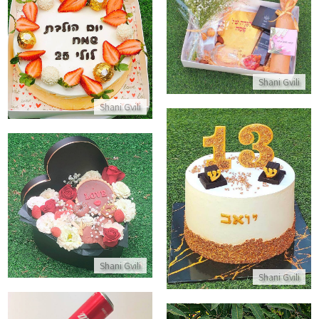
מארז לפסח
עוגת גבינה אפויה
התקשר/י
התקשר/י
Shani Gvili
Shani Gvili
עוגת בר מצווה
מארז מתוקים ליום האהבה
התקשר/י
התקשר/י
Shani Gvili
Shani Gvili