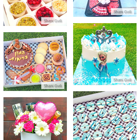
התקשר/י
Shani Gvili
Shani Gvili
עוגת אלזה מעוצבת
מתנה לבידוד מאחלים המון בריאו
התקשר/י
התקשר/י
Shani Gvili
Shani Gvili
דונאטס יום העצמאות
מארז זוגי מפנק להזמנה הביתה
התקשר/י