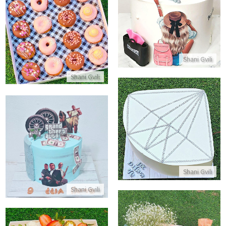
התקשר/י
מארז מתוק של דונאטס
התקשר/י
Shani Gvili
Shani Gvili
עוגת יהלום
עוגת גיימרים GTA
התקשר/י
התקשר/י
Shani Gvili
Shani Gvili