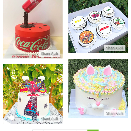
קאפקייקס לראש השנה
עוגה מעוצבת קוקה קולה
התקשר/י
התקשר/י
Shani Gvili
Shani Gvili
עוגת זילוף בצורת שפן
עוגת ספיידרמן
התקשר/י
התקשר/י
Shani Gvili
Shani Gvili