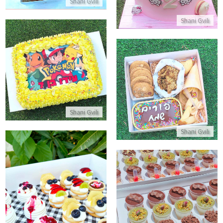
Shani Gvili
Shani Gvili
עוגת גן מלבנית פוקימון
מארז לפורים
התקשר/י
התקשר/י
Shani Gvili
Shani Gvili
מארז קינוחים אישיים
מארז קינוחי כוסות במגוון טעמים
התקשר/י
התקשר/י