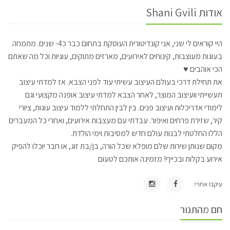
אודות Shani Gvili
היי קוראים לי שני, אני קונדיטורית העוסקת בתחום כבר כ4- שנים. מתמחה
בעוגות מעוצבות, קינוחים לאירועים, מארזים מתוקים, עוגיות וכל מה שאתם
הכי אוהבים ♥
את תחילת דרכי בעולם העיצוב עשיתי עוד לפני הצבא. אז למדתי עיצוב
תעשייתי וועיצוב המוצר, לאחר הצבא למדתי עיצוב אופנה מקצועי וגם
לימודי אדריכלות ועיצוב פנים. בין לבין התחלתי ללמוד עיצוב עוגות, ציורי
קיר, שזירת פרחים ואיפור. עבדתי עם מעצבות אירועים, ואחרי כל המעברים
הללו החלטתי לבנות עולם חדש למסיבות וימי הולדת.
מקום שנותן שירות שלם מופלא שכל הורה, בן/בת זוג, או חבר יוכלו להפיק
אירוע בקלות ובכייף! מזמינה אותכם לטעום
עיקבו אחרי:
חם מהתנור