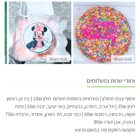
li
Shani Gvili
Shani Gvili
אזורי שרות ומשלוחים
איסוף עצמי מחולון | משלוחים בתוספת תשלום: חולון 20₪ | בת ים, ראשון
לציון 35₪ | תל אביב, רמת גן, גבעתיים, באר יעקב, יבנה 50₪ | פתח
תקווה, נס ציונה, רחובות 60₪ | כפר סבא, הוד השרון, אשדוד, הרצליה 70₪
| נתניה, אבן יהודה 80₪
מקומות רחוקים יותר בתאום מראש