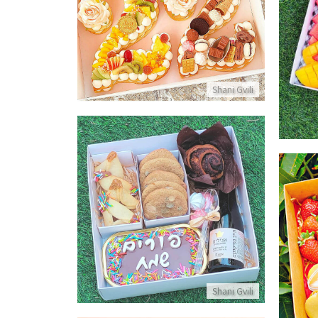
עוגה בצורת מספר ליום הולדת
אין
פרטים נוספים
Shani Gvili
מארז משלוח מנות לפורים
פרטים נוספים
הבה
Shani Gvili