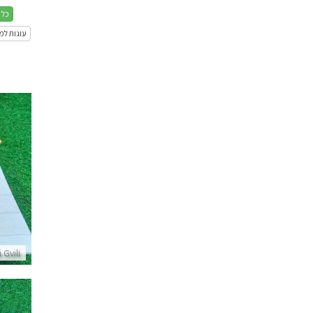
כל 
עוגות למ
 Gvili