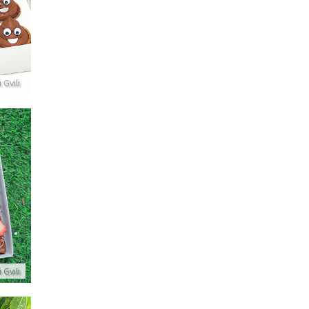
ק
 Gvili
 Gvili