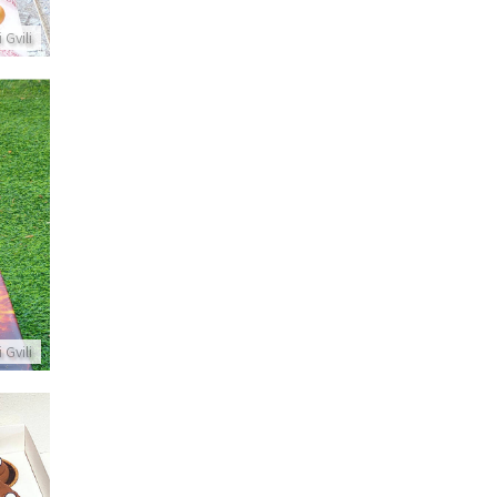
 Gvili
ע
 Gvili