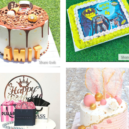
עוגת גן מלבנית באטמן
דריפ קייק ושוקולדים
פרטים נוספים
פרטים נוספים
Shani
Shani Gvili
עוגה מעוצבת לאשה
פרטים נוספים
עוגת מותגים