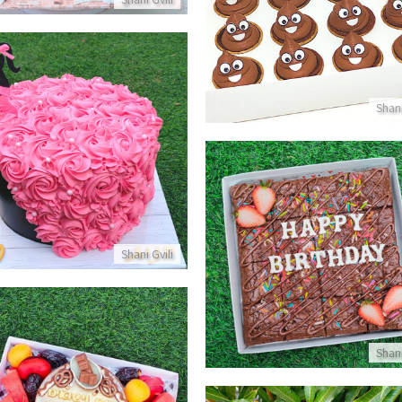
אפקייקס אימוגי קקי מחייך
פרטים נוספים
Shani
עוגה מעוצבת לאשה
פרטים נוספים
בראוניז ליום הולדת
Shani Gvili
פרטים נוספים
Shani