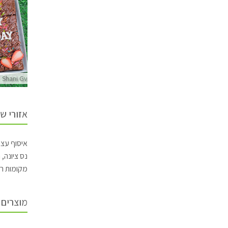
Shani Gvili
Shani Gvili
Shani 
אזורי ש
נס ציונה, רחובות 60₪ | כפר סבא, הוד השרון, אשדו
מקומות ר
מוצרים 