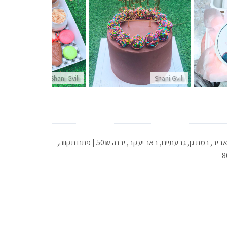
Shani Gvili
Shani Gvili
איסוף עצמי מחולון | משלוחים בתוספת תשלום: חולון 20₪ | בת ים, ראשון לציון 35₪ | תל אביב, רמת גן, גבעתיים, באר יעקב, יבנה 50₪ | פתח תקווה,