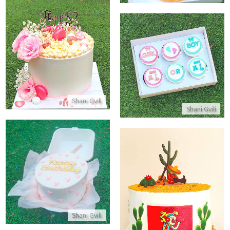
עוגה לגיל 40
קאפקייקס לגילוי מין היילוד
התקשר/י
התקשר/י
Shani Gvili
Shani Gvili
עוגת בנטו אישית
עוגה מעוצבת מקסיקני
התקשר/י
התקשר/י
Shani Gvili