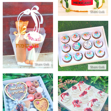
Shani Gvili
מארז יין ושוקולד לפסח
קאפקייקס חד קרן
התקשר/י
התקשר/י
Shani Gvili
Shani Gvili
מארז החלמה מהירה
מארז מיני פבלובות
התקשר/י
התקשר/י