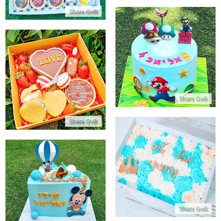
Shani Gvili
עוגת סופר מריו
התקשר/י
מארז פירות וקינוחים ליום אהבה
התקשר/י
Shani Gvili
Shani Gvili
עוגת יום הולדת לבן מלבני מתאים לגן
התקשר/י
עוגת חצי שנה יום הולדת מיקי מא
התקשר/י
Shani Gvili