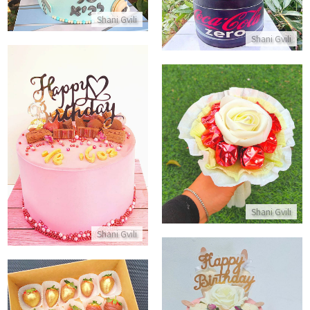
Shani Gvili
Shani Gvili
מארז שוקולדים לחג
עוגת יום הולדת לבסטי
התקשר/י
התקשר/י
Shani Gvili
Shani Gvili
עוגת מוסים עם מגנומים ליום הולדת