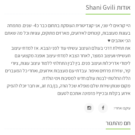
אודות Shani Gvili
היי קוראים לי שני, אני קונדיטורית העוסקת בתחום כבר כ4- שנים. מתמחה
בעוגות מעוצבות, קינוחים לאירועים, מארזים מתוקים, עוגיות וכל מה שאתם
הכי אוהבים ♥
את תחילת דרכי בעולם העיצוב עשיתי עוד לפני הצבא. אז למדתי עיצוב
תעשייתי וועיצוב המוצר, לאחר הצבא למדתי עיצוב אופנה מקצועי וגם
לימודי אדריכלות ועיצוב פנים. בין לבין התחלתי ללמוד עיצוב עוגות, ציורי
קיר, שזירת פרחים ואיפור. עבדתי עם מעצבות אירועים, ואחרי כל המעברים
הללו החלטתי לבנות עולם חדש למסיבות וימי הולדת.
מקום שנותן שירות שלם מופלא שכל הורה, בן/בת זוג, או חבר יוכלו להפיק
אירוע בקלות ובכייף! מזמינה אותכם לטעום
עיקבו אחרי:
חם מהתנור