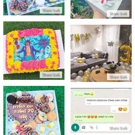
Shani Gvili
Shani Gvili
עוגת גן מלבנית מני ממטרה
סידור בלונים
התקשר/י
התקשר/י
Shani Gvili
Shani Gvili
ביקורות מלקוחות מושלם
מארז קינוחים ליום הולדת
התקשר/י
התקשר/י
Shani Gvili