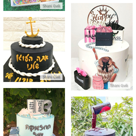
Shani Gvili
עוגת מותגים
עוגה לגבר אתה העוגן שלנו
התקשר/י
התקשר/י
Shani Gvili
Shani Gvili
עוגה מעוצבת לחלאקה
עוגת קוקה קולה
התקשר/י
התקשר/י