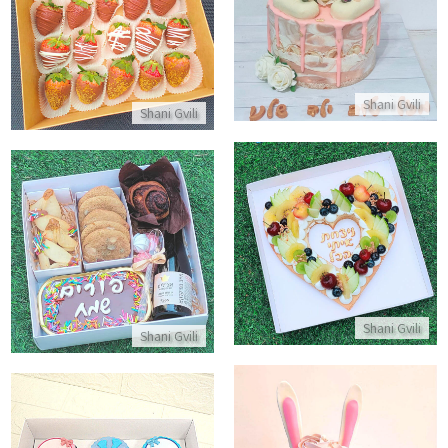
מארז עידוד לבידוד פירות תותים 
התקשר/י
התקשר/י
Shani Gvili
Shani Gvili
עוגת מספרים בצורת לב
מארז משלוח מנות לפורים
התקשר/י
התקשר/י
Shani Gvili
Shani Gvili