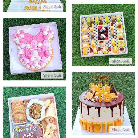
Shani Gvili
מארז סושי פירות
התקשר/י
עוגת בצק פריך וקרם בצורת מיני
התקשר/י
Shani Gvili
Shani Gvili
דריפ קייק מעוצבת פרווה
התקשר/י
מארז לפורים
התקשר/י
Shani Gvili