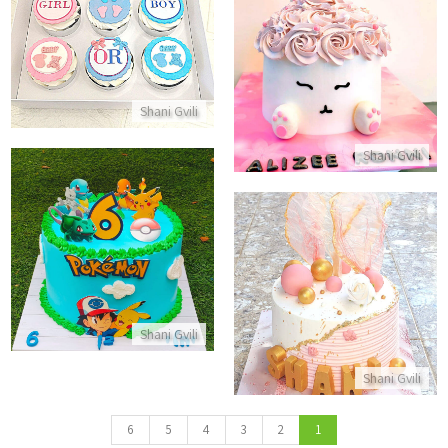
קאפקייקס לגילוי מין העובר
עוגת זילוף ארנב מעוצבת
התקשר/י
התקשר/י
Shani Gvili
Shani Gvili
עוגת יום הולדת פוקימון
עוגה מעוצבת לאשה
התקשר/י
התקשר/י
Shani Gvili
Shani Gvili
6
5
4
3
2
1