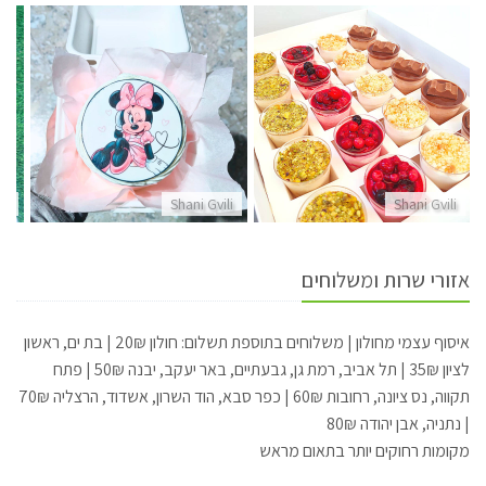
li
Shani Gvili
Shani Gvili
אזורי שרות ומשלוחים
איסוף עצמי מחולון | משלוחים בתוספת תשלום: חולון 20₪ | בת ים, ראשון
לציון 35₪ | תל אביב, רמת גן, גבעתיים, באר יעקב, יבנה 50₪ | פתח
תקווה, נס ציונה, רחובות 60₪ | כפר סבא, הוד השרון, אשדוד, הרצליה 70₪
| נתניה, אבן יהודה 80₪
מקומות רחוקים יותר בתאום מראש