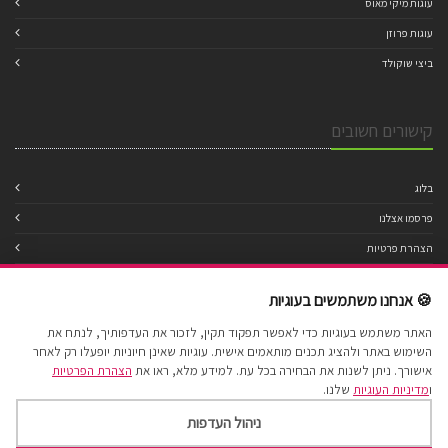
עוגות מיקי מאוס
עוגות פרוזן
ביצי שוקולד
קישורים חשובים
בלוג
פרסמו אצלנו
הצהרת פרטיות
מדיניות עוגיות
🍪 אנחנו משתמשים בעוגיות
תנאי שימוש
האתר משתמש בעוגיות כדי לאפשר תפקוד תקין, לזכור את העדפותיך, לנתח את
הצהרת נגישות
השימוש באתר ולהציג תכנים מותאמים אישית. עוגיות שאינן חיוניות יופעלו רק לאחר
מפת אתר
אישורך. ניתן לשנות את הבחירה בכל עת. למידע מלא, ראו את
הצהרת הפרטיות
ו
מדיניות העוגיות
שלנו.
ניהול העדפות