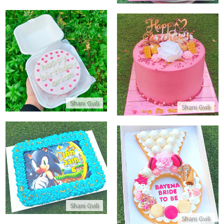
עוגת בנטו לבבות
עוגת יום הולדת לאשתי
התקשר/י
התקשר/י
Shani Gvili
Shani Gvili
עוגת גן סוניק מלבנית
עוגת טבעת למסיבת רווקות
התקשר/י
התקשר/י
Shani Gvili
Shani Gvili