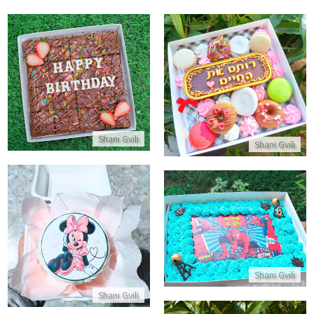
בראוניז ליום הולדת
מארז עידוד לבידוד
התקשר/י
התקשר/י
Shani Gvili
Shani Gvili
עוגת ספיידרמן מלבנית
עוגת בנטו מיני מאוס
התקשר/י
התקשר/י
Shani Gvili
Shani Gvili