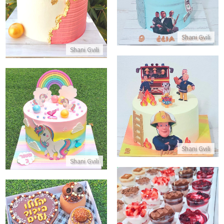
התקשר/י
התקשר/י
Shani Gvili
Shani Gvili
עוגת סמי הכבאי
עוגת חד קרן בצבעי קשת בענן
התקשר/י
התקשר/י
Shani Gvili
Shani Gvili
קינוחי כוסות
מארז מתוק לבידוד נעים