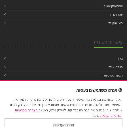
עוגות מיקי מאוס
עוגות פרוזן
ביצי שוקולד
קישורים חשובים
בלוג
פרסמו אצלנו
הצהרת פרטיות
מדיניות עוגיות
🍪 אנחנו משתמשים בעוגיות
תנאי שימוש
האתר משתמש בעוגיות כדי לאפשר תפקוד תקין, לזכור את העדפותיך, לנתח את
הצהרת נגישות
השימוש באתר ולהציג תכנים מותאמים אישית. עוגיות שאינן חיוניות יופעלו רק לאחר
מפת אתר
אישורך. ניתן לשנות את הבחירה בכל עת. למידע מלא, ראו את
הצהרת הפרטיות
ו
מדיניות העוגיות
שלנו.
ניהול העדפות