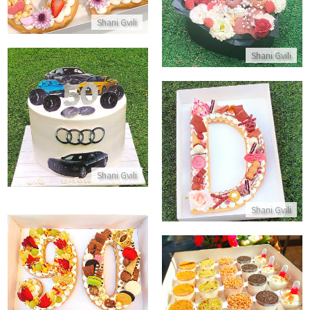
התקשר/י
Shani Gvili
Shani Gvili
עוגת יום הולדת 50 בעיצוב מכוניות אאודי
התקשר/י
עוגת אותיות ושוקולדים
התקשר/י
Shani Gvili
Shani Gvili
עוגת המספרים 90
התקשר/י
מארז קינוחי כוסות לחג