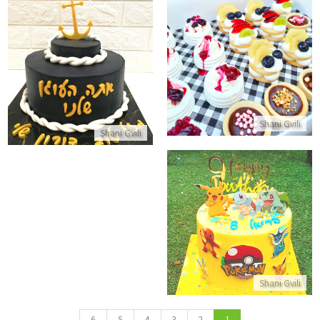
מארז קינוחים אישיים
עוגה לגבר אתה העוגן שלנו
התקשר/י
התקשר/י
Shani Gvili
Shani Gvili
עוגת יום הולדת פוקימון ופיקאצו
התקשר/י
Shani Gvili
6
5
4
3
2
1