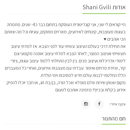
אודות Shani Gvili
היי קוראים לי שני, אני קונדיטורית העוסקת בתחום כבר כ4- שנים. מתמחה
בעוגות מעוצבות, קינוחים לאירועים, מארזים מתוקים, עוגיות וכל מה שאתם
הכי אוהבים ♥
את תחילת דרכי בעולם העיצוב עשיתי עוד לפני הצבא. אז למדתי עיצוב
תעשייתי וועיצוב המוצר, לאחר הצבא למדתי עיצוב אופנה מקצועי וגם
לימודי אדריכלות ועיצוב פנים. בין לבין התחלתי ללמוד עיצוב עוגות, ציורי
קיר, שזירת פרחים ואיפור. עבדתי עם מעצבות אירועים, ואחרי כל המעברים
הללו החלטתי לבנות עולם חדש למסיבות וימי הולדת.
מקום שנותן שירות שלם מופלא שכל הורה, בן/בת זוג, או חבר יוכלו להפיק
אירוע בקלות ובכייף! מזמינה אותכם לטעום
עיקבו אחרי:
חם מהתנור