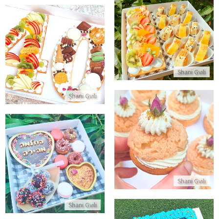
מארז סושי פירות וקינוחים ליום הולדת
עוגת מספרים שוקולדים ופירות
התקשר/י
התקשר/י
Shani Gvili
Shani Gvili
מארז פחזניות
התקשר/י
מארז החלמה מהירה
התקשר/י
Shani Gvili
Shani Gvili