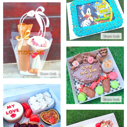
עוגת גן סוניק מלבנית
התקשר/י
מארז יין ושוקולד לפסח
Shani Gvili
התקשר/י
מארז יום הולדת
Shani Gvili
התקשר/י
Shani Gvili
מארז לטו באב - עוגות, מקרונים 
התקשר/י