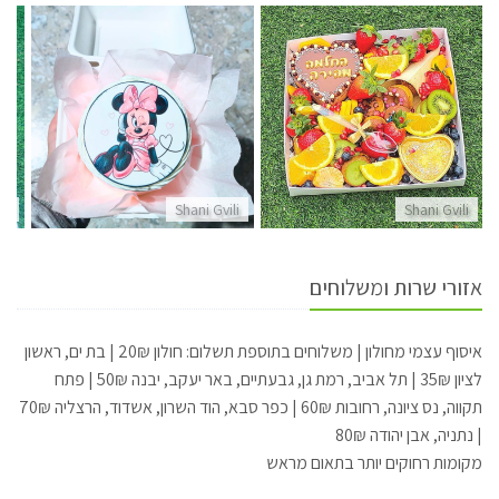
li
Shani Gvili
Shani Gvili
אזורי שרות ומשלוחים
איסוף עצמי מחולון | משלוחים בתוספת תשלום: חולון 20₪ | בת ים, ראשון
לציון 35₪ | תל אביב, רמת גן, גבעתיים, באר יעקב, יבנה 50₪ | פתח
תקווה, נס ציונה, רחובות 60₪ | כפר סבא, הוד השרון, אשדוד, הרצליה 70₪
| נתניה, אבן יהודה 80₪
מקומות רחוקים יותר בתאום מראש