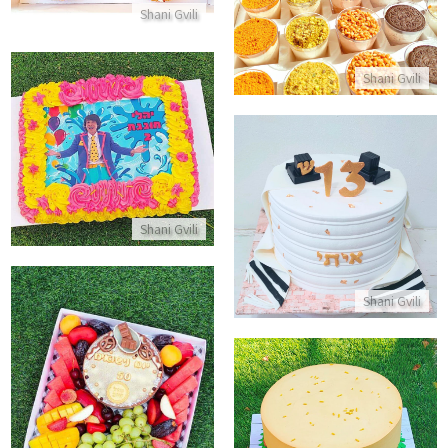
Shani Gvili
התקשר/י
Shani Gvili
עוגת גן מלבנית מני ממטרה
התקשר/י
עוגה לבר מצווה
Shani Gvili
התקשר/י
Shani Gvili
מארז פירות ועוגה ליום נישואין
התקשר/י
עוגה מעוצבת בצורת המבורגר