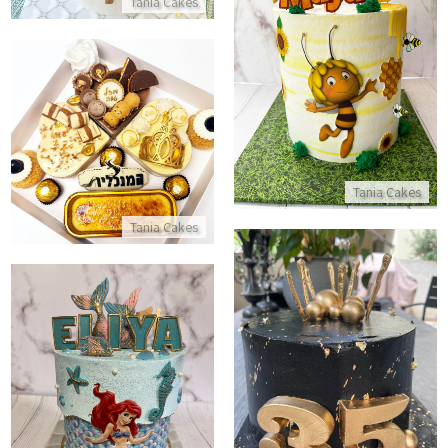
Tania Cakes
עוגת הדבורה מאיה
התקשר/י
מארז מתוק ממותג
התקשר/י
Tania Cakes
Tania Cakes
עוגה מעוצבת בשחור למבוגרים
עוגת בת הים הקטנה
התקשר/י
התקשר/י