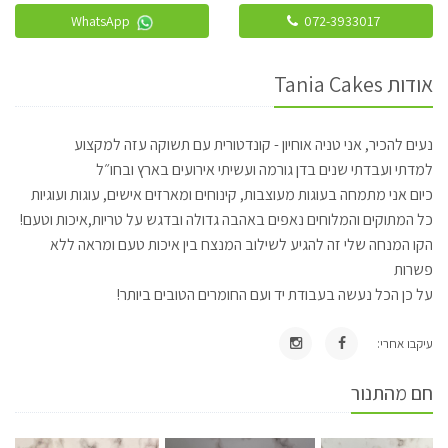
WhatsApp
072-3933017
אודות Tania Cakes
נעים להכיר, אני טניה אוחיון - קונדטורית עם תשוקה עזה למקצוע
למדתי ועבדתי שנים בדן גורמה ועשיתי אירועים בארץ ובחו״ל
כיום אני מתמחה בעוגות מעוצבות, קינוחים ומארזים אישים, עוגות ועוגיות
כל המתוקים והמלוחים נאפים באהבה גדולה ובדגש על טריות,איכות וטעם!
הקו המנחה שלי זה להגיע לשילוב המנצח בין איכות טעם ומראה ללא
פשרות
על כן הכל נעשה בעבודת יד ועם החומרים הטובים ביותר!
עיקבו אחרי:
חם מהתנור