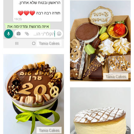
מארז מתנה עידוד לבידוד
Tania Cakes
התקשר/י
Tania Cakes
עוגת מוס ושוקולדים ליום הולדת
התקשר/י
עוגת גבינה ליום הולדת ללא סוכר
התקשר/י
Tania Cakes