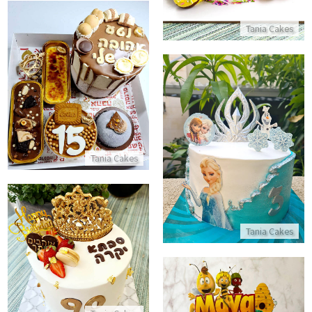
Tania Cakes
מארז מתוק עם עוגת מוס אישית
התקשר/י
עוגת פרוזן מעוצבת
Tania Cakes
התקשר/י
Tania Cakes
עוגת יום הולדת 90 לסבתא
התקשר/י