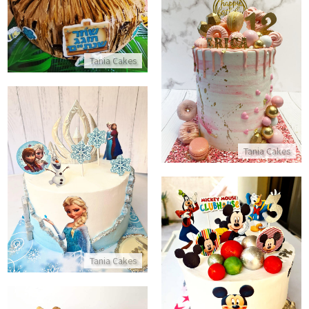
התקשר/י
עוגת בת מצווה
Tania Cakes
התקשר/י
Tania Cakes
עוגת אנה ואלזה
התקשר/י
עוגת מיקי מאוס ליום הולדת
Tania Cakes
התקשר/י