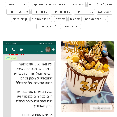
עוגות לברית/בריתה
סמאש קייק
עוגות למסיבת רווקים/רווקות
עוגות ליום נישואין
|
|
|
|
קאפקייקס
עוגות בר מצווה
עוגות בת מצווה
עוגות חתונה
עוגות קונדיטוריה
|
|
|
|
|
עוגות ליום האהבה
מקרונים
פחזניות
מארזים מתוקים
קינוחי כוסות
|
|
|
|
|
קינוחים אישיים
לקוחות מספרים
|
עוגת מוס דריפ קייק
התקשר/י
ביקורות מלקוחות למארז יום הול
התקשר/י
Tania Cakes