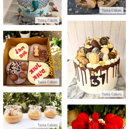
Tania Cakes
Tania Cakes
מארז לבבות מתוק
עוגת טפטופים מעוצבת עם שוקולדים וממתקים
התקשר/י
התקשר/י
Tania Cakes
Tania Cakes
קינוחי כוסות אלפחורס
התקשר/י
Tania Cakes