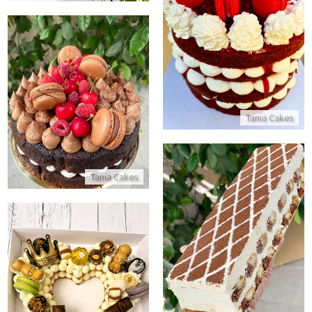
עוגת רד וולווט
התקשר/י
עוגת שוקולד פרווה מעוצבת עם מ
Tania Cakes
התקשר/י
Tania Cakes
עוגת פס טירמיסו
התקשר/י
עוגת מספרים לב
התקשר/י