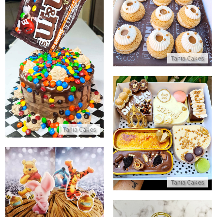
התקשר/י
עוגת ממתקים M&M
Tania Cakes
התקשר/י
מארז קינוחים ליום הולדת
Tania Cakes
התקשר/י
Tania Cakes
עוגת פו הדב וחברים