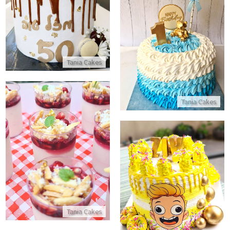
התקשר/י
עוגת זילוף עם דובי ובלון לגיל שנה
התקשר/י
Tania Cakes
Tania Cakes
מארז מלבי פרווה
התקשר/י
עוגה מעוצבת יום הולדת לבן
התקשר/י
Tania Cakes