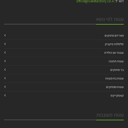
דוא"ל:
office@cakefactory.co.il
עוגות לפי נושא
מארזים מתוקים
סלסלות פיקניק
עוגות יום הולדת
עוגות חתונה
בר מתוקים
עוגות בת מצווה
עוגות-ממתקים
קאפקייקס
עוגות מעוצבות