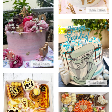
Tania Cakes
עוגה מעוצבת בורוד
התקשר/י
עוגה מעוצבת עם מיקסר
התקשר/י
Tania Cakes
Tania Cakes
מארז קינוחים לבת מצווה
מארז מתוקים של עידוד לבידוד
התקשר/י