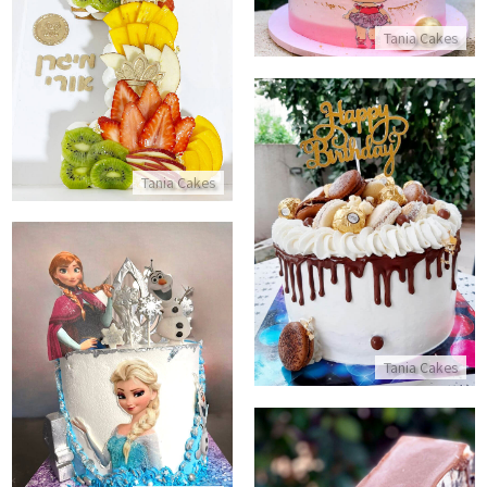
Tania Cakes
עוגת מספרים 1
התקשר/י
Tania Cakes
עוגת דריפ קייק וממתקים
התקשר/י
עוגת פרוזן אלזה ואנה
Tania Cakes
התקשר/י