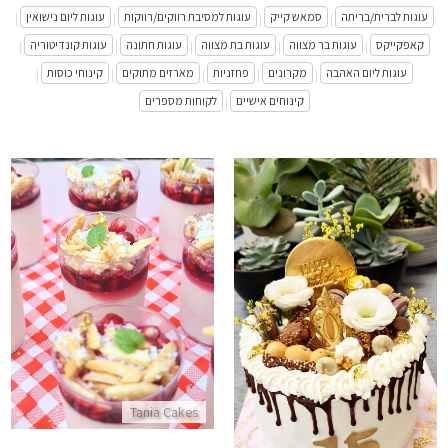
עוגות לברית/בריתה
סמאש קייק
עוגות למסיבת רווקים/רווקות
עוגות ליום נישואין
|
|
|
|
קאפקייקס
עוגות בר מצווה
עוגות בת מצווה
עוגות חתונה
עוגות קונדיטוריה
|
|
|
|
|
עוגות ליום האהבה
מקרונים
פחזניות
מארזים מתוקים
קינוחי כוסות
|
|
|
|
|
קינוחים אישיים
לקוחות מספרים
|
מארז מלבי פרווה
עוגת יום הולדת מושלמת
התקשר/י
התקשר/י
Tania Cakes