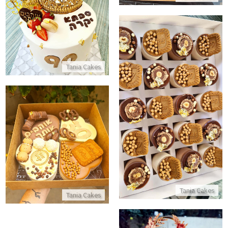
עוגת יום הולדת 90 לסבתא
התקשר/י
Tania Cakes
מארז קינוחי כוסות
התקשר/י
מארז לבבות מתנה
התקשר/י
Tania Cakes
Tania Cakes