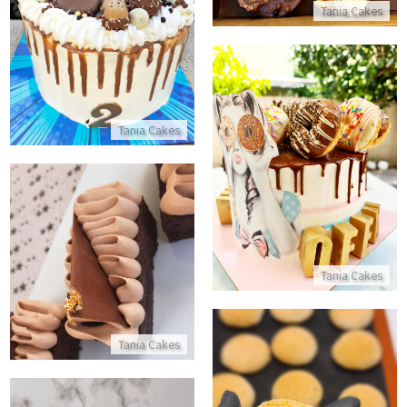
דריפ קייק סוניק
Tania Cakes
התקשר/י
Tania Cakes
עוגת דריפ קייק עם דונאטס
התקשר/י
קינוחי שוקולד אישיים
Tania Cakes
התקשר/י
Tania Cakes