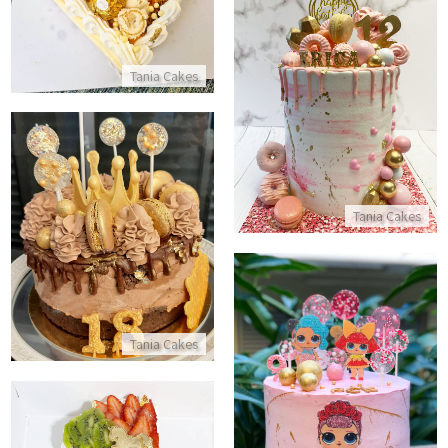
Tania Cakes
עוגת בת מצווה
התקשר/י
עוגת מוס שוקולד מעוצבת לגיל 18
Tania Cakes
התקשר/י
Tania Cakes
עוגת לול מעוצבת LOL
התקשר/י