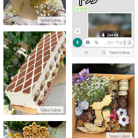
Tania Cakes
Tania Cakes
עוגת פס טירמיסו
התקשר/י
מארז משלוח מנות מפנק לפורים
Tania Cakes
התקשר/י
Tania Cakes