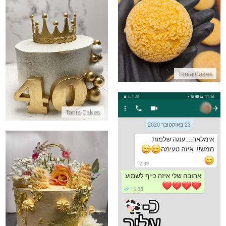
פחזניות
התקשר/י
עוגת יום הולדת 40
התקשר/י
Tania Cakes
Tania Cakes
עוגה מפוארת ליום הולדת
ביקורות מלקוחות עוגה שלמות
התקשר/י
התקשר/י