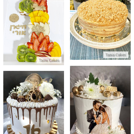
עוגת נפוליאון
עוגת מספרים 1
התקשר/י
התקשר/י
Tania Cakes
Tania Cakes
עוגת חתונה עם טבעות
עוגת יום הולדת 16
התקשר/י
התקשר/י