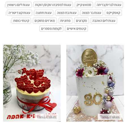
עוגות לברית/בריתה
סמאש קייק
עוגות למסיבת רווקים/רווקות
עוגות ליום נישואין
|
|
|
|
קאפקייקס
עוגות בר מצווה
עוגות בת מצווה
עוגות חתונה
עוגות קונדיטוריה
|
|
|
|
|
עוגות ליום האהבה
מקרונים
פחזניות
מארזים מתוקים
קינוחי כוסות
|
|
|
|
|
קינוחים אישיים
לקוחות מספרים
|
עוגת פינוקים
עוגת כל הסיבות לאהוב אותך
התקשר/י
התקשר/י
Tania Cakes
Tania Cakes