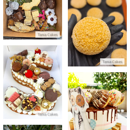
התקשר/י
פחזניות
התקשר/י
Tania Cakes
Tania Cakes
עוגת אותיות
התקשר/י
עוגת דריפ קייק עם דונאטס
Tania Cakes
התקשר/י