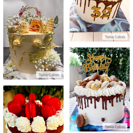
התקשר/י
עוגה מפוארת ליום הולדת
Tania Cakes
התקשר/י
Tania Cakes
עוגת דריפ קייק וממתקים
התקשר/י
עוגת רד וולווט
Tania Cakes