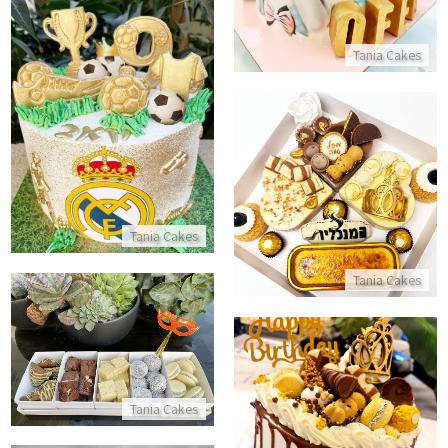
Tania Cakes
עוגת כדורגל
התקשר/י
מארז מתוק ממותג
התקשר/י
Tania Cakes
Tania Cakes
מארז עוגיות לפורים
התקשר/י
Tania Cakes
עוגת מוס דריפ קייק