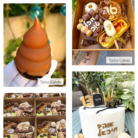
מארז מתנה ליום הולדת
התקשר/י
קרמבו
התקשר/י
Tania Cakes
Tania Cakes
עוגת בר מצווה מעוצבת
התקשר/י
מארזים מתוקים לעסקים