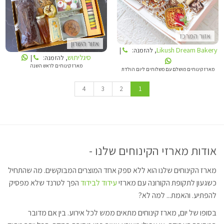
סיגליתוש
אזור המרכז
אזור השרון
Likush Dream Bakery
, להזמנה:
|
סיגליתוש
, להזמנה:
|
מארז קינוחים לראש השנה
מארז קינוחים מושלם עם משלוחים ליום הולדת
4
3
2
1
אודות מארזי הקינוחים שלנו -
מארז הקינוחים שלנו הוא ללא ספק אחד המוצרים המבוקשים. מה שהתחיל
כשגעון לתקופת הקורונה עם מארזי
עידוד לבידוד
הפך לטרנד שלא מפסיק
להפתיע. והאמת... למה לא?
בסופו של יום, מארז קינוחים מתאים ממש לכל אירוע. בין אם מדובר