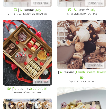
אזור המרכז
אזור המרכז
Mly
Mly
, להזמנה:
|
, להזמנה:
|
מארז קינוחי כוסות שוקולד וגבינה פירורים
מארז קינוחי כוסות לוטוס ואוריאו
LIKUSH DREAM BAKERY
הלנה מתוקים
אזור המרכז
Likush Dream Bakery
, להזמנה:
|
אזור השרון
מארז עוגיות וקינוחים שוקולדי
הלנה מתוקים
, להזמנה:
|
מארז קינוחים ליום האהבה