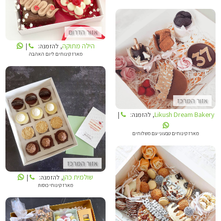
אזור הדרום
הילה מתוקה
, להזמנה:
|
מארז קינוחים ליום האהבה
LIKUSH DREAM BAKERY
אזור המרכז
Likush Dream Bakery
, להזמנה:
|
שולמית כהן
מארז קינוחים טבעוני עם משלוחים
אזור המרכז
שולמית כהן
, להזמנה:
|
מארז קינוחי כוסות
LIKUSH DREAM BAKERY