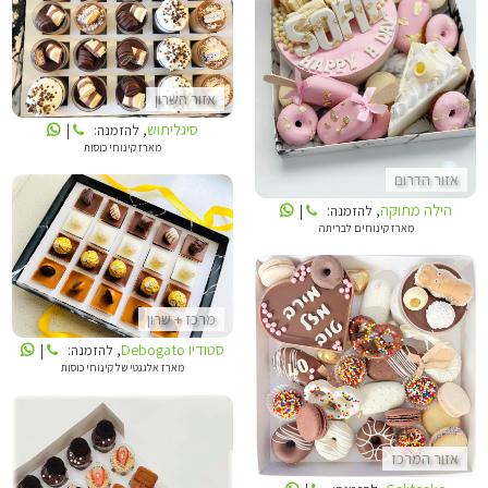
סיגליתוש
הילה מתוקה
אזור השרון
סיגליתוש
, להזמנה:
|
מארז קינוחי כוסות
אזור הדרום
הילה מתוקה
, להזמנה:
|
מארז קינוחים לבריתה
סטודיו DEBOGATO
מרכז + שרון
סטודיו Debogato
, להזמנה:
|
מארז אלגנטי של קינוחי כוסות
GALITCAKE
אזור המרכז