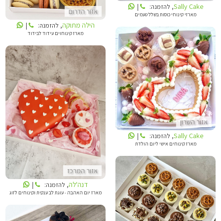
Sally Cake
, להזמנה:
|
אזור הדרום
מארזי קינוחי כוסות בשלל טעמים
הילה מתוקה
, להזמנה:
|
מארז קינוחוים עידוד לבידוד
SALLY CAKE
דנה'לה
אזור השרון
Sally Cake
, להזמנה:
|
מארז קינוחים אישי ליום הולדת
אזור המרכז
דנה'לה
, להזמנה:
|
מארז יום האהבה - עוגת לב ענקית וקינוחים לזוג
מספרים מתוקים