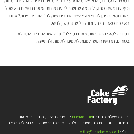
במסיבה העבודה, או אפילו מאורע עצוב כמו מסיבת פרידה, הכל יותר מתוק
וכיף עם משהו מתוק ליד. מה שחשוב לדעת אודות המארזים שלנו הוא שכל
מארז ומארז ניתן להתאמה אישית! אוהבים שוקולד? אוהבים פירות? סתם
בא לכם מארז בצבע ורוד? כל שתבקשו, לו יהי.
בגלריה למעלה יש מאות מארזים, אלו "רק" להשראה. ואם אתם לא
בטוחים, תרגישו חופשי לפנות לאופים ולאופות ולהתייעץ.
פורטל למשלוח קינוחים ו
עוגות מעוצבות
להזמנה עד הבית, מגוון רחב של עוגות
מיוחדות, קינוחים מתוקים, מארזים וסלסלות פיקניק המתאים לכל אירוע ולכל תקציב.
דוא"ל:
office@cakefactory.co.il