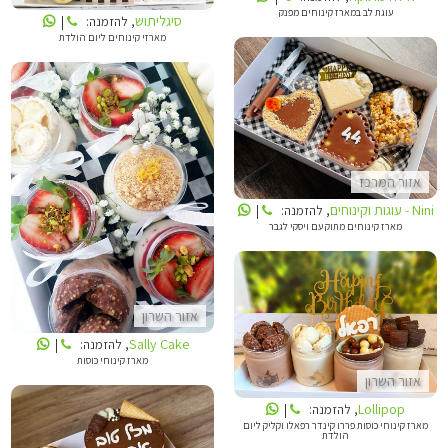
עוגת לב במארז קינוחים מפנק
סיגליתוש
, להזמנה:
|
מארזי קינוחים ליום הולדת
NINI - עוגות וקינוחים
אזור המרכז
SALLY CAKE
Nini - עוגות וקינוחים
, להזמנה:
|
מארז קינוחים מתוק עם ויסקי לגבר
אזור השרון
LOLLIPOP
Sally Cake
, להזמנה:
|
מארז קינוחי כוסות
אזור השרון
Lollipop
, להזמנה:
|
מארז קינוחי כוסות פררו קינדר רפאלו וקליק ליום
הולדת