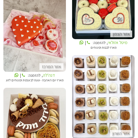
מיטל אזולאי
דנה'לה
אזור הצפון
מיטל אזולאי
, להזמנה:
|
מארז לבבות וקינוחים
אזור המרכז
דנה'לה
, להזמנה:
|
מארז יום האהבה - עוגת לב ענקית וקינוחים לזוג
SALLY CAKE
הילה מתוקה
אזור השרון