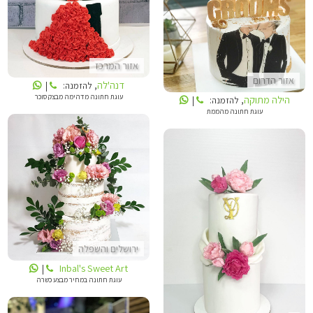
הילה מתוקה
אזור המרכז
אזור הדרום
דנה'לה
, להזמנה:
|
עוגת חתונה מדהימה מבצק סוכר
הילה מתוקה
, להזמנה:
|
עוגת חתונה מהממת
INBALS CAKE ART
סטודיו DEBOGATO
ירושלים והשפלה
Inbal's Sweet Art
|
עוגת חתונה במחיר מבצע כשרה