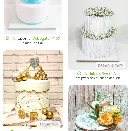
INBALS CAKE ART
סטודיו Debogato
, להזמנה:
|
עוגת חתונה כשרה
ירושלים והשפלה
Inbal's Sweet Art
|
עוגת חתונה קומות עם פרחים בלבן כשר
שולמית כהן
אזור המרכז
INBALS CAKE ART