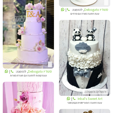
סטודיו Debogato
, להזמנה:
|
עוגת חתונה כשרה עם פרחים
סטודיו DEBOGATO
INBALS CAKE ART
סטודיו Debogato
, להזמנה:
|
עוגת קומות לחתונה עם תעודת כשרות
ירושלים והשפלה
Inbal's Sweet Art
|
עוגת חתונה הומוריסטית מבצק סוכר