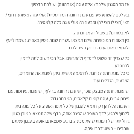
אז מה הסגנון שלכם? איזה עוגה (או חתונה) יש לכם בדמיון?
בא לכם להשתעשע עם עוגת חתונה הומוריסטית? אולי עוגה משוגעת חצי /
חצי (חצי לו חצי לה) וצבעונית? אולי עוגת כלה קלאסית?
לא בטוחים? בשביל זה אנחנו פה.
בין האופות המוכשרות שלנו תמצאו עשרות שנות ניסיון באפיה. נשמח לייעץ
ולהתאים את העוגה בדיוק בשבילכם.
כל שצריך זה פשוט לדפדף ולהתרשם. אבל הכי חשוב לתת לדמיון
להתפרע!
כי כל עוגת חתונה ניתנת להתאמה אישית. ניתן לשנות את החומרים,
הצבעים, הגדלים ועוד.
יש עוגות חתונה מבצק סוכר, יש עוגת חתונה בזילוף, יש עוגות עירומות עם
פירות טריים, עוגת קומות קלאסית, המבחר גדול.
והעוגות הללו הן רק דוגמא לסגנון של כל אופה ואופה. על כל עוגה ניתן
ללחוץ ולהגיע לדף האופה שהכינה אותה, בדף שלה תמצאו כמובן מגוון
גדול יותר של העוגות שהיא מכינה. ברגע שמצאתם אופה בסגנון שאתם
אוהבים – פשוט דברו איתה.