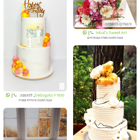
ירושלים והשפלה
Inbal's Sweet Art
|
עוגת חתונה כשרה עם פרחים
סטודיו DEBOGATO
סטודיו Debogato
, להזמנה:
|
INBALS CAKE ART
עוגת חתונה מיוחדת וכשרה