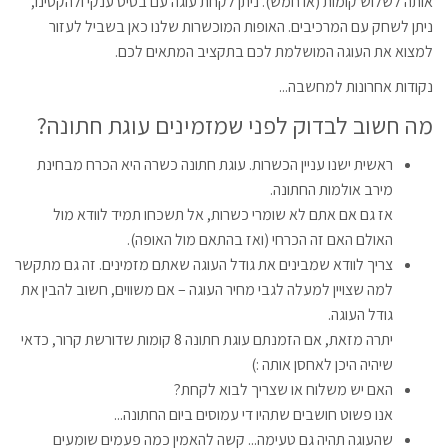
אותה לשלוש קומות (או חמש). ניתן לקחת עוגה עם בסיס ענקי ולהקטינו,
ניתן לשחק עם המרכיבים. האופות המוכשרות שלנו כאן בשביל לעזור
למצוא את העוגה המושלמת לכם בתקציב המתאים לכם.
נקודות אחרונות למחשבה...
מה חשוב לבדוק לפני שמזמינים עוגת חתונה?
ראשית ישנו עניין הכשרות. עוגת חתונה כשרה היא הכרח מבחינת
מירב אולמות החתונה.
אז גם אם אתם לא שומרי כשרות, אל תשכחו תמיד לוודא מול
האולם האם זה הכרחי (ואז בהתאם מול האופה).
צריך לוודא שמבינים את גודל העוגה שאתם מזמינים. זה גם מתקשר
למה שצויין למעלה לגבי מחיר העוגה – אם משווים, חשוב להבין את
גודל העוגה.
יתרה מזאת, אם הזמנתם עוגת חתונה 8 קומות שדורשת קרור, כדאי
שיהיה היכן לאחסן אותה :)
האם יש משלוח או שצריך לבוא לקחת?
אנו פשוט חושבים שתהיו די עמוסים ביום החתונה...
שהעוגה תהיה גם טעימה... קשה להאמין כמה פעמים שומעים