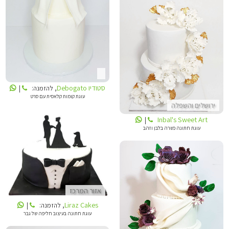
INBALS CAKE ART
סטודיו Debogato
, להזמנה:
|
עוגת קומות קלאסית עם סרט
ירושלים והשפלה
Inbal's Sweet Art
|
עוגת חתונה כשרה בלבן וזהב
LIRAZ CAKES
אזור המרכז
Liraz Cakes
, להזמנה:
|
INBALS CAKE ART
עוגת חתונה בעיצוב חליפה של גבר