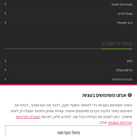
עוגות מיקי מאוס
עוגות פרוזן
ביצי שוקולד
קישורים חשובים
בלוג
פרסמו אצלנו
הצהרת פרטיות
מדיניות עוגיות
🍪 אנחנו משתמשים בעוגיות
תנאי שימוש
האתר משתמש בעוגיות כדי לאפשר תפקוד תקין, לזכור את העדפותיך, לנתח את
הצהרת נגישות
השימוש באתר ולהציג תכנים מותאמים אישית. עוגיות שאינן חיוניות יופעלו רק לאחר
מפת אתר
אישורך. ניתן לשנות את הבחירה בכל עת. למידע מלא, ראו את
הצהרת הפרטיות
ו
מדיניות העוגיות
שלנו.
ניהול העדפות