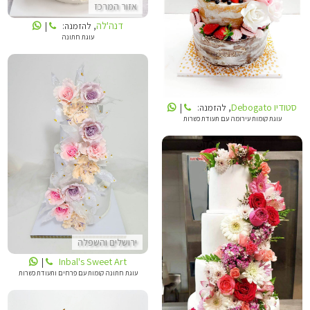
אזור המרכז
סטודיו DEBOGATO
דנה'לה
, להזמנה:
|
עוגת חתונה
סטודיו Debogato
, להזמנה:
|
עוגת קומות עירומה עם תעודת כשרות
INBALS CAKE ART
ירושלים והשפלה
INBALS CAKE ART
Inbal's Sweet Art
|
עוגת חתונה קומות עם פרחים ותעודת כשרות