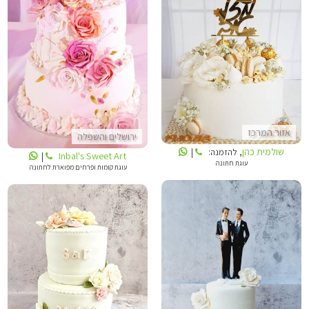
INBALS CAKE ART
שולמית כהן
אזור המרכז
ירושלים והשפלה
שולמית כהן
, להזמנה:
|
Inbal's Sweet Art
|
עוגת חתונה
עוגת קומות ופרחים מפוארת לחתונה
דנה'לה