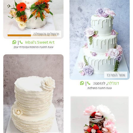
ירושלים והשפלה
דנה'לה
Inbal's Sweet Art
|
עוגת חתונה מהממת עם פרחי ענק
אזור המרכז
דנה'לה
, להזמנה:
|
עוגת חתונה מושלמת
דנה'לה