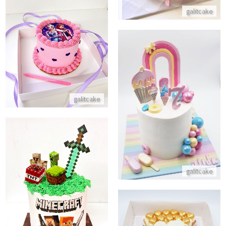
galitcake
אלזה ואנה עוגת בנטו
התקשר/י
עוגת גלידות עם קשת בענן
galitcake
התקשר/י
galitcake
עוגת מיינקראפט
התקשר/י