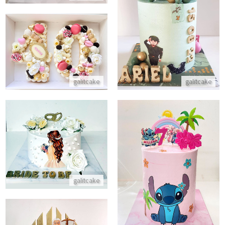
עוגת גיוס לצהל
התקשר/י
עוגת מספרים עם שוקולדים לגיל 40
התקשר/י
galitcake
galitcake
עוגת למסיבת רווקות עם הכלה ו
התקשר/י
עוגת סטיץ
galitcake
התקשר/י