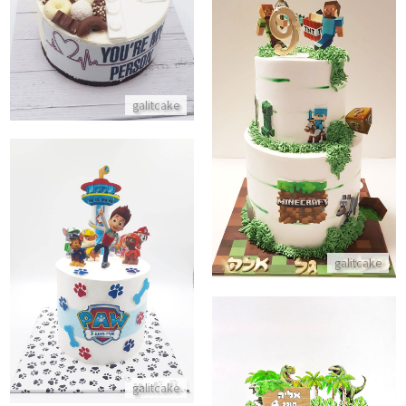
התקשר/י
עוגת קומות מיינקראפט
galitcake
התקשר/י
עוגה מעוצבת מפרץ ההרפתקאות
galitcake
התקשר/י
galitcake