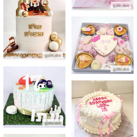
galitcake
עוגת בית המשפט
התקשר/י
מארז מתוקים ליום הולדת
התקשר/י
galitcake
galitcake
עוגת כדורסל
התקשר/י
עוגת זילוף וינטאג לבת מצווה
התקשר/י
galitcake