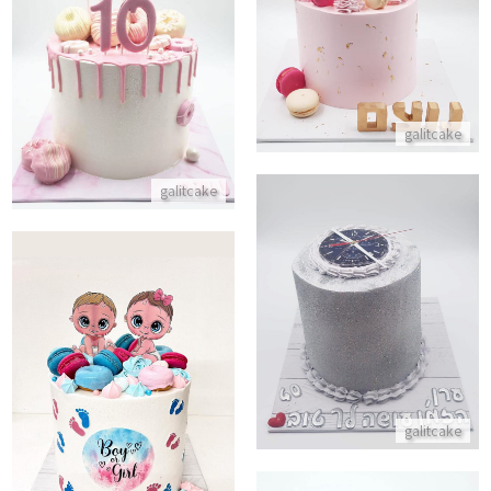
דריפ קייק עם דונאטס
התקשר/י
התקשר/י
galitcake
galitcake
עוגת רולקס לגיל 40
התקשר/י
עוגה לזיהוי מין העובר בן או בת
התקשר/י
galitcake