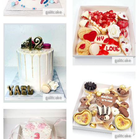
galitcake
מארז מתוק לולנטיינס
התקשר/י
בת מצווה עוגת יום הולדת דריפ 
galitcake
התקשר/י
galitcake
עידוד לבידוד מארז החלמה מהירה
התקשר/י
galitcake
עוגת בנטו מתוקה