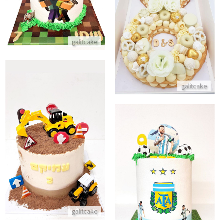
עוגת מספרים בצורת טבעת
התקשר/י
galitcake
galitcake
עוגה טרקטורים ליום הולדת
התקשר/י
עוגת כדורגל ארגנטינה
התקשר/י
galitcake