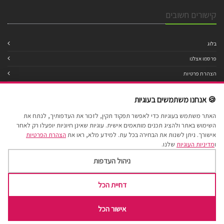
קישורים חשובים
בלוג
פרסמו אצלנו
הצהרת פרטיות
מדיניות עוגיות
🍪 אנחנו משתמשים בעוגיות
תנאי שימוש
האתר משתמש בעוגיות כדי לאפשר תפקוד תקין, לזכור את העדפותיך, לנתח את
הצהרת נגישות
השימוש באתר ולהציג תכנים מותאמים אישית. עוגיות שאינן חיוניות יופעלו רק לאחר
מפת אתר
אישורך. ניתן לשנות את הבחירה בכל עת. למידע מלא, ראו את
הצהרת הפרטיות
ו
מדיניות העוגיות
שלנו.
ניהול העדפות
דחיית הכל
Cake Factory 2017 © All Rights Reserved.
אישור הכל