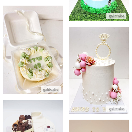
galitcake
עוגת בנטו לגבר
התקשר/י
עוגת טבעת של כלה לעתיד
התקשר/י
galitcake
galitcake
עוגת ממתקים לרופא