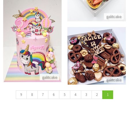
galitcake
עוגה של חדי קרן לגיל שנתיים
התקשר/י
מארז בת מצווה שוקולדי
התקשר/י
galitcake
galitcake
9
8
7
6
5
4
3
2
1