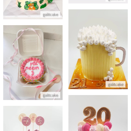
galitcake
עוגה מעוצבת כוס בירה
עוגת בנטו וסוכריות
התקשר/י
התקשר/י
galitcake
galitcake
עוגת יום הולדת מעוצבת כשרה לפסח