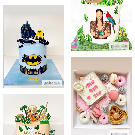
עוגה מעוצבת רוב רוי
התקשר/י
עוגת גיבורים באטמן
galitcake
התקשר/י
galitcake
מארז יום הולדת מתוק
התקשר/י
חלאקה עוגת מלך האריות
התקשר/י
galitcake