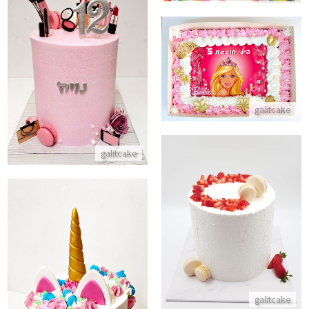
עוגה בעיצוב איפור וקוסמטיקה ב
עוגת גן ברבי
התקשר/י
התקשר/י
galitcake
galitcake
עוגת יום הולדת אלגנטית
התקשר/י
עוגת חד קרן מושלמת למסיבה
galitcake