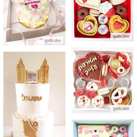
מארז יום האהבה לאשה
עוגת יום הולדת
התקשר/י
התקשר/י
galitcake
galitcake
מארז באהבה מטורפת עליך
התקשר/י
עוגת קומות לבר מצווה
galitcake
התקשר/י
מארז מתוקים עם לבבות ופרלינים לבת מצווה