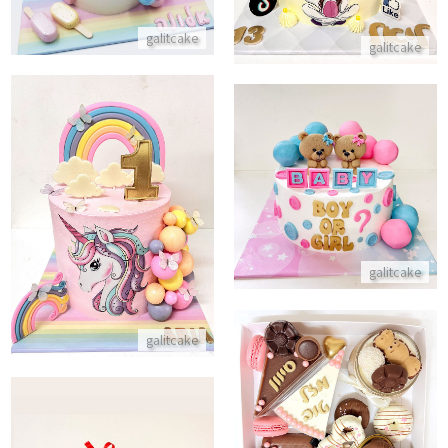
galitcake
galitcake
עוגה לזיהוי מין היילוד בן או בת
עוגה של חד קרן
התקשר/י
התקשר/י
galitcake
galitcake
מארז מתוקים לפיקניק
התקשר/י