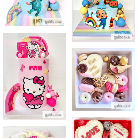
התקשר/י
galitcake
galitcake
עוגת יום הולדת הלו קיטי
מארז יום הולדת לאמא
התקשר/י
התקשר/י
galitcake
galitcake