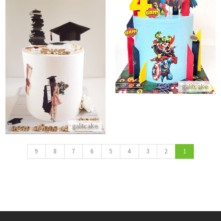
עוגת גיבורי על
התקשר/י
עוגה מעוצבת לסיום התואר
התקשר/י
galitcake
galitcake
9
8
7
6
5
4
3
2
1