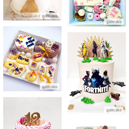
התקשר/י
galitcake
galitcake
מארז סמי הכבאי
התקשר/י
עוגת פורטנייט
התקשר/י
galitcake
galitcake