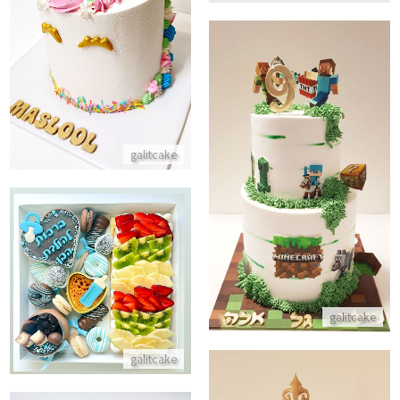
התקשר/י
galitcake
עוגת קומות מיינקראפט
התקשר/י
מארז מתוק להולדת הבן
התקשר/י
galitcake
galitcake