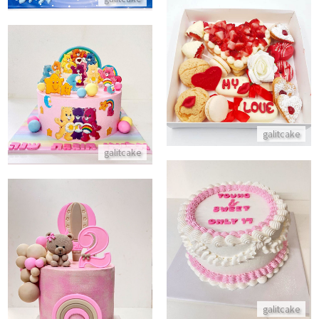
מארז מתוק לולנטיינס
עוגת דובוני אכפת לי
התקשר/י
התקשר/י
galitcake
galitcake
עוגת זילוף ליום הולדת
התקשר/י
עוגת דובי לגיל שנתיים
התקשר/י
galitcake