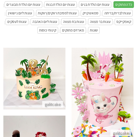
כל המתוקים
עוגות יום הולדת בנים
עוגות יום הולדת בנות
עוגות יום הולדת מבוגרים
|
|
|
|
עוגות לברית/בריתה
סמאש קייק
עוגות למסיבת רווקים/רווקות
עוגות ליום נישואין
|
|
|
|
קאפקייקס
עוגות בר מצווה
עוגות בת מצווה
עוגות ליום האהבה
עוגות לעסקים
|
|
|
|
|
שונות
מארזים מתוקים
קינוחי כוסות
|
|
חלאקה עוגת מלך האריות
התקשר/י
עוגת ארנבונים ליום הולדת בנות
התקשר/י
galitcake
galitcake