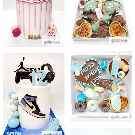
עוגת טפטופים לבת מצווה
מארז גיוס קל
התקשר/י
התקשר/י
galitcake
galitcake
מארז מתוקים לברית
עוגת גיימרים כדורסל נייק ופיפה 
התקשר/י
התקשר/י
galitcake
galitcake