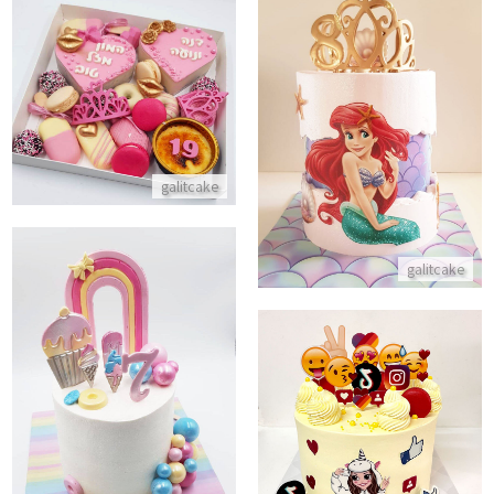
מארז קינוחים ליום הולדת
עוגת בת הים הקטנה מעוצבת
התקשר/י
התקשר/י
galitcake
galitcake
עוגת גלידות עם קשת בענן
עוגת טיטוק חיים בסושיאל
התקשר/י
התקשר/י