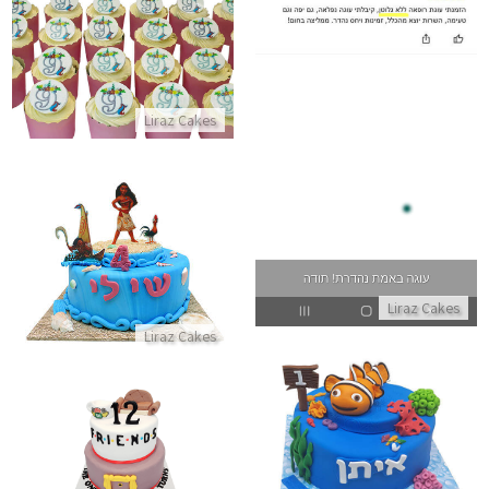
קאפקייקס חד קרן
ביקורות מלקוחות לעוגה נפלאה ללא גלוטן
התקשר/י
Liraz Cakes
התקשר/י
עוגת מואנה
התקשר/י
Liraz Cakes
Liraz Cakes
עוגת מוצאים את נמו לגיל שנה
עוגת קומות חברים מבצק סוכר FRIENDS
התקשר/י
התקשר/י