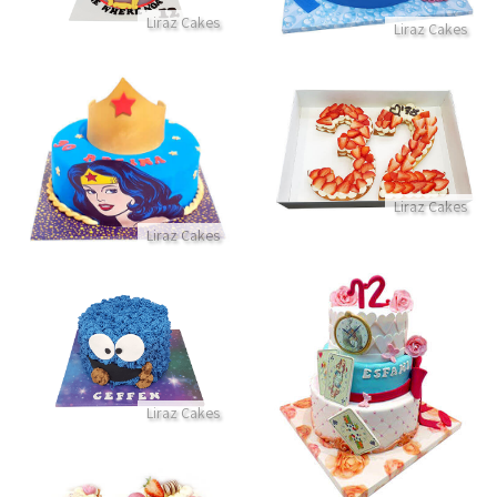
Liraz Cakes
Liraz Cakes
עוגת מספרים ותותים
עוגת וונדר וומן לאשה מדהימה
התקשר/י
התקשר/י
Liraz Cakes
Liraz Cakes
סמאש קייק עוגיפלצת
עוגת בת מצווה עליסה בארץ הפלאות
התקשר/י
Liraz Cakes
התקשר/י