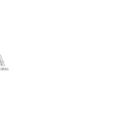
Cakes
עו