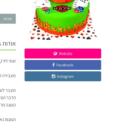
אודות
אודות Liraz Cakes
Website
שמי לירז,
Facebook
מעבירה סד
Instagram
מעבר לעוג
הדבר העיק
העוגה תרא
העוגות נא