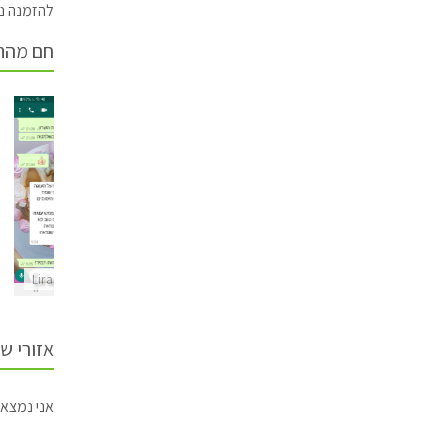
להזמנה ני
חם מהת
Liraz Cakes
Liraz Cakes
אזורי ש
אני נמצאת