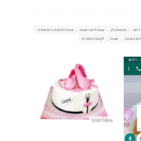
בריתה
סמאש קייק
עוגות ליום נישואין
עוגות למסיבת גיוס/שחרור
|
|
|
|
ליום האהבה
שונות
לקוחות מספרים
|
|
עוגת בלרינה עם נעלי בלט מפוסלות מבצק סוכר
פרטים נוספים
Liraz Cakes
גבוהה