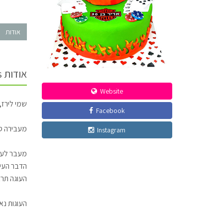
אודות
אודות Liraz Cakes
Website
שמי לירז,
Facebook
מעבירה סד
Instagram
מעבר לעוג
הדבר העיק
העוגה תרא
העוגות נא