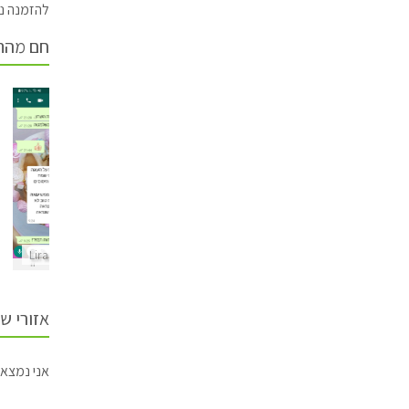
להזמנה ני
חם מהת
Liraz Cakes
Liraz Cakes
אזורי ש
אני נמצאת