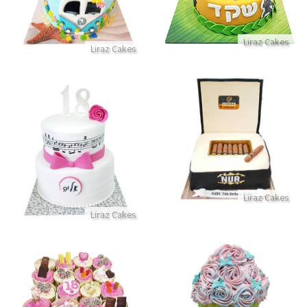
התקשר/י
התקשר/י
Liraz Cakes
Liraz Cakes
עוגת סיגרים מבצק סוכר לגבר
עוגת תווים לגיל 18
התקשר/י
התקשר/י
Liraz Cakes
Liraz Cakes
סמאש קייק
קאפקייקס עם ממתקים