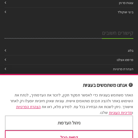
עוגות פרוזן
ביצי שוקולד
קישורים חשובים
בלוג
פרסמו אצלנו
הצהרת פרטיות
מדיניות עוגיות
🍪 אנחנו משתמשים בעוגיות
תנאי שימוש
האתר משתמש בעוגיות כדי לאפשר תפקוד תקין, לזכור את העדפותיך, לנתח את
הצהרת נגישות
השימוש באתר ולהציג תכנים מותאמים אישית. עוגיות שאינן חיוניות יופעלו רק לאחר
מפת אתר
אישורך. ניתן לשנות את הבחירה בכל עת. למידע מלא, ראו את
הצהרת הפרטיות
ו
מדיניות העוגיות
שלנו.
ניהול העדפות
דחיית הכל