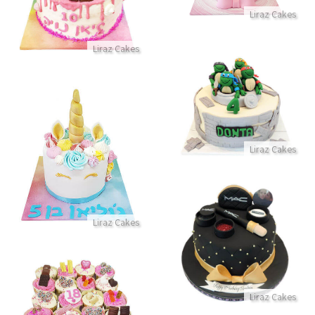
התקשר/י
Liraz Cakes
Liraz Cakes
עוגת צבי הנינגה
התקשר/י
עוגת יום הולדת בעיצוב חד קרן
Liraz Cakes
התקשר/י
Liraz Cakes
עוגת איפור לאשה מבצק סוכר
התקשר/י
קאפקייקס עם ממתקים
Liraz Cakes