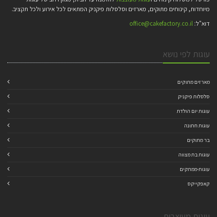
מיוחדות, קינוחים מתוקים, מארזים וסלסלות פיקניק המתאים לכל אירוע ולכל תקציב.
דוא"ל:
office@cakefactory.co.il
עוגות לפי נושא
מארזים מתוקים
סלסלות פיקניק
עוגות יום הולדת
עוגות חתונה
בר מתוקים
עוגות בת מצווה
עוגות-ממתקים
קאפקייקס
עוגות מעוצבות