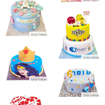
עוגת דובי לגילוי מין העובר
התקשר/י
עוגת ממתקים M&M
Liraz Cakes
התקשר/י
Liraz Cakes
עוגת וונדר וומן לאשה מדהימה
התקשר/י
עוגת יום הולדת קיר טיפוס
Liraz Cakes
התקשר/י
Liraz Cakes