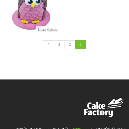
התקשר/י
Liraz Cakes
4
3
2
1
פורטל למשלוח קינוחים ו
עוגות מעוצבות
להזמנה עד הבית, מגוון רחב של עוגות