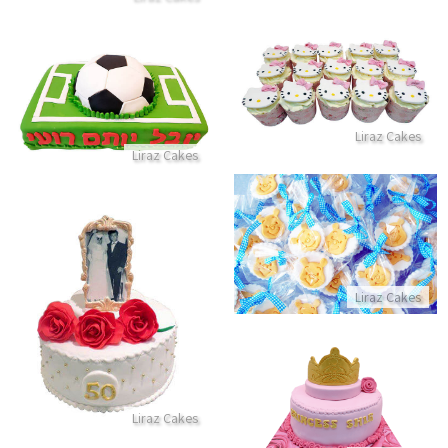
קאפקייקס הלו קיטי
עוגת מגרש כדורגל
התקשר/י
התקשר/י
Liraz Cakes
Liraz Cakes
סוכריות פו הדב
התקשר/י
עוגת יום נישואין 50
Liraz Cakes
התקשר/י
עוגת כתר לנסיכה
Liraz Cakes
התקשר/י