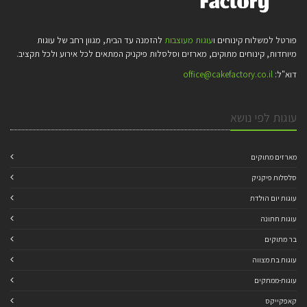
פורטל למשלוח קינוחים ו
עוגות מעוצבות
להזמנה עד הבית, מגוון רחב של עוגות
מיוחדות, קינוחים מתוקים, מארזים וסלסלות פיקניק המתאים לכל אירוע ולכל תקציב.
דוא"ל:
office@cakefactory.co.il
עוגות לפי נושא
מארזים מתוקים
סלסלות פיקניק
עוגות יום הולדת
עוגות חתונה
בר מתוקים
עוגות בת מצווה
עוגות-ממתקים
קאפקייקס