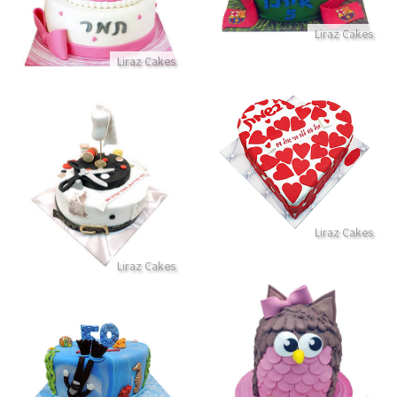
התקשר/י
Liraz Cakes
Liraz Cakes
עוגת לב
עוגה מיוחדת בעיצוב תופרת מבצ
התקשר/י
התקשר/י
Liraz Cakes
Liraz Cakes
עוגת חיות ינשוף תלת מימד
עוגת צלילה מבצק סוכר
התקשר/י
התקשר/י