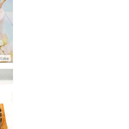
עוג
 Cake