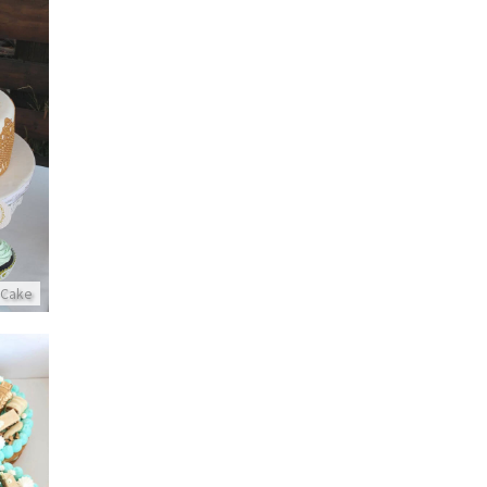
עוג
 Cake