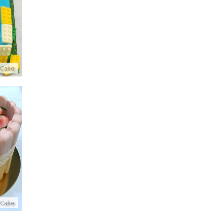
 Cake
עוגת ב
 Cake