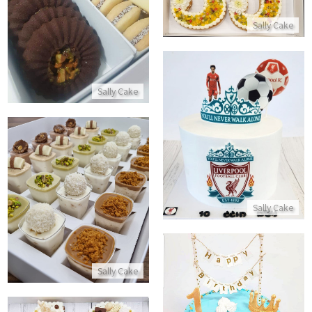
התקשר/י
Sally Cake
התקשר/י
Sally Cake
עוגת כדורגל ליברפול
התקשר/י
קינוחי כוסות במגוון טעמים
Sally Cake
התקשר/י
Sally Cake
עוגת יום הולדת שנה לבן