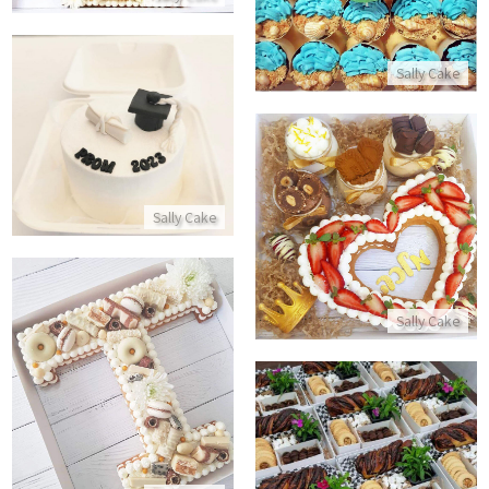
התקשר/י
Sally Cake
עוגת בנטו אישית לסיום התואר
התקשר/י
מארז מתוק לאשה
Sally Cake
התקשר/י
Sally Cake
עוגת אותיות עם שוקולדים
התקשר/י
מארזי חג מתוקים