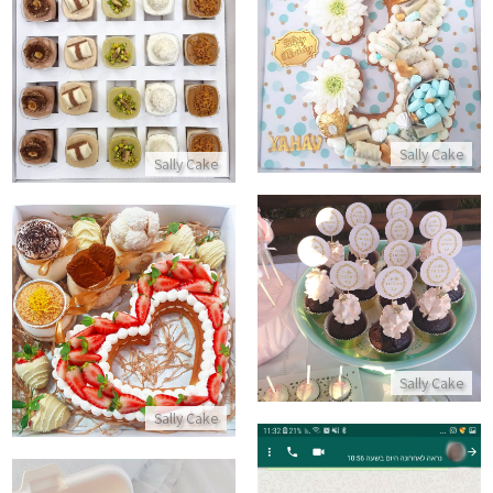
מארזי קינוחי כוסות בשלל טעמים
עוגת מספרים ליום הולדת לבן
התקשר/י
התקשר/י
Sally Cake
Sally Cake
קאפקייקס עם קצפת
מארז קינוחים
התקשר/י
התקשר/י
Sally Cake
Sally Cake