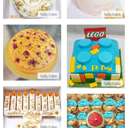
Sally Cake
Sally Cake
עוגה בחושה פיסטוק ופטל
עוגת יום הולדת לבנים לגו
התקשר/י
התקשר/י
Sally Cake
Sally Cake
עוגת חנוכה מעוצבת
התקשר/י
מארז קאפקייקס לחופש
Sally Cake