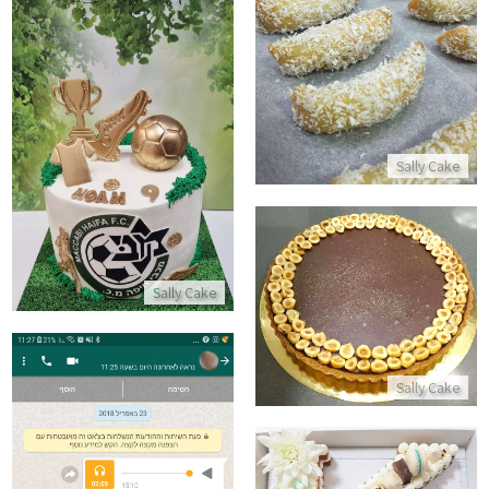
סהרוני שקדים
התקשר/י
עוגת כדורגל מכבי חיפה
Sally Cake
התקשר/י
פאי שקדים ופרלינה לשבת
Sally Cake
התקשר/י
Sally Cake