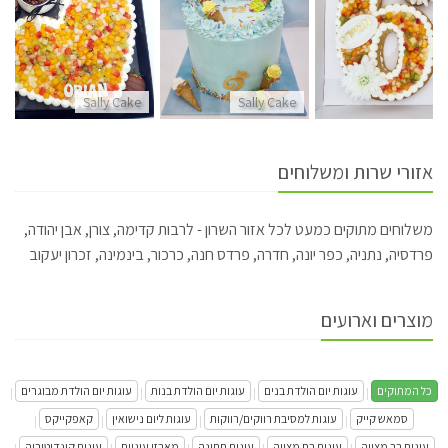
Sally Cake
Sally Cake
אזורי שרות ומשלוחים
משלוחים מתוקים כמעט לכל אזור השרון - לרבות קדימה, צורן, אבן יהודה,
פרדסיה, נתניה, כפר יונה, חדרה, פרדס חנה, כרכור, בינמינה, זכרון יעקוב
מוצרים וארועים
כל המתוקים
עוגות יום הולדת בנים
עוגות יום הולדת בנות
עוגות יום הולדת מבוגרים
|
|
|
|
סמאש קייק
עוגות למסיבת רווקים/רווקות
עוגות ליום נישואין
קאפקייקס
|
|
|
|
עוגות בר מצווה
עוגות בת מצווה
עוגות חתונה
מארזי עוגיות
עוגות קונדיטוריה