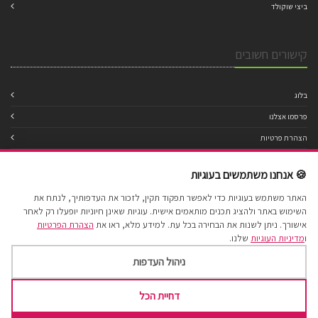
ביצי שוקולד
קישורים חשובים
בלוג
פרסמו אצלנו
הצהרת פרטיות
מדיניות עוגיות
🍪 אנחנו משתמשים בעוגיות
תנאי שימוש
האתר משתמש בעוגיות כדי לאפשר תפקוד תקין, לזכור את העדפותיך, לנתח את
הצהרת נגישות
השימוש באתר ולהציג תכנים מותאמים אישית. עוגיות שאינן חיוניות יופעלו רק לאחר
מפת אתר
אישורך. ניתן לשנות את הבחירה בכל עת. למידע מלא, ראו את
הצהרת הפרטיות
ו
מדיניות העוגיות
שלנו.
ניהול העדפות
דחיית הכל
Cake Factory 2017 © All Rights Reserved.