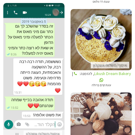
עוגת רד וולווט
LIKUSH DREAM BAKERY
איסוף/משלוח אשקלון
TANIA CAKES
Likush Dream Bakery
, להזמנה:
|
עוגת קרם ברולה
LIKUSH DREAM BAKERY
איסוף/משלוח אשקלון