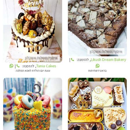
TANIA CAKES
LIKUSH DREAM BAKERY
איסוף/משלוח אשקלון
איסוף/משלוח אשקלון
Likush Dream Bakery
, להזמנה:
|
Tania Cakes
, להזמנה:
|
עוגת יום הולדת לאמא המלכה
בראוניז שחיתות
TANIA CAKES
LIKUSH DREAM BAKERY