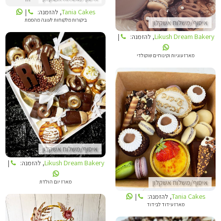
Tania Cakes
, להזמנה:
|
ביקורות מלקוחות לעוגה מהממת
איסוף/משלוח אשקלון
Likush Dream Bakery
, להזמנה:
|
מארז עוגיות וקינוחים שוקולדי
LIKUSH DREAM BAKERY
TANIA CAKES
איסוף/משלוח אשקלון
Likush Dream Bakery
, להזמנה:
|
מארז יום הולדת
איסוף/משלוח אשקלון
Tania Cakes
, להזמנה:
|
מארז עידוד לבידוד