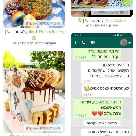
איסוף/משלוח אשקלון
Tania Cakes
, להזמנה:
|
איסוף/משלוח אשקלון
מארז קינוחים ליום הולדת
Likush Dream Bakery
, להזמנה:
|
עוגת קונפטי בצבעי הקשת עם דונאטס
TANIA CAKES
TANIA CAKES
איסוף/משלוח אשקלון