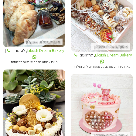
LIKUSH DREAM BAKERY
LIKUSH DREAM BAKERY
איסוף/משלוח אשקלון
איסוף/משלוח אשקלון
Likush Dream Bakery
, להזמנה:
|
Likush Dream Bakery
, להזמנה:
|
מארז ארוחת בוקר חצפורי עם משלוחים
מארז קינוחים מושלם עם משלוחים ליום הולדת
LIKUSH DREAM BAKERY
TANIA CAKES
איסוף/משלוח אשקלון