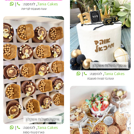
Tania Cakes
, להזמנה:
|
עוגה מעוצבת לבריתה
TANIA CAKES
איסוף/משלוח אשקלון
TANIA CAKES
Tania Cakes
, להזמנה:
|
עוגת בר מצווה מעוצבת
איסוף/משלוח אשקלון
LIKUSH DREAM BAKERY
Tania Cakes
, להזמנה:
|
מארז קינוחי כוסות