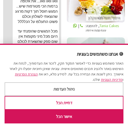
איסוף/משלוח אשקלון
Tania Cakes
, להזמנה:
|
עוגת טבעת אירוסין
TANIA CAKES
🍪 אנחנו משתמשים בעוגיות
האתר משתמש בעוגיות כדי לאפשר תפקוד תקין, לזכור את העדפותיך, לנתח את
השימוש באתר ולהציג תכנים מותאמים אישית. עוגיות שאינן חיוניות יופעלו רק לאחר
LIKUSH DREAM BAKERY
אישורך. ניתן לשנות את הבחירה בכל עת. למידע מלא, ראו את
הצהרת הפרטיות
ו
מדיניות העוגיות
שלנו.
ניהול העדפות
איסוף/משלוח אשקלון
דחיית הכל
איסוף/משלוח אשקלון
Tania Cakes
, להזמנה:
|
Likush Dream Bakery
, להזמנה:
|
ביקורות מלקוחות למארז יום הולדת מרגש
אישור הכל
מארז עוגיות אמסטרדם