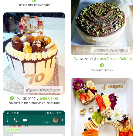
עוגה מעוצבת ליום הולדת
LIKUSH DREAM BAKERY
איסוף/משלוח אשקלון
TANIA CAKES
Likush Dream Bakery
, להזמנה:
|
עוגת גבינה מעוצבת
איסוף/משלוח אשקלון
Tania Cakes
, להזמנה:
|
עוגת טפטופים עם ממתקים יום הולדת שמח
TANIA CAKES